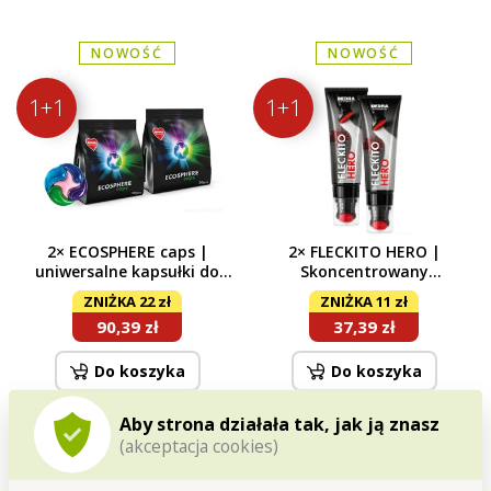
NOWOŚĆ
NOWOŚĆ
1+1
1+1
2× ECOSPHERE caps |
2× FLECKITO HERO |
uniwersalne kapsułki do
Skoncentrowany
prania | skoncentrowane |
enzymatyczny odplamiacz
ZNIŻKA 22 zł
ZNIŻKA 11 zł
60 prań
ze szczoteczką | 220 ml
90,39 zł
37,39 zł
Do koszyka
Do koszyka
Dostępne
Dostępne
Aby strona działała tak, jak ją znasz
(akceptacja cookies)
110 MYĆ