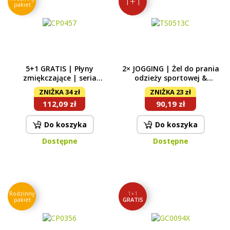
1+1
pakiet
5+1 GRATIS | Płyny
2× JOGGING | Żel do prania
zmiękczające | seria
odzieży sportowej &
LEGENDS | B | 6× 750 ml
funkcyjnej | przeciwko
ZNIŻKA 34 zł
ZNIŻKA 23 zł
zapachowi potu & ECO
112,09 zł
90,19 zł
koncentrat | 56 prań
Do koszyka
Do koszyka
Dostępne
Dostępne
Rodzinny
1+1
pakiet
GRATIS