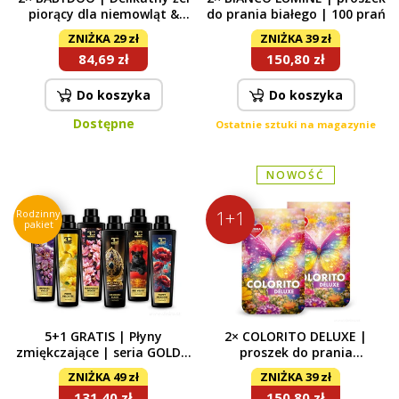
piorący dla niemowląt &
do prania białego | 100 prań
skóry wrażliwej | pranie
ZNIŻKA 29 zł
ZNIŻKA 39 zł
dziecięce | 60 prań
84,69 zł
150,80 zł
Do koszyka
Do koszyka
Dostępne
Ostatnie sztuki na magazynie
NOWOŚĆ
Rodzinny
1+1
pakiet
5+1 GRATIS | Płyny
2× COLORITO DELUXE |
zmiękczające | seria GOLD |
proszek do prania
A | 6× 750 ml
kolorowego | 100 prań
ZNIŻKA 49 zł
ZNIŻKA 39 zł
131,40 zł
150,80 zł