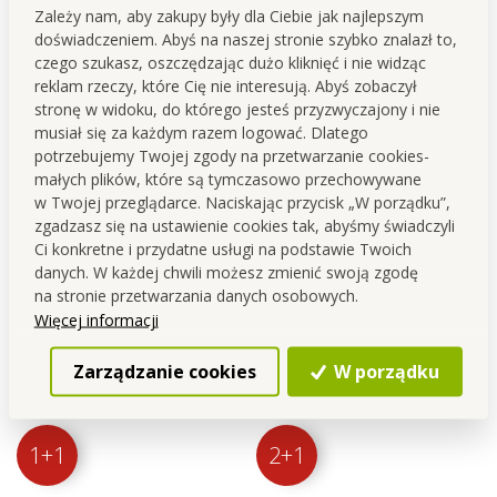
Zależy nam, aby zakupy były dla Ciebie jak najlepszym
2+1
1+1
doświadczeniem. Abyś na naszej stronie szybko znalazł to,
czego szukasz, oszczędzając dużo kliknięć i nie widząc
reklam rzeczy, które Cię nie interesują. Abyś zobaczył
stronę w widoku, do którego jesteś przyzwyczajony i nie
musiał się za każdym razem logować. Dlatego
potrzebujemy Twojej zgody na przetwarzanie cookies-
małych plików, które są tymczasowo przechowywane
3-elementowy zestaw AURA
2× AQUATIX | żel do
by AGATA | Zmiękczacz +
zmywarki | 110 myć | efekt
w Twojej przeglądarce. Naciskając przycisk „W porządku”,
perfumy do prania +
ALL INCLUSIVE
zgadzasz się na ustawienie cookies tak, abyśmy świadczyli
ZNIŻKA 22 zł
ZNIŻKA 39 zł
odświeżacz powietrza | 750
Ci konkretne i przydatne usługi na podstawie Twoich
75,90 zł
75,09 zł
ml + 500 ml + 200 ml
danych. W każdej chwili możesz zmienić swoją zgodę
na stronie przetwarzania danych osobowych.
Do koszyka
Do koszyka
Więcej informacji
Dostępne
Dostępne
Zarządzanie cookies
W porządku
120 MYĆ
NOWOŚĆ
1+1
2+1