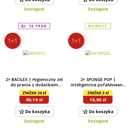
Dostępne
Dostępne
56 PRAŃ
NOWOŚĆ
1+1
1+1
2× BACILEX | Higieniczny żel
2× SPONGE POP |
do prania z dodatkiem
inteligentna pofałdowana
antybakteryjnym | do
gąbka | skutecznie ściera &
ZNIŻKA 24 zł
ZNIŻKA 3 zł
białego & kolorowego | 56
nie wznieca kurzu, ekstra
90,19 zł
18,90 zł
prań
chłonna | szara
Do koszyka
Do koszyka
Dostępne
Dostępne