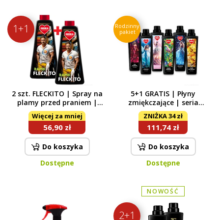
1+1
Rodzinny
pakiet
2 szt. FLECKITO | Spray na
5+1 GRATIS | Płyny
plamy przed praniem |
zmiękczające | seria
RAPID | działa już po 3
LEGENDS | A | 6× 750 ml
Więcej za mniej
ZNIŻKA 34 zł
minutach | 2 x 500 ml
56,90 zł
111,74 zł
(opakowania uzupełniające
bez spryskiwacza)
Do koszyka
Do koszyka
Dostępne
Dostępne
NOWOŚĆ
2+1