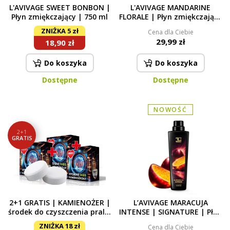
L'AVIVAGE SWEET BONBON |
L'AVIVAGE MANDARINE
Płyn zmiękczający | 750 ml
FLORALE | Płyn zmiękczający
| 750 ml
ZNIŻKA 5 zł
Cena dla Ciebie
29,99 zł
18,90 zł
Do koszyka
Do koszyka
Dostępne
Dostępne
NOWOŚĆ
2+1
GRATIS
2+1 GRATIS | KAMIENOŻER |
L’AVIVAGE MARACUJA
środek do czyszczenia pralki
INTENSE | SIGNATURE | Płyn
przeciwko nieprzyjemnym
zmiękczający | 750 ml
ZNIŻKA 18 zł
Cena dla Ciebie