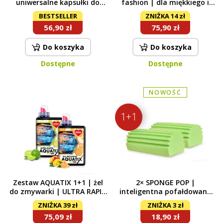
uniwersalne kapsułki do
fashion | dla miękkiego i
prania | skoncentrowane |
pachnącego prania | żel
BESTSELLER
ZNIŻKA 14 zł
30 prań
parfumé & płyn
56,90 zł
75,90 zł
zmiękczający | 1050 ml +
750 ml
Do koszyka
Do koszyka
Dostępne
Dostępne
NOWOŚĆ
1+1
Zestaw AQUATIX 1+1 | żel
2× SPONGE POP |
do zmywarki | ULTRA RAPID
inteligentna pofałdowana
+ ALL INCLUSIVE | 115 myć
gąbka | skutecznie ściera &
ZNIŻKA 39 zł
ZNIŻKA 3 zł
nie wznieca kurzu, ekstra
75,09 zł
18,90 zł
chłonna | zielona