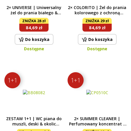
2× UNIVERSE | Uniwersalny
2× COLORITO | Żel do prania
żel do prania białego &
kolorowego z ochroną
kolorowego | SUPREME
kolorów | EXPERT ULTRA |
ZNIŻKA 28 zł
ZNIŻKA 29 zł
ULTRA | 56 prań
60 prań
84,69 zł
84,69 zł
Do koszyka
Do koszyka
Dostępne
Dostępne
1+1
1+1
ZESTAW 1+1 | WC piana do
2× SUMMER CLEANER |
muszli, deski & okolic
Perfumowany koncentrat –
toalety | BACILEX® | 2 x 500
letnia mieszanka do