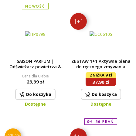
NOWOŚĆ
1+1
SAISON PARFUM |
ZESTAW 1+1 Aktywna piana
Odświeżacz powietrza &
do ręcznego zmywania
tkanin | luksusowy spray
naczyń AQUATIX EcoFoam
ZNIŻKA 9 zł
Cena dla Ciebie
zapachowy | 200 ml
bergamot & lemon 300 + 300
29,99 zł
37,90 zł
ml
Do koszyka
Do koszyka
Dostępne
Dostępne
56 PRAŃ
Rodzinny