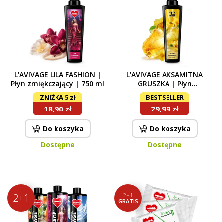
L'AVIVAGE LILA FASHION |
L'AVIVAGE AKSAMITNA
Płyn zmiękczający | 750 ml
GRUSZKA | Płyn
zmiękczający | 750 ml
ZNIŻKA 5 zł
BESTSELLER
18,90 zł
29,99 zł
Do koszyka
Do koszyka
Dostępne
Dostępne
2+1
2+1
GRATIS