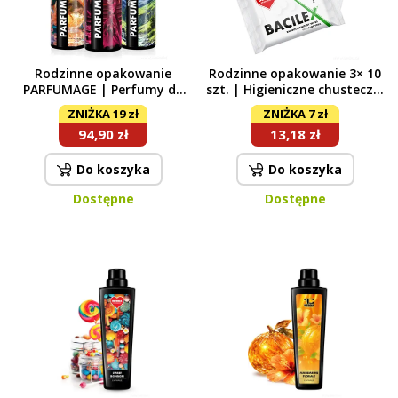
Rodzinne opakowanie
Rodzinne opakowanie 3× 10
PARFUMAGE | Perfumy do
szt. | Higieniczne chusteczki
prania | LILA FASHION &
nawilżane z bambusa z Aloe
ZNIŻKA 19 zł
ZNIŻKA 7 zł
MOUNTAIN SPIRIT &
Vera | BACILEX®
94,90 zł
13,18 zł
AMBROSIA | 500 ml × 3
Do koszyka
Do koszyka
Dostępne
Dostępne