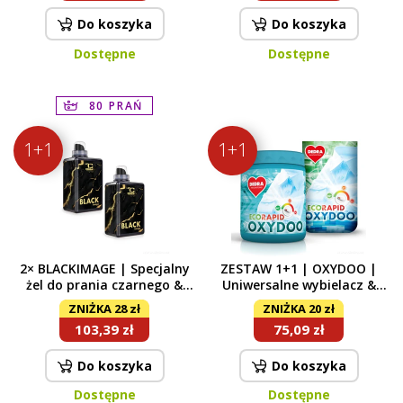
Do koszyka
Do koszyka
Dostępne
Dostępne
80 PRAŃ
1+1
1+1
2× BLACKIMAGE | Specjalny
ZESTAW 1+1 | OXYDOO |
żel do prania czarnego &
Uniwersalne wybielacz &
ciemnego | ochrona i
odplamiacz | ECORAPID | 1
ZNIŻKA 28 zł
ZNIŻKA 20 zł
ożywienie kolorów | 80 prań
kg + 700g + POJEMNIK
103,39 zł
75,09 zł
GRATIS
Do koszyka
Do koszyka
Dostępne
Dostępne