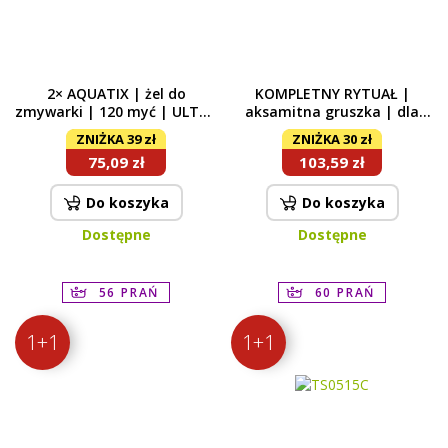
2× AQUATIX | żel do
KOMPLETNY RYTUAŁ |
zmywarki | 120 myć | ULTRA
aksamitna gruszka | dla
RAPID
pełniejszego efektu
ZNIŻKA 39 zł
ZNIŻKA 30 zł
zapachowego | żel parfumé
75,09 zł
103,59 zł
& płyn zmiękczający &
parfumage | 1050 ml + 750
ml + 500 ml
Do koszyka
Do koszyka
Dostępne
Dostępne
56 PRAŃ
60 PRAŃ
1+1
1+1