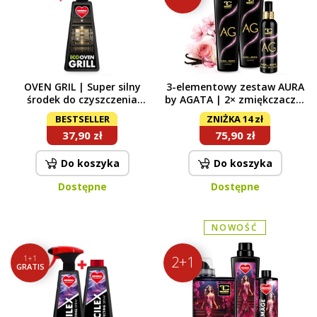
OVEN GRIL | Super silny
3-elementowy zestaw AURA
środek do czyszczenia
by AGATA | 2× zmiękczacz +
piekarników i grilli 500 ml
1× odświeżacz tkanin
BESTSELLER
ZNIŻKA 14 zł
37,90 zł
75,90 zł
Do koszyka
Do koszyka
Dostępne
Dostępne
NOWOŚĆ
1+1
2+1
GRATIS