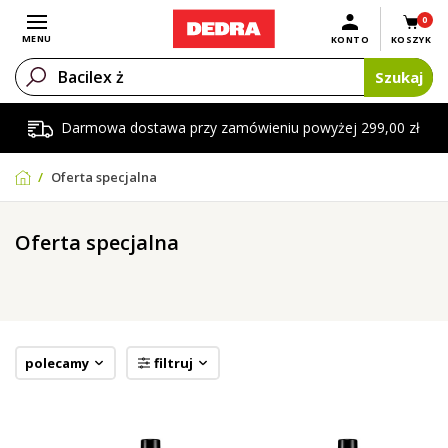
0
Otwórz menu
MENU
KONTO
KOSZYK
Szukaj
Darmowa dostawa przy zamówieniu powyżej 299,00 zł
Oferta specjalna
Oferta specjalna
polecamy
filtruj