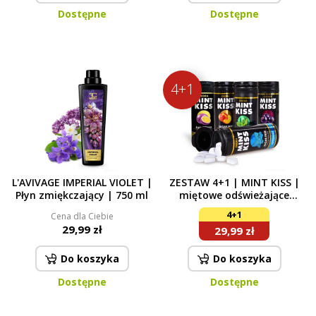
Dostępne
Dostępne
4+1
L'AVIVAGE IMPERIAL VIOLET |
ZESTAW 4+1 | MINT KISS |
Płyn zmiękczający | 750 ml
miętowe odświeżające
pastylki bez cukru |
4+1
Cena dla Ciebie
peppermint + spearmint +
29,99 zł
29,99 zł
peach mint + cassis mint +
maracuja mint | 28 g x 5
opakowań
Do koszyka
Do koszyka
Dostępne
Dostępne