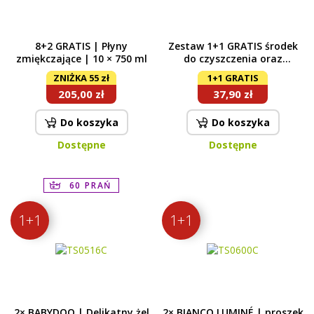
8+2 GRATIS | Płyny
Zestaw 1+1 GRATIS środek
zmiękczające | 10 × 750 ml
do czyszczenia oraz
nabłyszczania płyt
ZNIŻKA 55 zł
1+1 GRATIS
ceramicznych i indukcyjnych
205,00 zł
37,90 zł
CERAMICUM + ultrachłonna
ściereczka o strukturze
wafla
Do koszyka
Do koszyka
Dostępne
Dostępne
60 PRAŃ
1+1
1+1
2× BABYDOO | Delikatny żel
2× BIANCO LUMINÉ | proszek