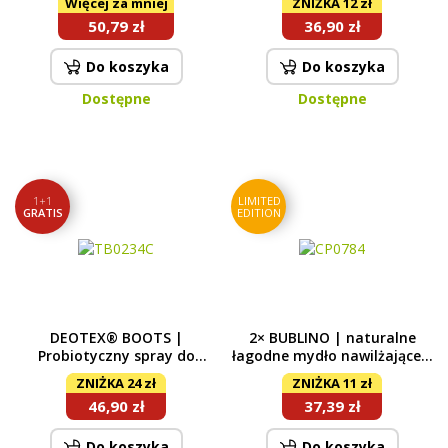
Więcej za mniej
ZNIŻKA 12 zł
ml (wkłady bez pompki)
spryskiwaczy | 2x 1 l
50,79 zł
36,90 zł
Do koszyka
Do koszyka
Dostępne
Dostępne
1+1
LIMITED
GRATIS
EDITION
DEOTEX® BOOTS |
2× BUBLINO | naturalne
Probiotyczny spray do
łagodne mydło nawilżające z
obuwia | Do domu & w
gliceryną & aloe vera |
ZNIŻKA 24 zł
ZNIŻKA 11 zł
podróż | 250 ml + 100 ml
SALTED CARAMEL +
46,90 zł
37,39 zł
COCONUT SHAKE
Do koszyka
Do koszyka