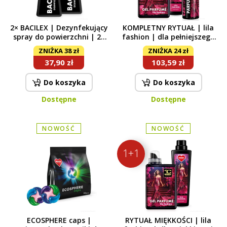
2× BACILEX | Dezynfekujący
KOMPLETNY RYTUAŁ | lila
spray do powierzchni | 2×
fashion | dla pełniejszego
500 ml
efektu zapachowego | gel
ZNIŻKA 38 zł
ZNIŻKA 24 zł
parfumé & płyn
37,90 zł
103,59 zł
zmiękczający & parfumage
| 1050 ml + 750 ml + 500 ml
Do koszyka
Do koszyka
Dostępne
Dostępne
NOWOŚĆ
NOWOŚĆ
1+1
ECOSPHERE caps |
RYTUAŁ MIĘKKOŚCI | lila