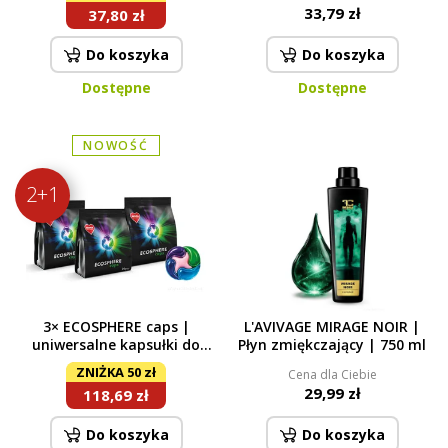
zapachom & kamieniowi |
33,79 zł
37,80 zł
tabletki 6 x 35 g
Do koszyka
Do koszyka
Dostępne
Dostępne
NOWOŚĆ
2+1
3× ECOSPHERE caps |
L'AVIVAGE MIRAGE NOIR |
uniwersalne kapsułki do
Płyn zmiękczający | 750 ml
prania | skoncentrowane |
ZNIŻKA 50 zł
Cena dla Ciebie
90 prań
29,99 zł
118,69 zł
Do koszyka
Do koszyka