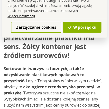
Ci konkretne i przydatne usługi na podstawie Twoich
danych. W każdej chwili możesz zmienić swoją zgodę
na stronie przetwarzania danych osobowych.
Więcej informacji
Segregowanie
♻️ i
Zarządzanie cookies
W porządku
przetwarzanie
plastiku ma
sens. Żółty kontener jest
źródłem surowców!
Sortowanie tworzyw sztucznych, a także
odzyskiwanie plastikowych opakowań to
przyszłość.
I my z Tobą stoimy w "pierwszym rzędzie",
abyśmy te
ekologiczne trendy szybko przełożyli w
praktykę
. Tworzywa sztuczne nie skończą więc na
wysypiskach śmieci, ale dostaną kolejną szansę, aby
służyć nam wszystkim jako cenny surowiec do dalszej