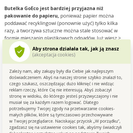
Butelka GoEco jest bardziej przyjazna niż
pakowanie do papieru,
ponieważ papier można
poddawać recyklingowi (ponownie użyć) tylko kilka
razy, a tworzywa sztuczne można stale stosować w
formie mieszanin plastikowych odpadów. Już wiesz >
„obiegowa gospodarka” z tworzywami sztucznymi.
Aby strona działała tak, jak ją znasz
(akceptacja cookies)
Zależy nam, aby zakupy były dla Ciebie jak najlepszym
doświadczeniem. Abyś na naszej stronie szybko znalazł to,
czego szukasz, oszczędzając dużo kliknięć i nie widząc
reklam rzeczy, które Cię nie interesują. Abyś zobaczył
stronę w widoku, do którego jesteś przyzwyczajony i nie
musiał się za każdym razem logować. Dlatego
potrzebujemy Twojej zgody na przetwarzanie cookies-
małych plików, które są tymczasowo przechowywane
w Twojej przeglądarce. Naciskając przycisk „W porządku”,
zgadzasz się na ustawienie cookies tak, abyśmy świadczyli