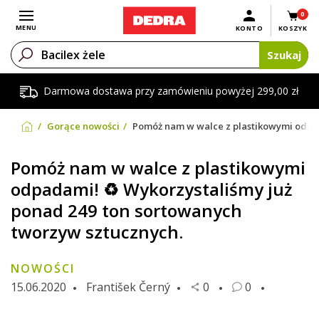
0
Otwórz menu
MENU
KONTO
KOSZYK
Szukaj
Darmowa dostawa przy zamówieniu powyżej 299,00 zł
Gorące nowości
Pomóż nam w walce z plastikowymi odpad
Pomóż nam w walce z plastikowymi
odpadami! ♻️ Wykorzystaliśmy już
ponad 249 ton sortowanych
tworzyw sztucznych.
NOWOŚCI
15.06.2020
František Černý
0
0