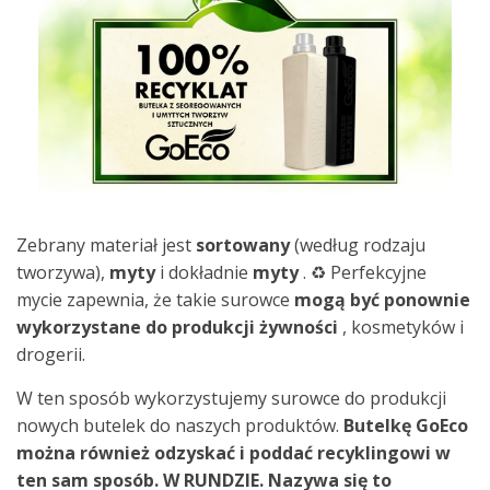
Zebrany materiał jest
sortowany
(według rodzaju
tworzywa),
myty
i dokładnie
myty
.
♻️ Perfekcyjne
mycie zapewnia, że ​​takie surowce
mogą
być
ponownie
wykorzystane
do produkcji
żywności
, kosmetyków i
drogerii.
W ten sposób wykorzystujemy surowce do produkcji
nowych butelek do naszych produktów.
Butelkę GoEco
można również odzyskać i poddać recyklingowi w
ten sam sposób.
W RUNDZIE.
Nazywa się to