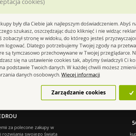
eptacja cookies)
Do koszyka
Do koszyka
Dostępne
Dostępne
kupy były dla Ciebie jak najlepszym doświadczeniem. Abyś n
 czego szukasz, oszczędzając dużo kliknięć i nie widząc rekla
yś zobaczył stronę w widoku, do którego jesteś przyzwyczajon
em logować. Dlatego potrzebujemy Twojej zgody na przetwa
óre są tymczasowo przechowywane w Twojej przeglądarce. Na
Do góry
zasz się na ustawienie cookies tak, abyśmy świadczyli Ci k
 na podstawie Twoich danych. W każdej chwili możesz zmien
Więcej informacji
arzania danych osobowych.
Zarządzanie cookies
EDROU
5
remii za polecone zakupy w
i rozwijania swojego świata
ku