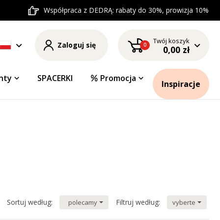
Współpraca z DEDRĄ: rabaty do 30%, prowizja 10%
Twój koszyk
Zaloguj się
0
0,00 zł
nty
SPACERKI
Promocja
Inspiracje
Sortuj według:
Filtruj według:
polecamy
vyberte