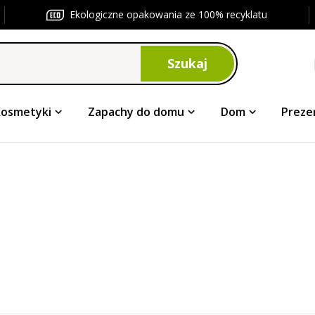
Ekologiczne opakowania ze 100% recyklatu
Szukaj
Kosmetyki
Zapachy do domu
Dom
Preze