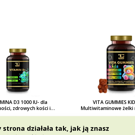
MINA D3 1000 IU- dla
VITA GUMMIES KIDS
ości, zdrowych kości i
Multiwitaminowe żelki 
lności 120 kapsułek
dzieci | odporność, w
Cena dla Ciebie
Cena dla Ciebie
energia | smak jabłko
56,90 zł
65,79 zł
do żucia | 60 sz
 strona działała tak, jak ją znasz