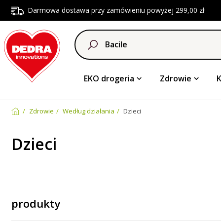
Darmowa dostawa przy zamówieniu powyżej 299,00 zł
EKO drogeria
Zdrowie
Zdrowie
Według działania
Dzieci
Dzieci
produkty