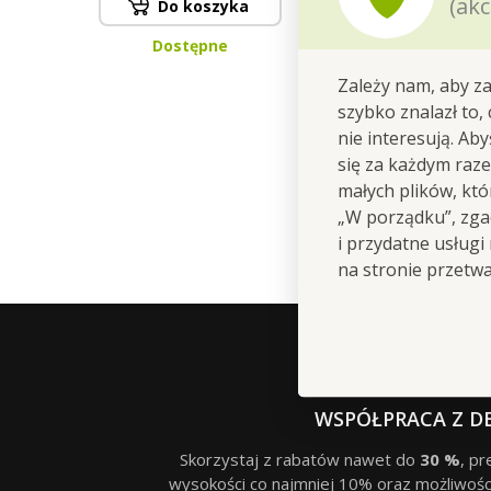
(akc
Do koszyka
Dostępne
Zależy nam, aby za
szybko znalazł to,
nie interesują. Ab
się za każdym raz
małych plików, kt
„W porządku”, zgad
i przydatne usługi
na stronie przetw
WSPÓŁPRACA Z D
Skorzystaj z rabatów nawet do
30 %
, p
wysokości co najmniej 10% oraz możliwośc