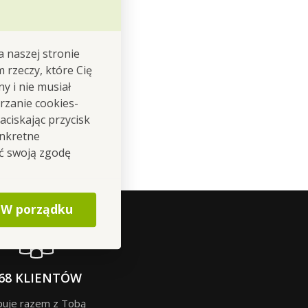
a naszej stronie
m rzeczy, które Cię
y i nie musiał
rzanie cookies-
ciskając przycisk
onkretne
ić swoją zgodę
W porządku
68 KLIENTÓW
puje razem z Tobą