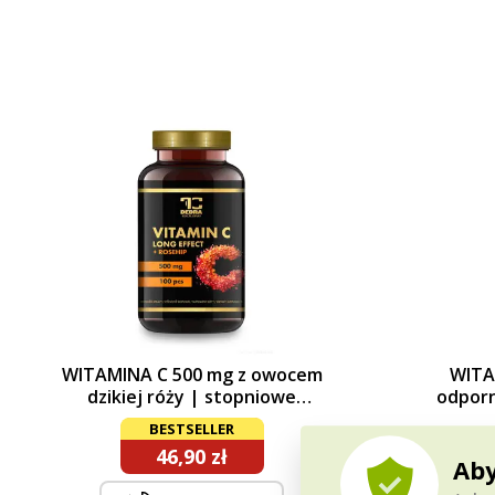
WITAMINA C 500 mg z owocem
WITA
dzikiej róży | stopniowe
odporn
uwalnianie + 25 mg ekstraktu z
wita
BESTSELLER
dzikiej róży | 100 kapsułek
46,90 zł
Aby