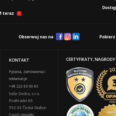
Dostę
M teraz
Obserwuj nas na
Pobierz
CERTYFIKATY, NAGRODY
KONTAKT
Pytania, zamówienia i
reklamacje
+48 222 63 00 63
Vaše Dedra, s.r.o.
Podhradní 69
552 03
Česká Skalice
-
Czech republic