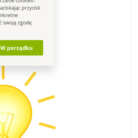
rzanie cookies-
ciskając przycisk
onkretne
ić swoją zgodę
W porządku