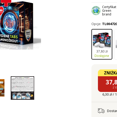
Certyfikat
Green
brand
Opcje:
TL00472
37,80 zł
Dostępne
ZNIŻKA
37,
z 
6,30 zł / 
Dost