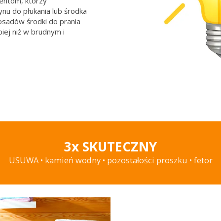
ientom, którzy
ynu do płukania lub środka
osadów środki do prania
piej niż w brudnym i
3x SKUTECZNY
USUWA • kamień wodny • pozostałości proszku • fetor