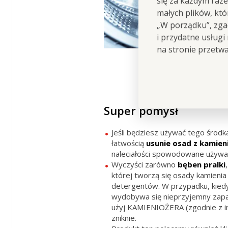
się za każdym raz
małych plików, kt
„W porządku”, zgad
i przydatne usługi
na stronie przetw
Super pomysł
Jeśli będziesz używać tego środk
łatwością
usunie osad z kamie
naleciałości spowodowane używ
Wyczyści zarówno
bęben pralki
,
której tworzą się osady kamienia
detergentów. W przypadku, kied
wydobywa się nieprzyjemny zapac
użyj KAMIENIOŻERA (zgodnie z inst
zniknie.