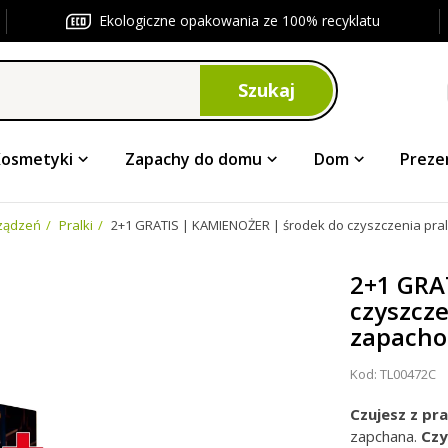
Ekologiczne opakowania ze 100% recyklatu
Szukaj
Kosmetyki
Zapachy do domu
Dom
Preze
rządzeń
Pralki
2+1 GRATIS | KAMIENOŻER | środek do czyszczenia pral
2+1 GRA
czyszcz
zapachom
Kod:
TL00472C
Czujesz z pra
zapchana.
Czy