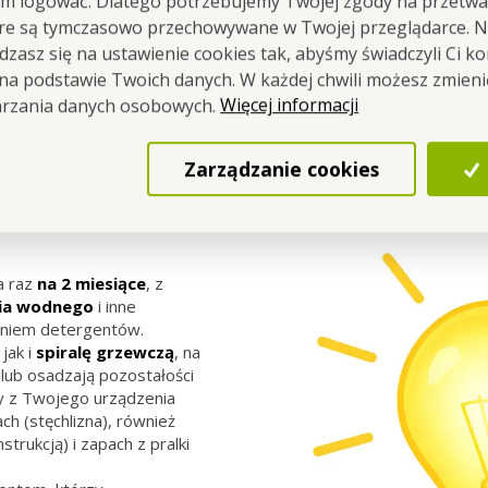
em logować. Dlatego potrzebujemy Twojej zgody na przetwa
óre są tymczasowo przechowywane w Twojej przeglądarce. Na
zasz się na ustawienie cookies tak, abyśmy świadczyli Ci k
 na podstawie Twoich danych. W każdej chwili możesz zmien
Więcej informacji
arzania danych osobowych.
Zarządzanie cookies
a raz
na 2 miesiące
, z
nia wodnego
i inne
aniem detergentów.
 jak i
spiralę grzewczą
, na
 lub osadzają pozostałości
y z Twojego urządzenia
h (stęchlizna), również
rukcją) i zapach z pralki