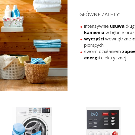
GŁÓWNE ZALETY:
intensywnie
usuwa
dług
kamienia
w bębnie oraz
wyczyści
wewnętrzne
c
piorących
swoim działaniem
zape
energii
elektrycznej