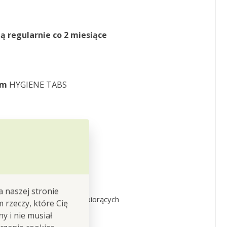
ją
regularnie co 2 miesiące
om
HYGIENE TABS
zyste i przede
ące pranie
a naszej stronie
pozostałości
środków
piorących
m rzeczy, które Cię
"stęchlizny"
z pralki
y i nie musiał
az na 2 MIESIĄCE