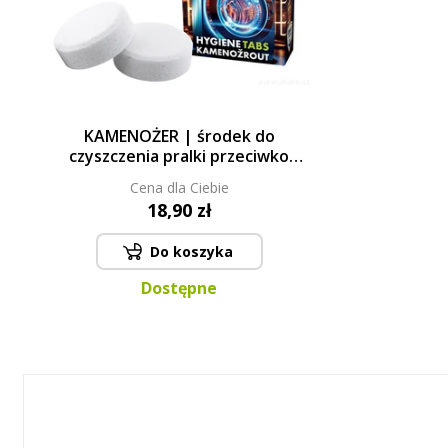
KAMENOŻER | środek do
czyszczenia pralki przeciwko
nieprzyjemnym zapachom &
Cena dla Ciebie
kamieniowi | tabletki 2 x 35 g
18,90 zł
Do koszyka
Dostępne