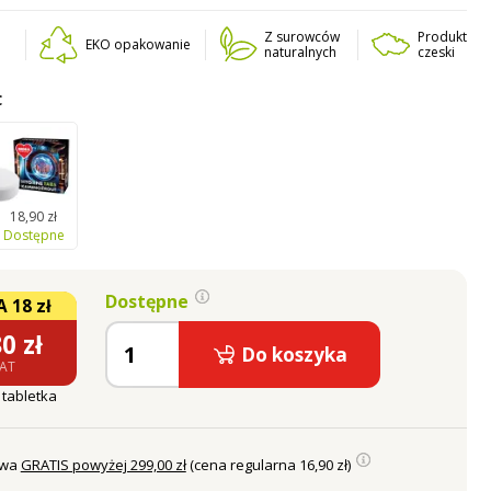
Z surowców
Produkt
EKO opakowanie
naturalnych
czeski
C
18,90 zł
Dostępne
Dostępne
 18 zł
80
zł
Do koszyka
VAT
1 tabletka
awa
GRATIS powyżej 299,00 zł
(cena regularna 16,90 zł)