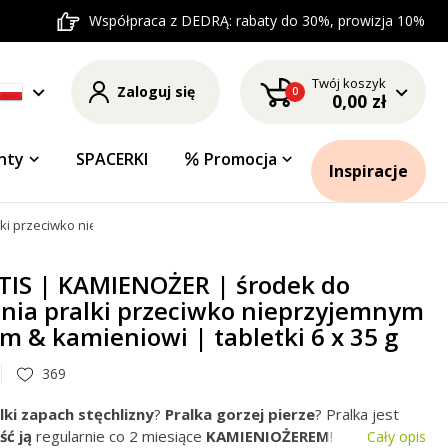
Współpraca z DEDRĄ: rabaty do 30%, prowizja 10%
Twój koszyk
Zaloguj się
0
0,00 zł
nty
SPACERKI
Promocja
Inspiracje
ki przeciwko nieprzyjemnym zapachom & kamieniowi | tabletki 6 x 35 g
TIS | KAMIENOŻER | środek do
enia pralki przeciwko nieprzyjemnym
 & kamieniowi | tabletki 6 x 35 g
369
lki zapach stęchlizny
?
Pralka gorzej pierze
? Pralka jest
ść ją
regularnie co 2 miesiące
KAMIENIOŻEREM
!
Cały opis