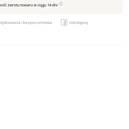
ość zwrotu towaru w ciągu 14 dni
 użytkowania i bezpieczeństwa
Udostępnij