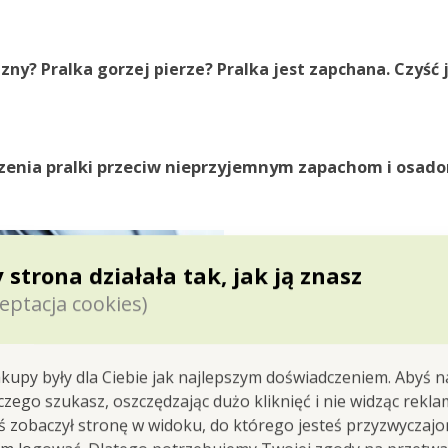
izny
?
Pralka gorzej pierze
? Pralka jest zapchana.
Czyść 
czenia pralki przeciw nieprzyjemnym zapachom i osad
 strona działała tak, jak ją znasz
eptacja cookies)
czysta pralka = c
wszystkim pachn
kupy były dla Ciebie jak najlepszym doświadczeniem. Abyś n
usuwa
kamień
wodny i
 czego szukasz, oszczędzając dużo kliknięć i nie widząc rekla
usuwa również
zapach
yś zobaczył stronę w widoku, do którego jesteś przyzwyczajon
zalecamy stosować go r