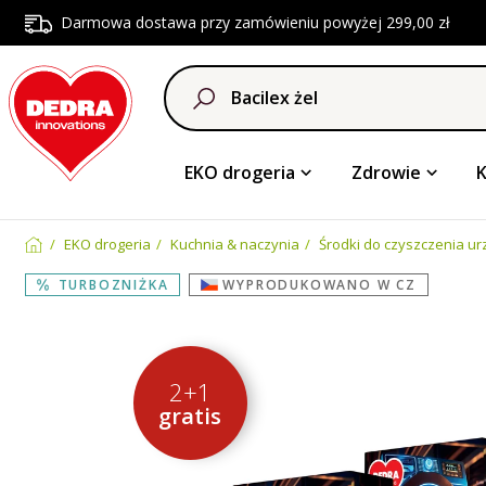
Darmowa dostawa przy zamówieniu powyżej 299,00 zł
EKO drogeria
Zdrowie
EKO drogeria
Kuchnia & naczynia
Środki do czyszczenia u
TURBOZNIŻKA
WYPRODUKOWANO W CZ
2+1
gratis