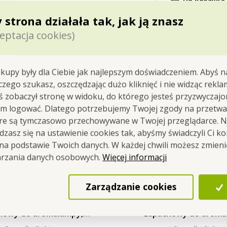
Do koszyka
 strona działała tak, jak ją znasz
Dostępne
eptacja cookies)
kupy były dla Ciebie jak najlepszym doświadczeniem. Abyś n
 czego szukasz, oszczędzając dużo kliknięć i nie widząc rekla
yś zobaczył stronę w widoku, do którego jesteś przyzwyczajon
em logować. Dlatego potrzebujemy Twojej zgody na przetwa
óre są tymczasowo przechowywane w Twojej przeglądarce. Na
zasz się na ustawienie cookies tak, abyśmy świadczyli Ci k
 na podstawie Twoich danych. W każdej chwili możesz zmien
Więcej informacji
arzania danych osobowych.
Zarządzanie cookies
ml sojowy eko-wosk
40 ml sojowy eko-
howy do aromalampy,
zapachowy do aroma
AN BLACK, PARFUMIA®
MANGO, PARFUM