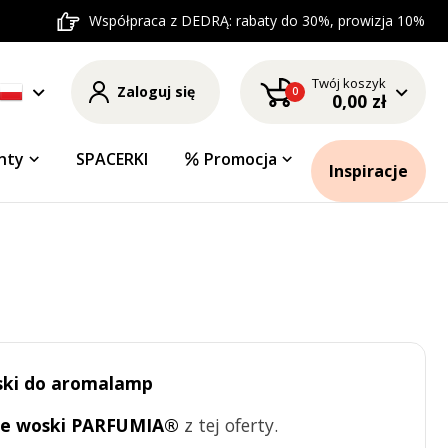
Współpraca z DEDRĄ: rabaty do 30%, prowizja 10%
Twój koszyk
Zaloguj się
0
0,00 zł
nty
SPACERKI
Promocja
Inspiracje
ski do aromalamp
we woski PARFUMIA®
z tej oferty.