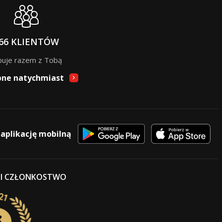
66 KLIENTÓW
puje razem z Tobą
pne natychmiast
 aplikację mobilną
 I CZŁONKOSTWO