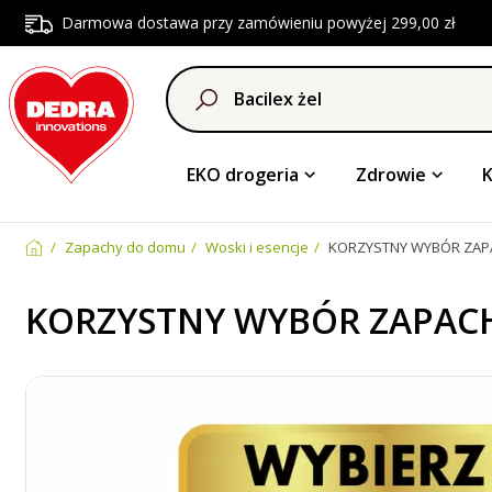
Darmowa dostawa przy zamówieniu powyżej 299,00 zł
EKO drogeria
Zdrowie
Zapachy do domu
Woski i esencje
KORZYSTNY WYBÓR ZA
KORZYSTNY WYBÓR ZAPA