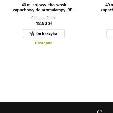
40 ml sojowy eko-wosk
40 
zapachowy do aromalampy, RED
zapac
VELVET, PARFUMIA®
POPPY
Cena dla Ciebie
18,90 zł
Do koszyka
Dostępne