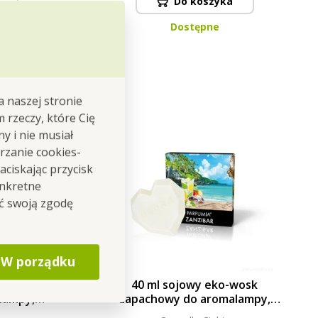
Do koszyka
Dostępne
a naszej stronie
m rzeczy, które Cię
y i nie musiał
rzanie cookies-
ciskając przycisk
onkretne
ić swoją zgodę
W porządku
wosk
40 ml sojowy eko-wosk
lampy,
zapachowy do aromalampy,
IA®
ZANZIBAR, PARFUMIA®