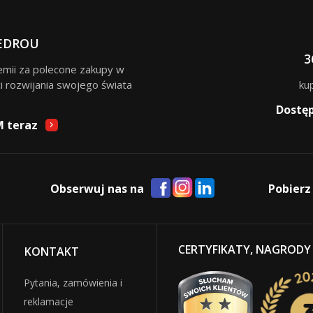
EDROU
3
remii za polecone zakupy w
i rozwijania swojego świata
ku
Dostę
M teraz
Obserwuj nas na
Pobierz
CERTYFIKATY, NAGRODY
KONTAKT
Pytania, zamówienia i
reklamacje