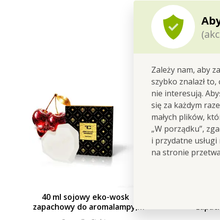
Aby
(akc
Zależy nam, aby za
szybko znalazł to,
nie interesują. Ab
się za każdym raz
małych plików, kt
„W porządku”, zgad
i przydatne usługi
na stronie przetw
40 ml sojowy eko-wosk
40 
zapachowy do aromalampy,
zapac
MIDNIGHT CHERRY, PARFUMIA®
OBSIDI