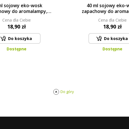
ml sojowy eko-wosk
40 ml sojowy eko-
howy do aromalampy,
zapachowy do aroma
 MEADOW, PARFUMIA®
owocowy koktajl, PU
Cena dla Ciebie
Cena dla Ciebie
PARFUMIA®
18,90 zł
18,90 zł
Do koszyka
Do koszyka
Dostępne
Dostępne
Do góry