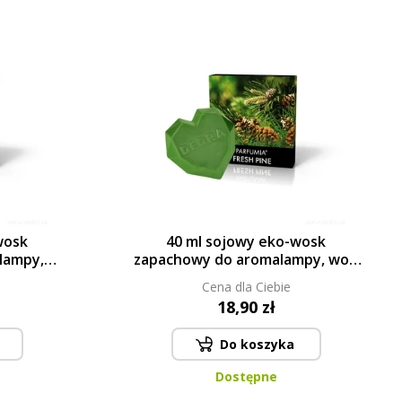
wosk
40 ml sojowy eko-wosk
lampy,
zapachowy do aromalampy, woń
UMIA®
choinki, FRESH PINE, PARFUMIA®
Cena dla Ciebie
18,90 zł
Do koszyka
Dostępne