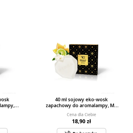
wosk
40 ml sojowy eko-wosk
lampy,
zapachowy do aromalampy, MY
MIA®
HOME, PARFUMIA®
Cena dla Ciebie
18,90 zł