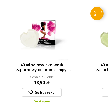
LIMITED
EDITION
40 ml sojowy eko-wosk
40 
zapachowy do aromalampy,
zapac
SAISON PARFUM, PARFUMIA®
LEMO
Cena dla Ciebie
18,90 zł
Do koszyka
Dostępne