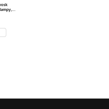
wosk
lampy,
LPIDOO,