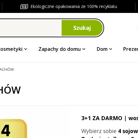
Ekologiczne opakowania ze 100% recyklatu
Szukaj
Kosmetyki
Zapachy do domu
Dom
Preze
PACHÓW
CHÓW
3+1 ZA DARMO | wo
Wybierz sobie
4 sojo