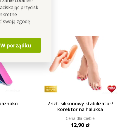
rzanie cookies-
ciskając przycisk
onkretne
ić swoją zgodę
W porządku
 paznokci
2 szt. silikonowy stabilizator/
korektor na haluksa
Cena dla Ciebie
12,90 zł