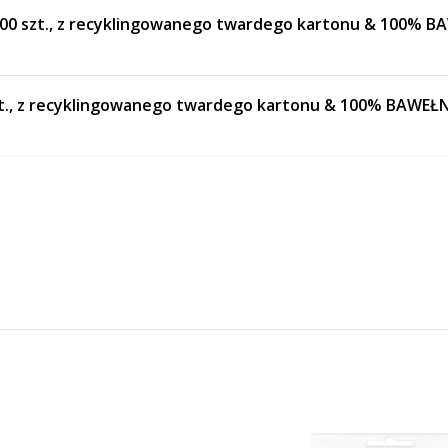
00 szt., z recyklingowanego twardego kartonu & 100% 
zt., z recyklingowanego twardego kartonu & 100% BAWEŁ
 szt., z recyklingowanego twardego kartonu & 100% BAW
d pachy przeciw poceniu | 10 szt.