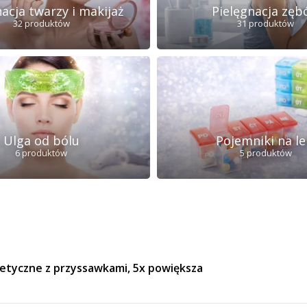
nacja twarzy i makijaż
Pielęgnacja zę
32 produktów
31 produktów
Ulga od bólu
Pojemniki na le
6 produktów
5 produktów
etyczne z przyssawkami, 5x powiększa