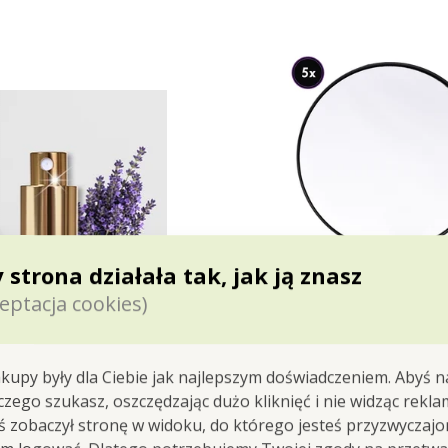
 strona działała tak, jak ją znasz
5-krotnie powiększające
eptacja cookies)
kosmetyczne z przyssa
powiększa
Cena dla Ciebie
27,90 zł
kupy były dla Ciebie jak najlepszym doświadczeniem. Abyś n
 czego szukasz, oszczędzając dużo kliknięć i nie widząc rekla
Do koszyka
yś zobaczył stronę w widoku, do którego jesteś przyzwyczajon
Ostatnie sztuki na ma