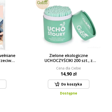
ełniane
Zielone ekologiczne
rzeciw
UCHOCZYŚCIKI 200 szt., z
.
recyklingowanego twardego
Cena dla Ciebie
kartonu & 100% BAWEŁNY
14,90 zł
GoEco®
Do koszyka
Dostępne