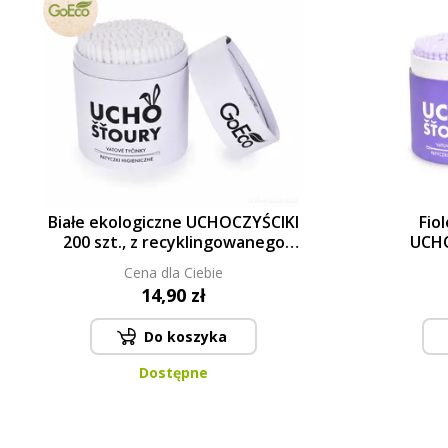
Białe ekologiczne UCHOCZYŚCIKI
Fio
200 szt., z recyklingowanego
UCHO
twardego kartonu & 100%
recykl
Cena dla Ciebie
BAWEŁNY GoEco®
kart
14,90 zł
Do koszyka
Dostępne