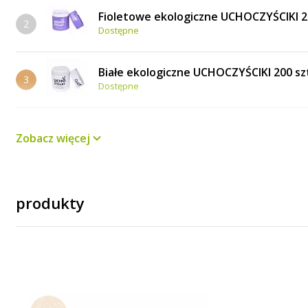
Fioletowe ekologiczne UCHOCZYŚCIKI 2
2
Dostępne
Białe ekologiczne UCHOCZYŚCIKI 200 s
3
Dostępne
Zielone ekologiczne UCHOCZYŚCIKI 200
4
Zobacz więcej
Dostępne
ANTYPOTOWNIK | bawełniane wkładki po
5
Dostępne
produkty