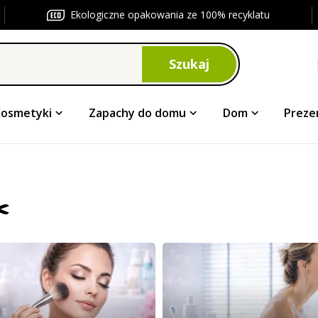
Ekologiczne opakowania ze 100% recyklatu
Szukaj
Kosmetyki
Zapachy do domu
Dom
Preze
️