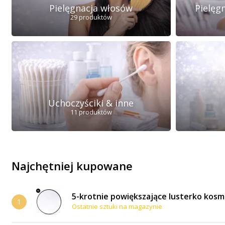
Pielęgnacja włosów
Pielęg
29 produktów
Uchoczyściki & inne
11 produktów
Najchętniej kupowane
5-krotnie powiększające lusterko kosm
1
Ostatnie sztuki na magazynie