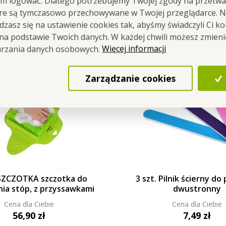
em logować. Dlatego potrzebujemy Twojej zgody na przetwa
óre są tymczasowo przechowywane w Twojej przeglądarce. Na
zasz się na ustawienie cookies tak, abyśmy świadczyli Ci k
 na podstawie Twoich danych. W każdej chwili możesz zmien
Więcej informacji
arzania danych osobowych.
Zarządzanie cookies
ZCZOTKA szczotka do
3 szt. Pilnik ścierny do
nia stóp, z przyssawkami
dwustronny
Cena dla Ciebie
Cena dla Ciebie
56,90 zł
7,49 zł