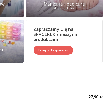
bów
Manicure i pedicure
43 produktów
Zapraszamy Cię na
SPACEREK z naszymi
produktami
ki
Przejdź do spacerku
27,90 zł