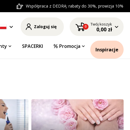
Współpraca z DEDRĄ: rabaty do 30%, prowizja 10%
Twój koszyk
Zaloguj się
0
0,00 zł
nty
SPACERKI
Promocja
Inspiracje