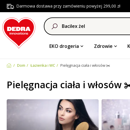
Darmowa dostawa przy zamówieniu powyżej 299,00 zł
EKO drogeria
Zdrowie
Dom
Łazienka i WC
Pielęgnacja ciała i włosów ✂️
Pielęgnacja ciała i włosów ✂