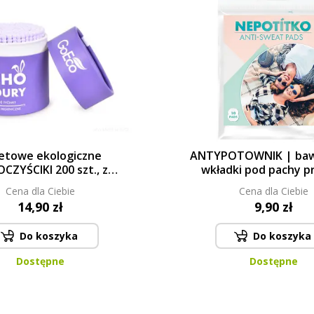
letowe ekologiczne
ANTYPOTOWNIK | baw
CZYŚCIKI 200 szt., z
wkładki pod pachy p
ingowanego twardego
poceniu | 10 szt
Cena dla Ciebie
Cena dla Ciebie
onu & 100% BAWEŁNY
14,90 zł
9,90 zł
GoEco®
Do koszyka
Do koszyka
Dostępne
Dostępne