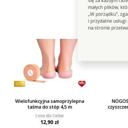
się za każdym raz
małych plików, kt
„W porządku”, zgad
i przydatne usługi
na stronie przetw
Wielofunkcyjna samoprzylepna
NOGOS
taśma do stóp 4,5 m
czyszcze
Cena dla Ciebie
12,90 zł