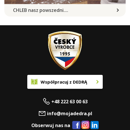
CHLEB nasz powszedni....
Współpracuj z DEDRĄ
+48 222 63 00 63
info@mojadedra.pl
Obserwuj nas na