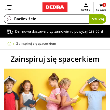
0
Otwórz menu
MENU
KONTO
KOSZYK
Szukaj
Darmowa dostawa przy zamówieniu powyżej 299,00 zł
Zainspiruj się spacerkiem
Zainspiruj się spacerkiem