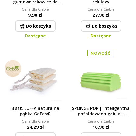
gumowe rękawice do
celulozy
sprzątania & pracy ze
Cena dla Ciebie
Cena dla Ciebie
środkami czyszczącymi
9,90 zł
27,90 zł
Do koszyka
Do koszyka
Dostępne
Dostępne
NOWOŚĆ
3 szt. LUFFA naturalna
SPONGE POP | inteligentna
gąbka GoEco®
pofałdowana gąbka |
skutecznie ściera & nie
Cena dla Ciebie
Cena dla Ciebie
wznieca kurzu, ekstra
24,29 zł
10,90 zł
chłonna | zielona