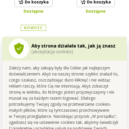
Do koszyka
Do koszyka
Dostępne
Dostępne
NOWOŚĆ
Aby strona działała tak, jak ją znasz
(akceptacja cookies)
Zależy nam, aby zakupy były dla Ciebie jak najlepszym
doświadczeniem. Abyś na naszej stronie szybko znalazł to,
czego szukasz, oszczędzając dużo kliknięć i nie widząc
SPONGE POP | inteligentna
FUNNY szczotka do naczyń i
pofałdowana gąbka |
powierzchni gładkich
reklam rzeczy, które Cię nie interesują. Abyś zobaczył
skutecznie ściera & nie
stronę w widoku, do którego jesteś przyzwyczajony i nie
Super cena
Cena dla Ciebie
wznieca kurzu, ekstra
musiał się za każdym razem logować. Dlatego
10,90 zł
10,90 zł
chłonna | szara
potrzebujemy Twojej zgody na przetwarzanie cookies-
małych plików, które są tymczasowo przechowywane
Do koszyka
Do koszyka
w Twojej przeglądarce. Naciskając przycisk „W porządku”,
Dostępne
Ostatnie sztuki na magazynie
zgadzasz się na ustawienie cookies tak, abyśmy świadczyli
Ci konkretne i przydatne usługi na podstawie Twoich