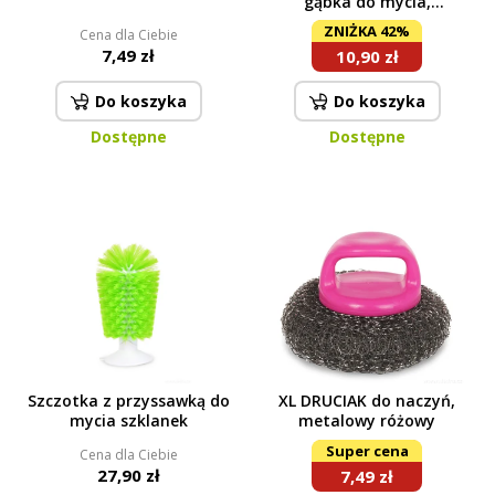
gąbka do mycia,
dwustronna fioletowa
ZNIŻKA 42%
Cena dla Ciebie
7,49 zł
10,90 zł
Do koszyka
Do koszyka
Dostępne
Dostępne
Szczotka z przyssawką do
XL DRUCIAK do naczyń,
mycia szklanek
metalowy różowy
Super cena
Cena dla Ciebie
27,90 zł
7,49 zł