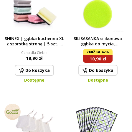
SHINEX | gąbka kuchenna XL
SILISASANKA silikonowa
z szorstką stroną | 5 szt. |
gąbka do mycia,
multicolor
dwustronna zielona
ZNIŻKA 42%
Cena dla Ciebie
18,90 zł
10,90 zł
Do koszyka
Do koszyka
Dostępne
Dostępne