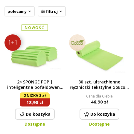
9,90 zł
polecamy
filtruj
30 szt. ultrachłonne ręczniczki
tekstylne GoEco® NIEPAPIER
5
Dostępne
NOWOŚĆ
46,90 zł
1+1
2× SPONGE POP |
30 szt. ultrachłonne
inteligentna pofałdowana
ręczniczki tekstylne GoEco®
gąbka | skutecznie ściera &
NIEPAPIER 29 x 29 cm,
ZNIŻKA 3 zł
Cena dla Ciebie
nie wznieca kurzu, ekstra
zielone
46,90 zł
18,90 zł
chłonna | zielona
Do koszyka
Do koszyka
Dostępne
Dostępne