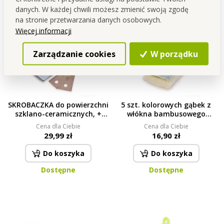
danych. W każdej chwili możesz zmienić swoją zgodę
na stronie przetwarzania danych osobowych.
Więcej informacji
Zarządzanie cookies
W porządku
SKROBACZKA do powierzchni
5 szt. kolorowych gąbek z
szklano-ceramicznych, +
włókna bambusowego
zapasowe ostrze GRATIS
GoEco®
Cena dla Ciebie
Cena dla Ciebie
29,99 zł
16,90 zł
Do koszyka
Do koszyka
Dostępne
Dostępne