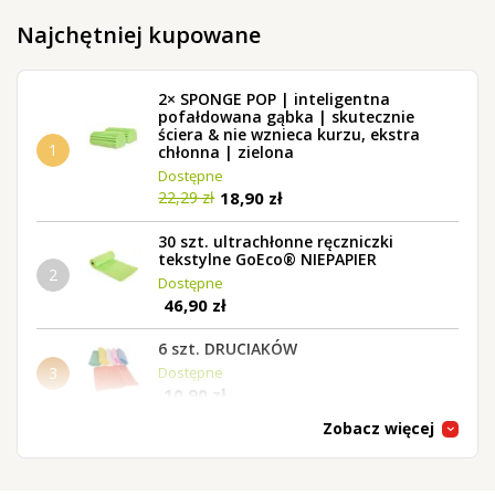
Najchętniej kupowane
2× SPONGE POP | inteligentna
pofałdowana gąbka | skutecznie
ściera & nie wznieca kurzu, ekstra
1
chłonna | zielona
Dostępne
18,90 zł
22,29 zł
30 szt. ultrachłonne ręczniczki
tekstylne GoEco® NIEPAPIER
2
Dostępne
46,90 zł
6 szt. DRUCIAKÓW
3
Dostępne
10,90 zł
Zobacz więcej
5 szt. gąbka kuchenna z warstwą
ścierną
4
Dostępne