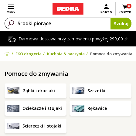
0
Otwórz menu
MENU
KONTO
KOSZYK
Szukaj
Darmowa dostawa przy zamówieniu powyżej 299,00 zł
EKO drogeria
Kuchnia & naczynia
Pomoce do zmywania
Pomoce do zmywania
Gąbki i druciaki
Szczotki
Ociekacze i stojaki
Rękawice
Ściereczki i stojaki