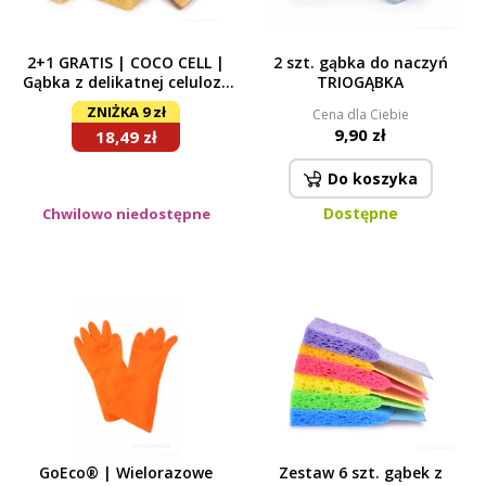
2+1 GRATIS | COCO CELL |
2 szt. gąbka do naczyń
Gąbka z delikatnej celulozy
TRIOGĄBKA
z naturalną warstwą
ZNIŻKA 9 zł
Cena dla Ciebie
kokosową | 3 sztuki
9,90 zł
18,49 zł
Do koszyka
Dostępne
Chwilowo niedostępne
GoEco® | Wielorazowe
Zestaw 6 szt. gąbek z