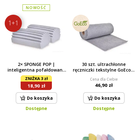
NOWOŚĆ
1+1
2× SPONGE POP |
30 szt. ultrachłonne
inteligentna pofałdowana
ręczniczki tekstylne GoEco®
gąbka | skutecznie ściera &
NIEPAPIER 29 x 29 cm, szare
ZNIŻKA 3 zł
Cena dla Ciebie
nie wznieca kurzu, ekstra
46,90 zł
18,90 zł
chłonna | szara
Do koszyka
Do koszyka
Dostępne
Dostępne