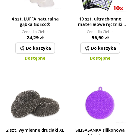
4 szt. LUFFA naturalna
10 szt. ultrachłonne
gąbka GoEco®
materiałowe ręczniki
kuchenne GoEco® NIEPAPIER
Cena dla Ciebie
Cena dla Ciebie
20 x 35 cm, zielony
24,29 zł
56,90 zł
ORNAMENT
Do koszyka
Do koszyka
Dostępne
Dostępne
2 szt. wymienne druciaki XL
SILISASANKA silikonowa