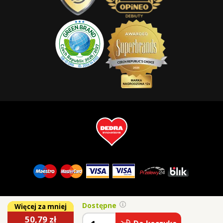
Dostępne
Więcej za mniej
50,79
zł