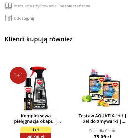
Instrukcje użytkowania i bezpieczeństwa
Udostępnij
Klienci kupują również
1+1
Kompleksowa
Zestaw AQUATIX 1+1 |
pielęgnacja okapu |
żel do zmywarki |
Środek czyszczący +
ULTRA RAPID + ALL
1+1
Cena dla Ciebie
spray impregnujący |
INCLUSIVE | 115 myć
75,09 zł
46,90 zł
500 ml + 200 ml