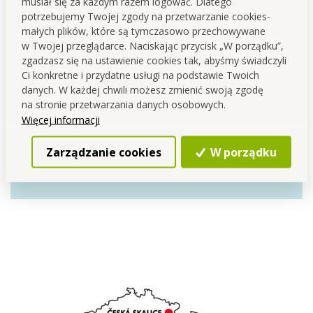
musiał się za każdym razem logować. Dlatego
chwilę i wytrzyj do sucha. Gotowe.
potrzebujemy Twojej zgody na przetwarzanie cookies-
małych plików, które są tymczasowo przechowywane
w Twojej przeglądarce. Naciskając przycisk „W porządku”,
zgadzasz się na ustawienie cookies tak, abyśmy świadczyli
Ci konkretne i przydatne usługi na podstawie Twoich
Aktywna piana przylgnie do
danych. W każdej chwili możesz zmienić swoją zgodę
powierzchni i dotrze do
na stronie przetwarzania danych osobowych.
Więcej informacji
wszystkich zakamarków
wewnątrz i na zewnątrz
Zarządzanie cookies
W porządku
toalety.