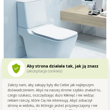
Aby strona działała tak, jak ją znasz
(akceptacja cookies)
Zależy nam, aby zakupy były dla Ciebie jak najlepszym
doświadczeniem. Abyś na naszej stronie szybko znalazł to,
Nie musisz się już zastanawiać, po który płyn sięgnąć!
czego szukasz, oszczędzając dużo kliknięć i nie widząc
Poradzi sobie kompletnie z powierzchnią całej toalety.
reklam rzeczy, które Cię nie interesują. Abyś zobaczył
Rozpyl aktywną pianę na powierzchnię, pozostaw na
stronę w widoku, do którego jesteś przyzwyczajony i nie