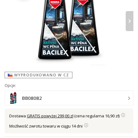
›
WYPRODUKOWANO W CZ
Opcje:
BB08082
Dostawa
GRATIS powyżej 299,00 zł
(cena regularna 16,90 zł)
Możliwość zwrotu towaru w ciągu 14 dni