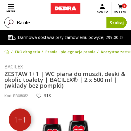
0
Otwórz menu
MENU
KONTO
KOSZYK
Szukaj
Darmowa dostawa przy zamówieniu powyżej 299,00 zł
EKO drogeria
Pranie i pielęgnacja prania
Korzystne zesta
BACILEX
ZESTAW 1+1 | WC piana do muszli, deski &
okolic toalety | BACILEX® | 2 x 500 ml |
(wkłady bez pompki)
318
Kod:
BB08082
1+1