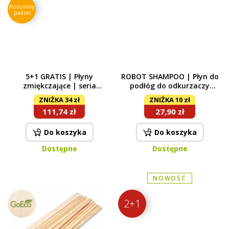
Rodzinny
pakiet
5+1 GRATIS | Płyny
ROBOT SHAMPOO | Płyn do
zmiękczające | seria
podłóg do odkurzaczy
LEGENDS | A | 6× 750 ml
automatycznych z mopem
ZNIŻKA 34 zł
ZNIŻKA 10 zł
500 ml (koncentrat)
111,74 zł
27,90 zł
Do koszyka
Do koszyka
Dostępne
Dostępne
NOWOŚĆ
2+1