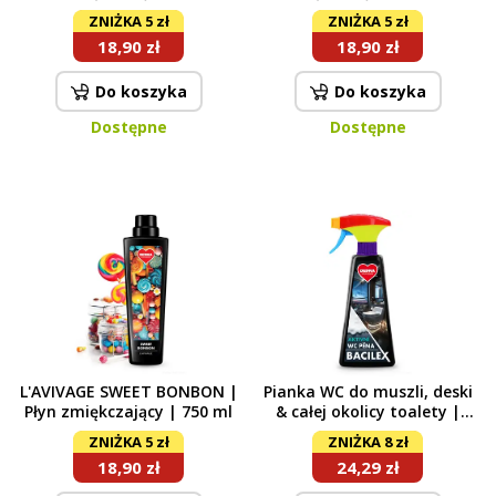
ZNIŻKA 5 zł
ZNIŻKA 5 zł
18,90 zł
18,90 zł
Do koszyka
Do koszyka
Dostępne
Dostępne
L'AVIVAGE SWEET BONBON |
Pianka WC do muszli, deski
Płyn zmiękczający | 750 ml
& całej okolicy toalety |
BACILEX® | 500 ml
ZNIŻKA 5 zł
ZNIŻKA 8 zł
18,90 zł
24,29 zł