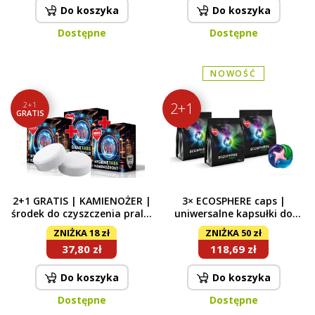
Do koszyka
Do koszyka
Dostępne
Dostępne
NOWOŚĆ
2+1
2+1
GRATIS
2+1 GRATIS | KAMIENOŻER |
3× ECOSPHERE caps |
środek do czyszczenia pralki
uniwersalne kapsułki do
przeciwko nieprzyjemnym
prania | skoncentrowane |
ZNIŻKA 18 zł
ZNIŻKA 50 zł
zapachom & kamieniowi |
90 prań
37,80 zł
118,69 zł
tabletki 6 x 35 g
Do koszyka
Do koszyka
Dostępne
Dostępne