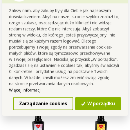
Zależy nam, aby zakupy były dla Ciebie jak najlepszym
2+1
doświadczeniem. Abyś na naszej stronie szybko znalazł to,
czego szukasz, oszczędzając dużo kliknięć i nie widząc
reklam rzeczy, które Cię nie interesują. Abyś zobaczył
stronę w widoku, do którego jesteś przyzwyczajony i nie
musiał się za każdym razem logować. Dlatego
potrzebujemy Twojej zgody na przetwarzanie cookies-
L'AVIVAGE MOUNTAIN SPIRIT
Rodzinne opakowanie
małych plików, które są tymczasowo przechowywane
| Płyn zmiękczający | 750 ml
PARFUMAGE | Perfumy do
w Twojej przeglądarce. Naciskając przycisk „W porządku”,
prania | LILA FASHION &
ZNIŻKA 5 zł
ZNIŻKA 19 zł
zgadzasz się na ustawienie cookies tak, abyśmy świadczyli
MOUNTAIN SPIRIT &
18,90 zł
94,90 zł
Ci konkretne i przydatne usługi na podstawie Twoich
AMBROSIA | 500 ml × 3
danych. W każdej chwili możesz zmienić swoją zgodę
Do koszyka
Do koszyka
na stronie przetwarzania danych osobowych.
Więcej informacji
Dostępne
Dostępne
Zarządzanie cookies
W porządku