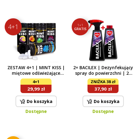
4+1
1+1
GRATIS
ZESTAW 4+1 | MINT KISS |
2× BACILEX | Dezynfekujący
miętowe odświeżające
spray do powierzchni | 2×
pastylki bez cukru |
500 ml
4+1
ZNIŻKA 38 zł
peppermint + spearmint +
29,99 zł
37,90 zł
peach mint + cassis mint +
maracuja mint | 28 g x 5
opakowań
Do koszyka
Do koszyka
Dostępne
Dostępne