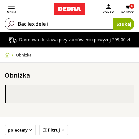
0
Otwórz menu
MENU
KONTO
KOSZYK
Szukaj
Darmowa dostawa przy zamówieniu powyżej 299,00 zł
Obniżka
Obniżka
polecamy
filtruj