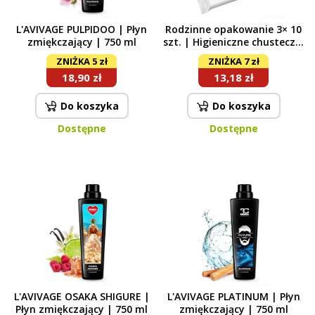
L'AVIVAGE PULPIDOO | Płyn
Rodzinne opakowanie 3× 10
zmiękczający | 750 ml
szt. | Higieniczne chusteczki
nawilżane z bambusa z Aloe
ZNIŻKA 5 zł
ZNIŻKA 7 zł
Vera | BACILEX®
18,90 zł
13,18 zł
Do koszyka
Do koszyka
Dostępne
Dostępne
L'AVIVAGE OSAKA SHIGURE |
L'AVIVAGE PLATINUM | Płyn
Płyn zmiękczający | 750 ml
zmiękczający | 750 ml