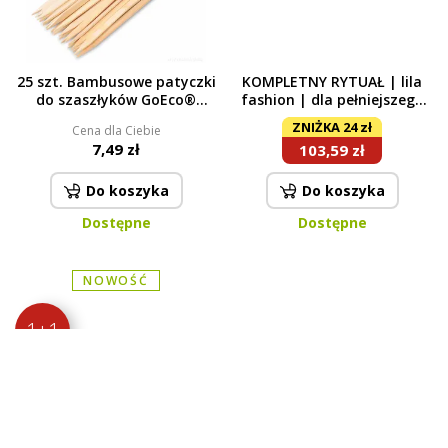
25 szt. Bambusowe patyczki
KOMPLETNY RYTUAŁ | lila
do szaszłyków GoEco®
fashion | dla pełniejszego
długość 29 cm
efektu zapachowego | gel
ZNIŻKA 24 zł
Cena dla Ciebie
parfumé & płyn
7,49 zł
103,59 zł
zmiękczający & parfumage
| 1050 ml + 750 ml + 500 ml
Do koszyka
Do koszyka
Dostępne
Dostępne
NOWOŚĆ
1+1