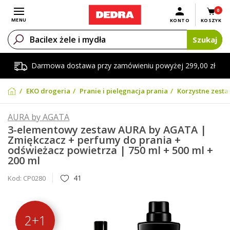
0
Otwórz menu
MENU
KONTO
KOSZYK
Szukaj
Darmowa dostawa przy zamówieniu powyżej 299,00 zł
EKO drogeria
Pranie i pielęgnacja prania
Korzystne zesta
AURA by AGATA
3-elementowy zestaw AURA by AGATA |
Zmiękczacz + perfumy do prania +
odświeżacz powietrza | 750 ml + 500 ml +
200 ml
41
Kod:
CP0280
2+1