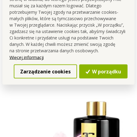
W składzie znajduje się również ekstrakt z Aloe vera.
musiał się za każdym razem logować. Dlatego
potrzebujemy Twojej zgody na przetwarzanie cookies-
L’AVIVAGE łączy intensywną kompozycję zapachową z
małych plików, które są tymczasowo przechowywane
pielęgnacją włókien – dlatego jest czymś więcej niż
w Twojej przeglądarce. Naciskając przycisk „W porządku”,
zwykłym zmiękczaczem
.
zgadzasz się na ustawienie cookies tak, abyśmy świadczyli
Ci konkretne i przydatne usługi na podstawie Twoich
danych. W każdej chwili możesz zmienić swoją zgodę
Koncentracja i efektywność
na stronie przetwarzania danych osobowych.
Więcej informacji
750 ml skoncentrowanego płynu do płukania odpowiada
około 4,5 l standardowego produktu.
Zarządzanie cookies
W porządku
Wyższa koncentracja oznacza mniejsze dozowanie przy
zachowaniu skuteczności.