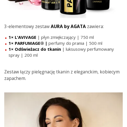
3-elementowy zestaw
AURA by AGATA
zawiera:
1× L'AVIVAGE
| płyn zmiękczający | 750 ml
1× PARFUMAGE® |
perfumy do prania | 500 ml
1×
Odświeżacz do tkanin
| luksusowy perfumowany
spray | 200 ml
Zestaw łączy pielęgnację tkanin z eleganckim, kobiecym
zapachem.