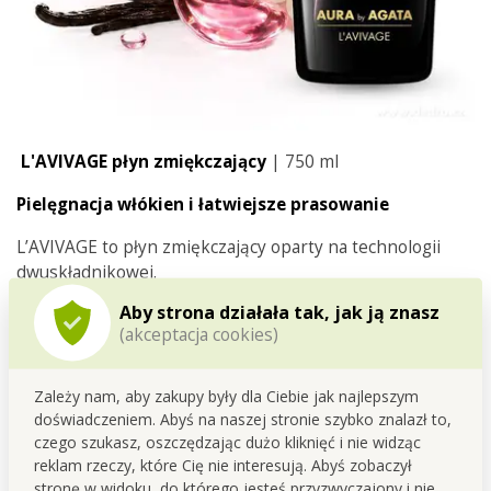
L'AVIVAGE płyn zmiękczający
| 750 ml
Pielęgnacja włókien i łatwiejsze prasowanie
L’AVIVAGE to płyn zmiękczający oparty na technologii
dwuskładnikowej.
Aby strona działała tak, jak ją znasz
Składnik
antystatyczny
pomaga ograniczać ładunek
(akceptacja cookies)
elektrostatyczny i przyczynia się do wyrównania włókien.
Elastil® ME
wspiera miękkość tkanin, ogranicza
Zależy nam, aby zakupy były dla Ciebie jak najlepszym
gniecenia podczas prania oraz ułatwia prasowanie. Po
doświadczeniem. Abyś na naszej stronie szybko znalazł to,
wysuszeniu ubrania wyglądają na gładsze, bardziej
czego szukasz, oszczędzając dużo kliknięć i nie widząc
zadbane i są przyjemniejsze w dotyku.
reklam rzeczy, które Cię nie interesują. Abyś zobaczył
stronę w widoku, do którego jesteś przyzwyczajony i nie