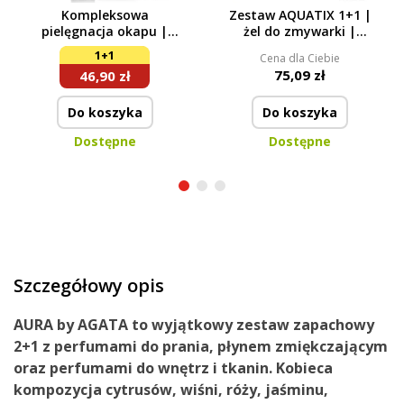
Kompleksowa
Zestaw AQUATIX 1+1 |
pielęgnacja okapu |
żel do zmywarki |
Środek czyszczący +
ULTRA RAPID + ALL
1+1
Cena dla Ciebie
spray impregnujący |
INCLUSIVE | 115 myć
75,09 zł
46,90 zł
500 ml + 200 ml
Do koszyka
Do koszyka
Dostępne
Dostępne
Szczegółowy opis
AURA by AGATA to wyjątkowy zestaw zapachowy
2+1 z perfumami do prania, płynem zmiękczającym
oraz perfumami do wnętrz i tkanin. Kobieca
kompozycja cytrusów, wiśni, róży, jaśminu,