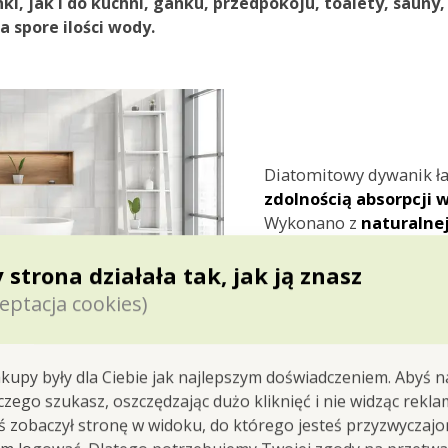
nki
, jak i do
kuchni
,
ganku
,
przedpokoju
,
toalety
,
sauny
,
na
spore
ilości
wody
.
Diatomitowy dywanik ł
zdolnością absorpcji 
Wykonano z
naturalne
strona
antypoślizgow
 strona działała tak, jak ją znasz
Wymiary ok.: 60 x 90 cm
eptacja cookies)
kupy były dla Ciebie jak najlepszym doświadczeniem. Abyś n
 czego szukasz, oszczędzając dużo kliknięć i nie widząc rekla
yś zobaczył stronę w widoku, do którego jesteś przyzwyczajon