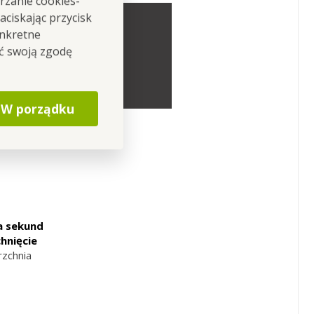
rzanie cookies-
ciskając przycisk
onkretne
ić swoją zgodę
, a dodatkowo nie
W porządku
a sekund
chnięcie
zchnia