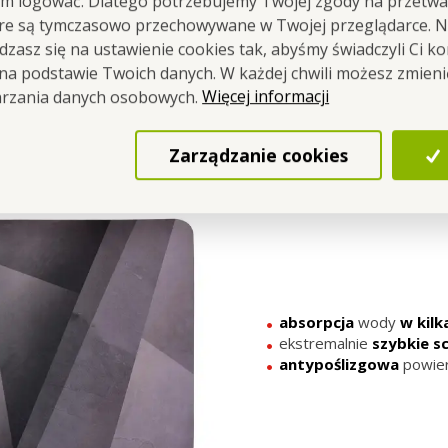
em logować. Dlatego potrzebujemy Twojej zgody na przetwa
óre są tymczasowo przechowywane w Twojej przeglądarce. Na
Antypoślizgowy i wodoodporny
zasz się na ustawienie cookies tak, abyśmy świadczyli Ci k
 na podstawie Twoich danych. W każdej chwili możesz zmien
ie poślizgniesz się wychodząc z wanny czy spod prysznica
Więcej informacji
arzania danych osobowych.
pozostawisz mokrych śladów na płytkach.
Zarządzanie cookies
absorpcja
wody
w kilk
ekstremalnie
szybkie
s
antypoślizgowa
powier