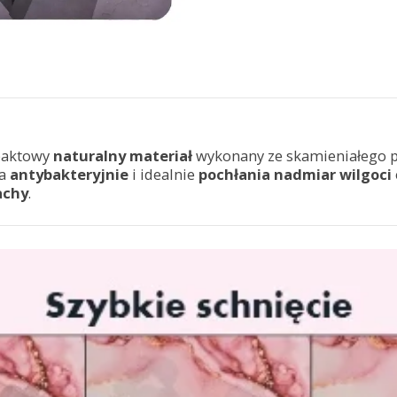
paktowy
naturalny materiał
wykonany ze skamieniałego pl
ła
antybakteryjnie
i idealnie
pochłania nadmiar wilgoci
achy
.