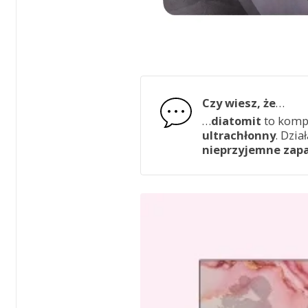
Czy wiesz, że
…
…
diatomit
to kom
ultrachłonny
. Dzia
nieprzyjemne zap