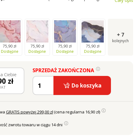
Cały opis
ci
wody
.
+
7
kolejnych
75,90 zł
75,90 zł
75,90 zł
75,90 zł
Dostępne
Dostępne
Dostępne
Dostępne
SPRZEDAŻ ZAKOŃCZONA
a Ciebie
90
zł
Do koszyka
VAT
awa
GRATIS powyżej 299,00 zł
(cena regularna 16,90 zł)
ość zwrotu towaru w ciągu 14 dni