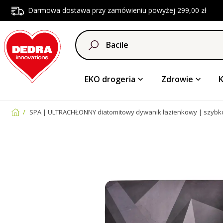
Darmowa dostawa przy zamówieniu powyżej 299,00 zł
EKO drogeria
Zdrowie
SPA | ULTRACHŁONNY diatomitowy dywanik łazienkowy | szybkos