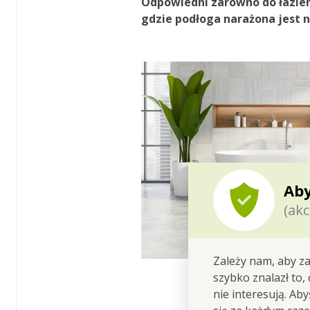
Odpowiedni
zarówno do
łazie
gdzie podłoga narażona jest 
Aby
(akc
Zależy nam, aby za
szybko znalazł to,
nie interesują. Ab