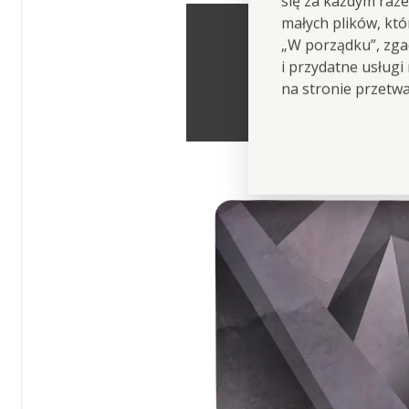
się za każdym raz
małych plików, kt
„W porządku”, zgad
i przydatne usługi
- dzięki niemu n
na stronie przetw