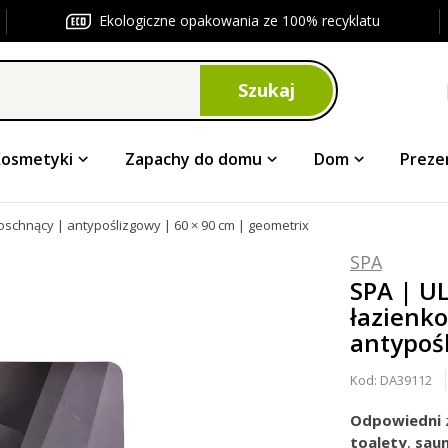
Ekologiczne opakowania ze 100% recyklatu
Szukaj
Kosmetyki
Zapachy do domu
Dom
Preze
chnący | antypoślizgowy | 60 × 90 cm | geometrix
SPA
SPA | U
łazienk
antypośl
Kod:
DA39112
Odpowiedni
toalety
,
sau