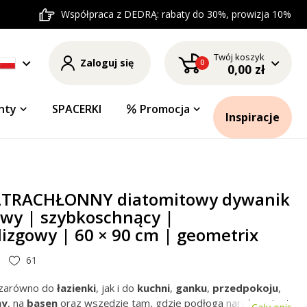
Współpraca z DEDRĄ: rabaty do 30%, prowizja 10%
Twój koszyk
Zaloguj się
0
0,00 zł
nty
SPACERKI
Promocja
Inspiracje
LTRACHŁONNY diatomitowy dywanik
owy | szybkoschnący |
izgowy | 60 × 90 cm | geometrix
61
zarówno do
łazienki
, jak i do
kuchni
,
ganku
,
przedpokoju
,
ny
, na
basen
oraz wszędzie tam, gdzie podłoga narażona jest