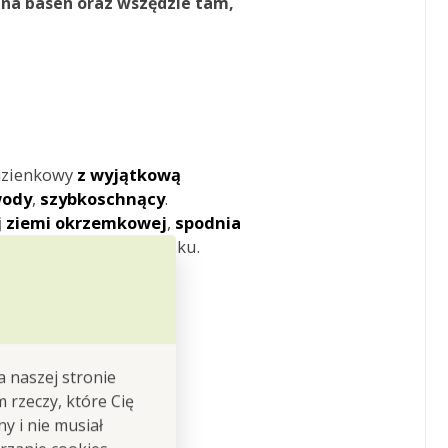
 na
basen
oraz wszędzie tam,
azienkowy
z wyjątkową
wody
,
szybkoschnący
.
j ziemi okrzemkowej
,
spodnia
a
z naturalnego kauczuku.
 (grubość ok. 3 mm).
a naszej stronie
m rzeczy, które Cię
y i nie musiał