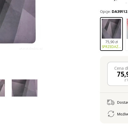
na
spore
iloś
Opcje:
DA39112
75,90 zł
SPRZEDAŻ ZAKOŃCZONA
Cena dl
75,
z 
Dost
Możliw