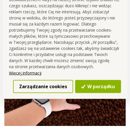
wykończeniem
, które zapewnia
bezpieczeństwo
na
czego szukasz, oszczędzając dużo kliknięć i nie widząc
śliskiej podłodze
.
reklam rzeczy, które Cię nie interesują. Abyś zobaczył
stronę w widoku, do którego jesteś przyzwyczajony i nie
Pranie na delikatnym programie lub ręczne w
maks.
musiał się za każdym razem logować. Dlatego
30°C
.
Materiał 100% mikrowłókno PES.
potrzebujemy Twojej zgody na przetwarzanie cookies-
małych plików, które są tymczasowo przechowywane
w Twojej przeglądarce. Naciskając przycisk „W porządku”,
zgadzasz się na ustawienie cookies tak, abyśmy świadczyli
Ci konkretne i przydatne usługi na podstawie Twoich
danych. W każdej chwili możesz zmienić swoją zgodę
na stronie przetwarzania danych osobowych.
Więcej informacji
Zarządzanie cookies
W porządku