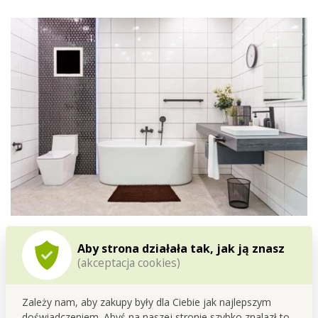
3D CORAL
dywanik łazienkowy
80 x 50 cm:
Aby strona działała tak, jak ją znasz
(akceptacja cookies)
z
delikatnego mikrowłókna
z tłoczonymi wypustkami
różnej wielkości, maks. wysokość włosia 3 cm
.
Zależy nam, aby zakupy były dla Ciebie jak najlepszym
Spodnia część
ze specjalnym antypoślizgowym
doświadczeniem. Abyś na naszej stronie szybko znalazł to,