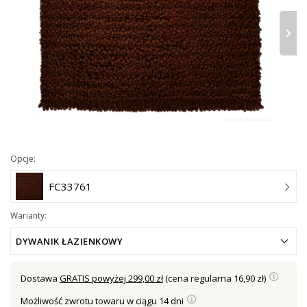
›
Opcje:
FC33761
Warianty:
DYWANIK ŁAZIENKOWY
Dostawa
GRATIS powyżej 299,00 zł
(cena regularna 16,90 zł)
Możliwość zwrotu towaru w ciągu 14 dni