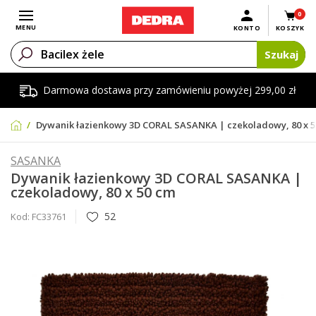
0
Otwórz menu
MENU
KONTO
KOSZYK
Szukaj
Darmowa dostawa przy zamówieniu powyżej 299,00 zł
Dywanik łazienkowy 3D CORAL SASANKA | czekoladowy, 80 x 
SASANKA
Dywanik łazienkowy 3D CORAL SASANKA |
czekoladowy, 80 x 50 cm
52
Kod:
FC33761