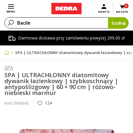
0
Otwórz menu
MENU
KONTO
KOSZYK
Szukaj
Darmowa dostawa przy zamówieniu powyżej 299,00 zł
SPA | ULTRACHŁONNY diatomitowy dywanik łazienkowy | szybk
SPA
SPA | ULTRACHŁONNY diatomitowy
dywanik łazienkowy | szybkoschnący |
antypoślizgowy | 60 × 90 cm | różowo-
niebieski marmur
124
Kod:
DA36502