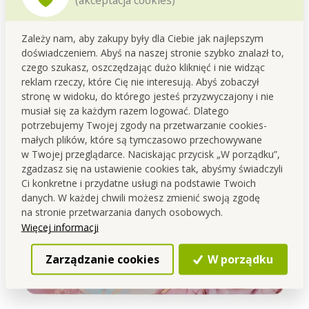
Antypoślizgowy i
wodoodporny
Zależy nam, aby zakupy były dla Ciebie jak najlepszym
- dzięki niemu nie poślizgniesz się wychodząc
doświadczeniem. Abyś na naszej stronie szybko znalazł to,
z wanny czy spod prysznica, a dodatkowo nie
czego szukasz, oszczędzając dużo kliknięć i nie widząc
pozostawisz mokrych śladów na płytkach.
reklam rzeczy, które Cię nie interesują. Abyś zobaczył
stronę w widoku, do którego jesteś przyzwyczajony i nie
musiał się za każdym razem logować. Dlatego
potrzebujemy Twojej zgody na przetwarzanie cookies-
małych plików, które są tymczasowo przechowywane
w Twojej przeglądarce. Naciskając przycisk „W porządku”,
zgadzasz się na ustawienie cookies tak, abyśmy świadczyli
Ci konkretne i przydatne usługi na podstawie Twoich
danych. W każdej chwili możesz zmienić swoją zgodę
na stronie przetwarzania danych osobowych.
Więcej informacji
Zarządzanie cookies
W porządku