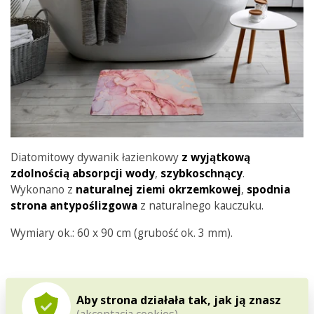
Diatomitowy dywanik łazienkowy
z wyjątkową
zdolnością absorpcji wody
,
szybkoschnący
.
Wykonano z
naturalnej ziemi okrzemkowej
,
spodnia
strona
antypoślizgowa
z naturalnego kauczuku.
Wymiary ok.: 60 x 90 cm (grubość ok. 3 mm).
Aby strona działała tak, jak ją znasz
(akceptacja cookies)