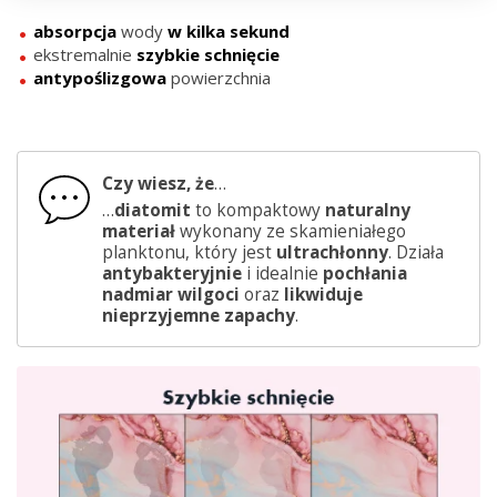
absorpcja
wody
w kilka sekund
ekstremalnie
szybkie
schnięcie
antypoślizgowa
powierzchnia
Czy wiesz, że
…
…
diatomit
to kompaktowy
naturalny
materiał
wykonany ze skamieniałego
planktonu, który jest
ultrachłonny
. Działa
antybakteryjnie
i idealnie
pochłania
nadmiar wilgoci
oraz
likwiduje
nieprzyjemne zapachy
.