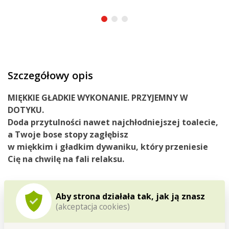
Szczegółowy opis
MIĘKKIE GŁADKIE WYKONANIE. PRZYJEMNY W
DOTYKU.
Doda przytulności nawet najchłodniejszej toalecie,
a Twoje bose stopy zagłębisz
w miękkim i gładkim dywaniku, który przeniesie
Cię na chwilę na fali relaksu.
Aby strona działała tak, jak ją znasz
3D CORAL dywanik WC 50 x 45 cm z wycięciem na stojącą
(akceptacja cookies)
muszlę klozetową.
Z delikatnego mikrowłókna z tłoczonymi wypustkami różnej