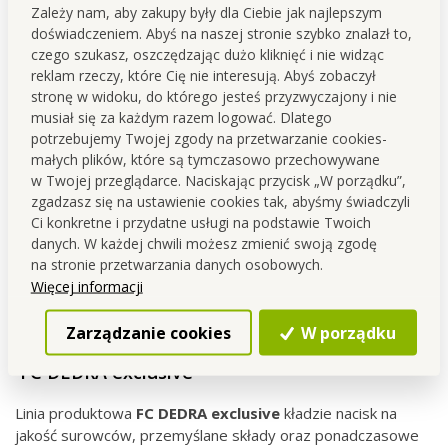
Zależy nam, aby zakupy były dla Ciebie jak najlepszym
wielkości, maks. wysokość włosia 3 cm.
doświadczeniem. Abyś na naszej stronie szybko znalazł to,
czego szukasz, oszczędzając dużo kliknięć i nie widząc
Spodnia część ze specjalnym antypoślizgowym
reklam rzeczy, które Cię nie interesują. Abyś zobaczył
wykończeniem, które zapewnia bezpieczeństwo
stronę w widoku, do którego jesteś przyzwyczajony i nie
na śliskiej podłodze. Pranie na delikatnym programie lub
musiał się za każdym razem logować. Dlatego
ręczne w maks. 30°C.
potrzebujemy Twojej zgody na przetwarzanie cookies-
małych plików, które są tymczasowo przechowywane
w Twojej przeglądarce. Naciskając przycisk „W porządku”,
zgadzasz się na ustawienie cookies tak, abyśmy świadczyli
Ci konkretne i przydatne usługi na podstawie Twoich
danych. W każdej chwili możesz zmienić swoją zgodę
na stronie przetwarzania danych osobowych.
Więcej informacji
Zarządzanie cookies
W porządku
FC DEDRA exclusive
Linia produktowa
FC DEDRA exclusive
kładzie nacisk na
jakość surowców, przemyślane składy oraz ponadczasowe