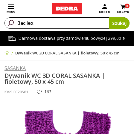
0
Otwórz menu
MENU
KONTO
KOSZYK
Szukaj
Darmowa dostawa przy zamówieniu powyżej 299,00 zł
Dywanik WC 3D CORAL SASANKA | fioletowy, 50 x 45 cm
SASANKA
Dywanik WC 3D CORAL SASANKA |
fioletowy, 50 x 45 cm
163
Kod:
FC20561