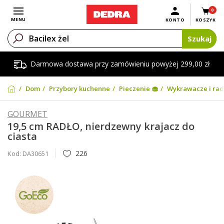
0
Otwórz menu
MENU
KONTO
KOSZYK
Szukaj
Darmowa dostawa przy zamówieniu powyżej 299,00 zł
Dom
Przybory kuchenne
Pieczenie 🧁
Wykrawacze i rad
GOURMET
19,5 cm RADŁO, nierdzewny krajacz do
ciasta
226
Kod:
DA30651