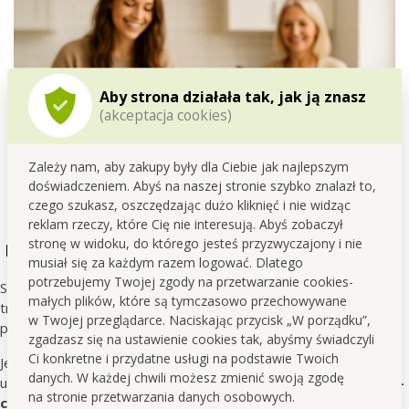
Aby strona działała tak, jak ją znasz
(akceptacja cookies)
Zależy nam, aby zakupy były dla Ciebie jak najlepszym
doświadczeniem. Abyś na naszej stronie szybko znalazł to,
czego szukasz, oszczędzając dużo kliknięć i nie widząc
reklam rzeczy, które Cię nie interesują. Abyś zobaczył
stronę w widoku, do którego jesteś przyzwyczajony i nie
Nierdzewka na długie lata
musiał się za każdym razem logować. Dlatego
potrzebujemy Twojej zgody na przetwarzanie cookies-
Stal nierdzewna należy do materiałów o wyjątkowo długiej
małych plików, które są tymczasowo przechowywane
trwałości i naturalnie wpisuje się w zrównoważone podejście do
w Twojej przeglądarce. Naciskając przycisk „W porządku”,
produktów.
zgadzasz się na ustawienie cookies tak, abyśmy świadczyli
Ci konkretne i przydatne usługi na podstawie Twoich
Jest
niezwykle
wytrzymała
, odpowiednia do codziennego
danych. W każdej chwili możesz zmienić swoją zgodę
użytkowania, a przy właściwej pielęgnacji służy przez
wiele lat –
na stronie przetwarzania danych osobowych.
często nawet przez pokolenia
. Gdy zdecydujesz się