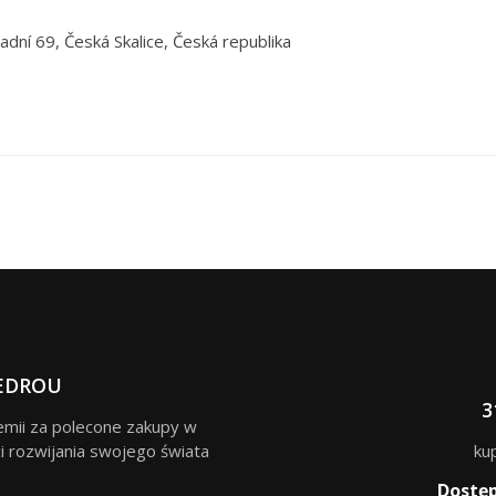
adní 69, Česká Skalice, Česká republika
EDROU
3
remii za polecone zakupy w
i rozwijania swojego świata
ku
Dostę