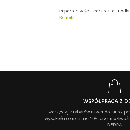
Importer: Vaše Dedra s. r. o., Podhr
Kontakt
WSPÓŁPRACA Z D
Skorzystaj z rabatów nawet do
30 %
, p
wysokości co najmniej 10% oraz możliwośc
DEDRA.