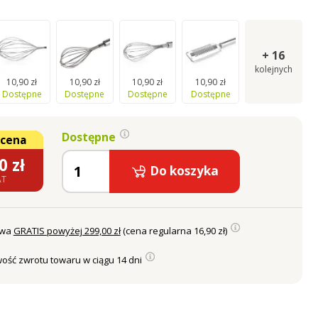
+
16
kolejnych
10,90 zł
10,90 zł
10,90 zł
10,90 zł
Dostępne
Dostępne
Dostępne
Dostępne
Dostępne
 cena
0
zł
Do koszyka
AT
awa
GRATIS powyżej 299,00 zł
(cena regularna 16,90 zł)
ość zwrotu towaru w ciągu 14 dni