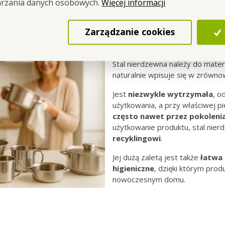
Więcej informacji
arzania danych osobowych.
Zarządzanie cookies
Nierdzewka na długi
Stal nierdzewna należy do materi
naturalnie wpisuje się w zrówn
Jest
niezwykle
wytrzymała
, o
użytkowania, a przy właściwej pi
często nawet przez pokoleni
użytkowanie produktu, stal nie
recyklingowi
.
Jej dużą zaletą jest także
łatwa 
higieniczne
, dzięki którym pro
nowoczesnym domu.