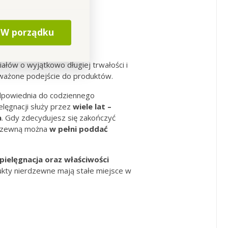
W porządku
e lata
ałów o wyjątkowo długiej trwałości i
oważone podejście do produktów.
dpowiednia do codziennego
elęgnacji służy przez
wiele lat –
a
. Gdy zdecydujesz się zakończyć
rdzewną można
w pełni poddać
pielęgnacja oraz właściwości
dukty nierdzewne mają stałe miejsce w