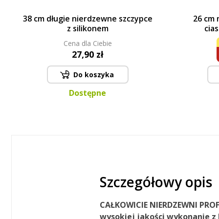
38 cm długie nierdzewne szczypce
26 cm 
z silikonem
cia
Cena dla Ciebie
27,90 zł
Do koszyka
Dostępne
Szczegółowy opis
CAŁKOWICIE NIERDZEWNI
PROF
wysokiej jakości wykonanie
z 