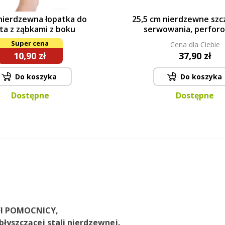
nierdzewna łopatka do
25,5 cm nierdzewne szc
sta z ząbkami z boku
serwowania, perfor
Super cena
Cena dla Ciebie
10,90 zł
37,90 zł
Do koszyka
Do koszyka
Dostępne
Dostępne
I
POMOCNICY
,
błyszczącej stali
nierdzewnej.