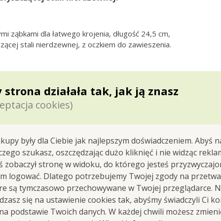
i ząbkami dla łatwego krojenia, długość 24,5 cm,
zącej stali nierdzewnej, z oczkiem do zawieszenia.
 strona działała tak, jak ją znasz
eptacja cookies)
Wykorzystasz ją do obraca
jedzenia
.
kupy były dla Ciebie jak najlepszym doświadczeniem. Abyś n
 czego szukasz, oszczędzając dużo kliknięć i nie widząc rekla
yś zobaczył stronę w widoku, do którego jesteś przyzwyczajon
em logować. Dlatego potrzebujemy Twojej zgody na przetwa
óre są tymczasowo przechowywane w Twojej przeglądarce. Na
zasz się na ustawienie cookies tak, abyśmy świadczyli Ci k
 na podstawie Twoich danych. W każdej chwili możesz zmien