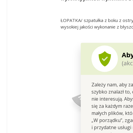
ŁOPATKA/ szpatułka z boku z ostrym
wysokiej jakości wykonanie z błyszc
Aby
(akc
Zależy nam, aby za
szybko znalazł to,
nie interesują. Ab
się za każdym raz
małych plików, kt
„W porządku”, zgad
i przydatne usługi