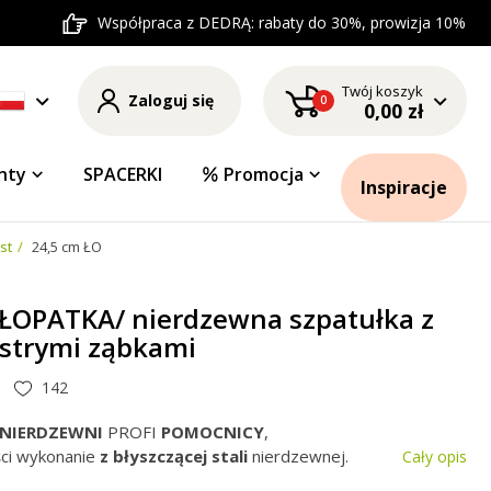
Współpraca z DEDRĄ: rabaty do 30%, prowizja 10%
Twój koszyk
Zaloguj się
0
0,00 zł
nty
SPACERKI
Promocja
Inspiracje
st
24,5 cm ŁOPATKA/ nierdzewna szpatułka z boku z ostrymi ząbkami
 ŁOPATKA/ nierdzewna szpatułka z
ostrymi ząbkami
142
 NIERDZEWNI
PROFI
POMOCNICY
,
ści wykonanie
z błyszczącej stali
nierdzewnej.
Cały opis