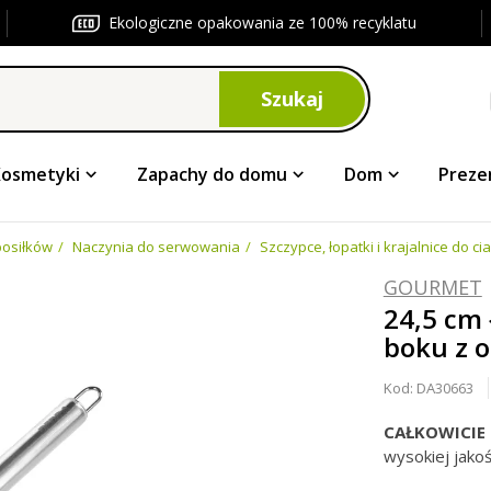
Ekologiczne opakowania ze 100% recyklatu
Szukaj
Kosmetyki
Zapachy do domu
Dom
Preze
osiłków
Naczynia do serwowania
Szczypce, łopatki i krajalnice do cia
GOURMET
24,5 cm
boku z 
Kod:
DA30663
CAŁKOWICIE
wysokiej jako