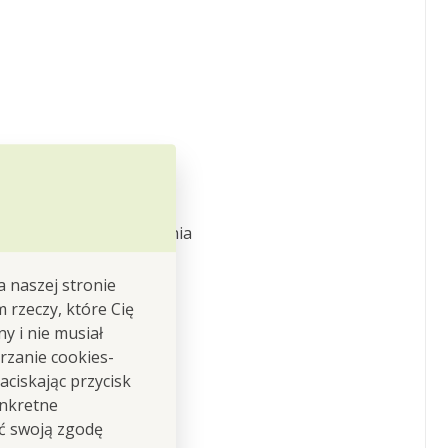
nia, krojenia i nabierania
a naszej stronie
m rzeczy, które Cię
y i nie musiał
rzanie cookies-
ciskając przycisk
onkretne
ić swoją zgodę