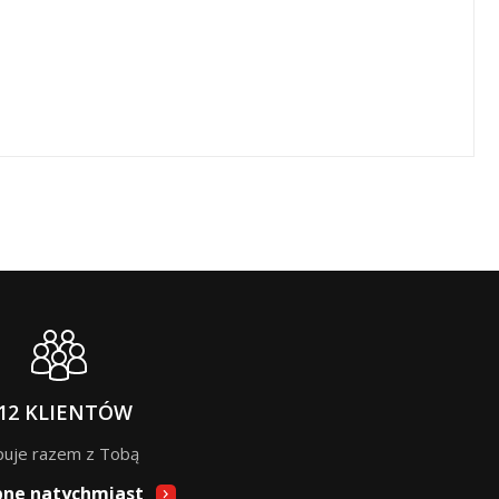
12 KLIENTÓW
puje razem z Tobą
pne natychmiast