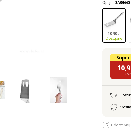
Opcje:
DA30663
10,90 zł
Dostępne
Super
10,9
z V
Dost
Możliw
Udostępnij