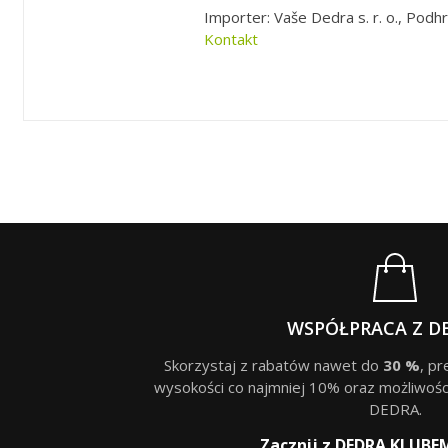
Importer: Vaše Dedra s. r. o., Podhr
Kontakt
WSPÓŁPRACA Z D
Skorzystaj z rabatów nawet do
30 %
, p
wysokości co najmniej 10% oraz możliwośc
DEDRA.
Zacznij z DEDRA KLUBE