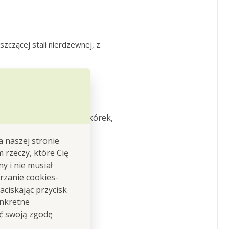
zczącej stali nierdzewnej, z
o obierania cienkich skórek,
kwiń
a naszej stronie
m rzeczy, które Cię
y i nie musiał
rzanie cookies-
ciskając przycisk
onkretne
ić swoją zgodę