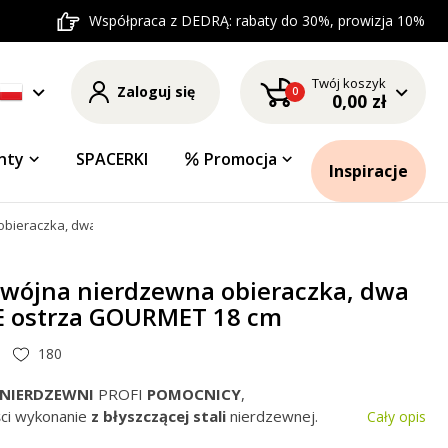
Współpraca z DEDRĄ: rabaty do 30%, prowizja 10%
Twój koszyk
Zaloguj się
0
0,00 zł
nty
SPACERKI
Promocja
Inspiracje
obieraczka, dwa PIŁKOWE ostrza GOURMET 18 cm
wójna nierdzewna obieraczka, dwa
 ostrza GOURMET 18 cm
180
 NIERDZEWNI
PROFI
POMOCNICY
,
ści wykonanie
z błyszczącej stali
nierdzewnej.
Cały opis