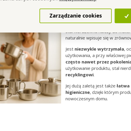
Zarządzanie cookies
Nierdzewka na długi
Stal nierdzewna należy do materi
naturalnie wpisuje się w zrówn
Jest
niezwykle
wytrzymała
, o
użytkowania, a przy właściwej pi
często nawet przez pokoleni
użytkowanie produktu, stal nie
recyklingowi
.
Jej dużą zaletą jest także
łatwa 
higieniczne
, dzięki którym pro
nowoczesnym domu.