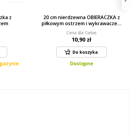
zka z
20 cm nierdzewna OBIERACZKA z
zem
piłkowym ostrzem i wykrawaczem
na końcu
Cena dla Ciebie
10,90 zł
Do koszyka
agazynie
Dostępne