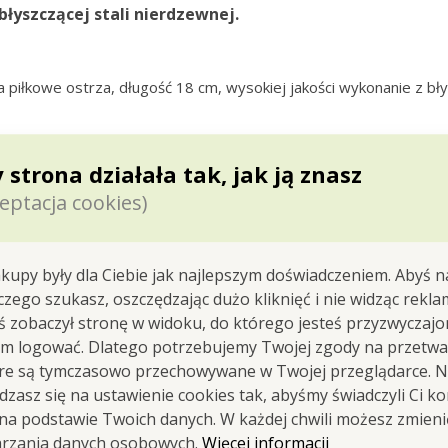
błyszczącej stali
nierdzewnej.
łkowe ostrza, długość 18 cm, wysokiej jakości wykonanie z błys
 strona działała tak, jak ją znasz
eptacja cookies)
OSTRZE PIŁKOWE idealne d
np. pomidorów lub brzos
kupy były dla Ciebie jak najlepszym doświadczeniem. Abyś n
 czego szukasz, oszczędzając dużo kliknięć i nie widząc rekla
yś zobaczył stronę w widoku, do którego jesteś przyzwyczajon
em logować. Dlatego potrzebujemy Twojej zgody na przetwa
óre są tymczasowo przechowywane w Twojej przeglądarce. Na
zasz się na ustawienie cookies tak, abyśmy świadczyli Ci k
 na podstawie Twoich danych. W każdej chwili możesz zmien
Więcej informacji
arzania danych osobowych.