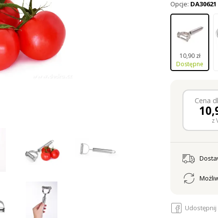
Opcje:
DA30621
10,90 zł
Dostępne
Cena dl
10,
z 
Dost
Możliw
Udostępnij