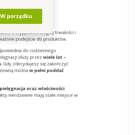
W porządku
e lata
ałów o wyjątkowo długiej trwałości i
oważone podejście do produktów.
dpowiednia do codziennego
elęgnacji służy przez
wiele lat –
a
. Gdy zdecydujesz się zakończyć
rdzewną można
w pełni poddać
pielęgnacja oraz właściwości
dukty nierdzewne mają stałe miejsce w