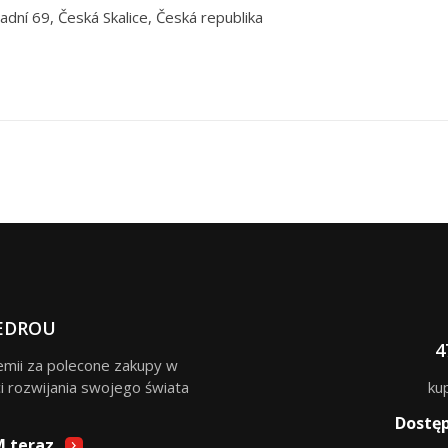
adní 69, Česká Skalice, Česká republika
EDROU
4
remii za polecone zakupy w
i rozwijania swojego świata
ku
Dostę
M teraz