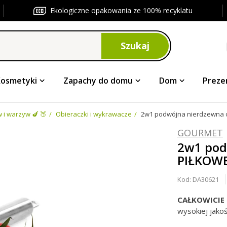
Ekologiczne opakowania ze 100% recyklatu
Szukaj
Kosmetyki
Zapachy do domu
Dom
Preze
i warzyw 🍆 🍑
Obieraczki i wykrawacze
2w1 podwójna nierdzewna 
GOURMET
2w1 pod
PIŁKOWE
Kod:
DA30621
CAŁKOWICIE
wysokiej jako