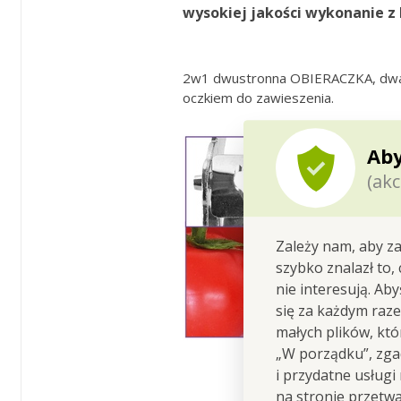
wysokiej jakości wykonanie
z 
2w1 dwustronna OBIERACZKA, dwa pi
oczkiem do zawieszenia.
Aby
(akc
Zależy nam, aby za
szybko znalazł to,
nie interesują. Ab
się za każdym raz
małych plików, kt
„W porządku”, zgad
i przydatne usługi
na stronie przetw