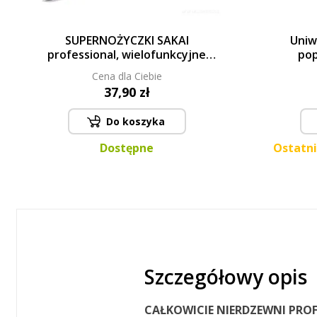
SUPERNOŻYCZKI SAKAI
Uniw
professional, wielofunkcyjne
po
nożyczki z wysokiej jakości stali
Cena dla Ciebie
nierdzewnej
37,90 zł
Do koszyka
Dostępne
Ostatni
Szczegółowy opis
CAŁKOWICIE NIERDZEWNI
PROF