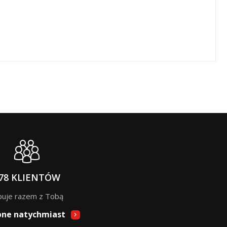
78 KLIENTÓW
puje razem z Tobą
pne natychmiast