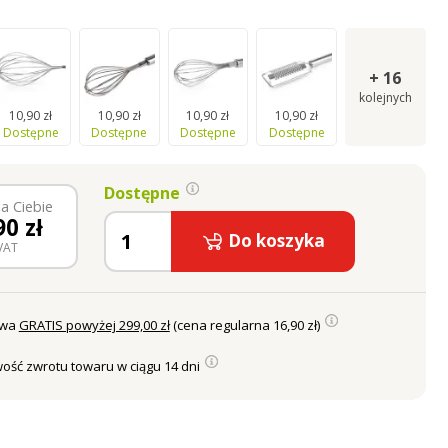
+
16
kolejnych
10,90 zł
10,90 zł
10,90 zł
10,90 zł
Dostępne
Dostępne
Dostępne
Dostępne
Dostępne
a Ciebie
90
zł
Do koszyka
VAT
awa
GRATIS powyżej 299,00 zł
(cena regularna 16,90 zł)
ość zwrotu towaru w ciągu 14 dni