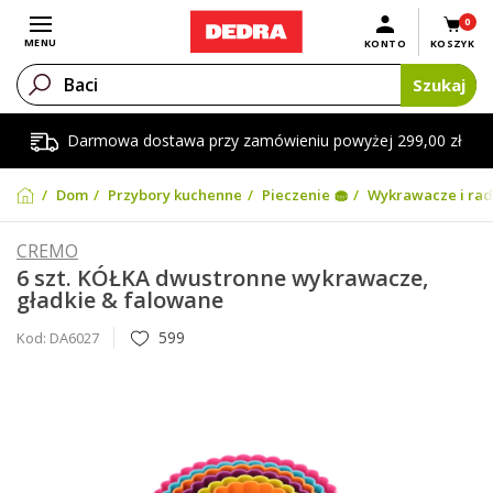
0
Otwórz menu
MENU
KONTO
KOSZYK
Szukaj
Darmowa dostawa przy zamówieniu powyżej 299,00 zł
Dom
Przybory kuchenne
Pieczenie 🧁
Wykrawacze i rad
CREMO
6 szt. KÓŁKA dwustronne wykrawacze,
gładkie & falowane
599
Kod:
DA6027