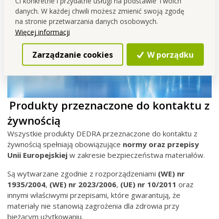
Ci konkretne i przydatne usługi na podstawie Twoich
danych. W każdej chwili możesz zmienić swoją zgodę
na stronie przetwarzania danych osobowych.
Więcej informacji
Zarządzanie cookies
W porządku
Produkty przeznaczone do kontaktu z
żywnością
Wszystkie produkty DEDRA przeznaczone do kontaktu z
żywnością spełniają obowiązujące
normy oraz przepisy
Unii Europejskiej
w zakresie bezpieczeństwa materiałów.
Są wytwarzane zgodnie z rozporządzeniami
(WE) nr
1935/2004
,
(WE) nr
2023/2006
,
(UE) nr 10/2011
oraz
innymi właściwymi przepisami, które gwarantują, że
materiały nie stanowią zagrożenia dla zdrowia przy
bieżącym użytkowaniu.