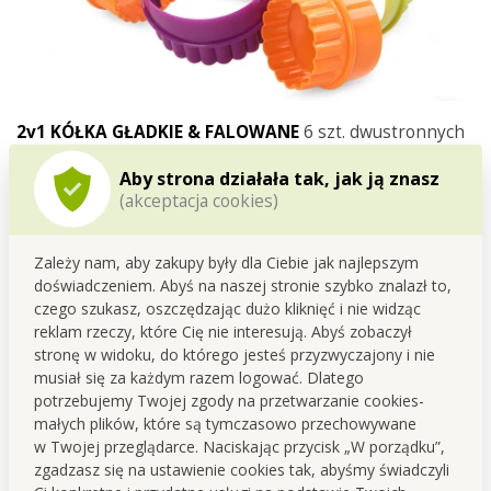
2v1 KÓŁKA GŁADKIE & FALOWANE
6 szt. dwustronnych
wysokich wykrawaczy.
Aby strona działała tak, jak ją znasz
(akceptacja cookies)
Średnica wykrawaczy ok. 5 - 10 cm, wysokość 4 cm,
materiał: utwardzony plastik, mix kolorów*.
Zależy nam, aby zakupy były dla Ciebie jak najlepszym
* Kombinacja kolorów każdego zestawu jest losowa. Nie
doświadczeniem. Abyś na naszej stronie szybko znalazł to,
musi zgadzać się ze zdjęciem.
czego szukasz, oszczędzając dużo kliknięć i nie widząc
reklam rzeczy, które Cię nie interesują. Abyś zobaczył
stronę w widoku, do którego jesteś przyzwyczajony i nie
musiał się za każdym razem logować. Dlatego
potrzebujemy Twojej zgody na przetwarzanie cookies-
małych plików, które są tymczasowo przechowywane
w Twojej przeglądarce. Naciskając przycisk „W porządku”,
zgadzasz się na ustawienie cookies tak, abyśmy świadczyli