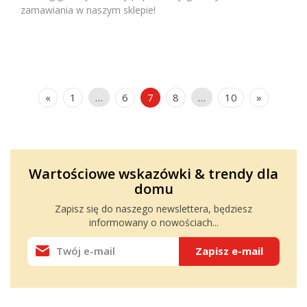
zamawiania w naszym sklepie!
«
1
…
6
7
8
…
10
»
Wartościowe wskazówki & trendy dla
domu
Zapisz się do naszego
newslettera
, będziesz
informowany o nowościach...
Zapisz e-mail