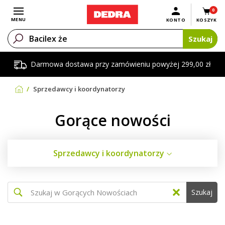
0
Otwórz menu
MENU
KONTO
KOSZYK
Szukaj
Darmowa dostawa przy zamówieniu powyżej 299,00 zł
Sprzedawcy i koordynatorzy
Gorące nowości
Sprzedawcy i koordynatorzy
Szukaj