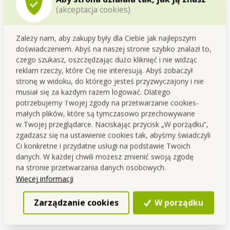
(akceptacja cookies)
Zależy nam, aby zakupy były dla Ciebie jak najlepszym
doświadczeniem. Abyś na naszej stronie szybko znalazł to,
czego szukasz, oszczędzając dużo kliknięć i nie widząc
reklam rzeczy, które Cię nie interesują. Abyś zobaczył
stronę w widoku, do którego jesteś przyzwyczajony i nie
musiał się za każdym razem logować. Dlatego
potrzebujemy Twojej zgody na przetwarzanie cookies-
małych plików, które są tymczasowo przechowywane
Radosna nowość: teraz wystarczy tylko 1
w Twojej przeglądarce. Naciskając przycisk „W porządku”,
zamówienie, by przypisać prowizję!
zgadzasz się na ustawienie cookies tak, abyśmy świadczyli
Ci konkretne i przydatne usługi na podstawie Twoich
Sprzedawcy i koordynatorzy
danych. W każdej chwili możesz zmienić swoją zgodę
03.12.2018
1
na stronie przetwarzania danych osobowych.
Ogłaszamy radosną i trwałą nowość. Prawo do prowizji
Więcej informacji
powstaje po wysłaniu jednego zamówienia w miesiącu,
niezależnie od jego wysokości.
Zarządzanie cookies
W porządku