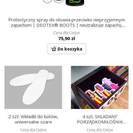
Probiotyczny spray do obuwia przeciwko nieprzyjemnym
zapachom | DEOTEX® BOOTS | neutralizuje zapachy,
chroni & odświeża | 500 ml
Cena dla Ciebie
75,90 zł
Do koszyka
2 szt. Wkładki do butów,
4 szt. SKŁADANY
uniwersalne szare
PORZĄDKOMIŁOŚNIK
organizer do szufad, z
Cena dla Ciebie
Cena dla Ciebie
elastycznego plastiku