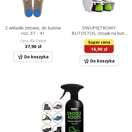
2 wkładki żelowe, do butów
DWUPIĘTROWY
roz. 37 - 41
BUTOSTOS, stojak na buty
z wysokiej jakości
Cena dla Ciebie
Super cena
odpornego plastiku
37,90 zł
16,90 zł
Do koszyka
Do koszyka