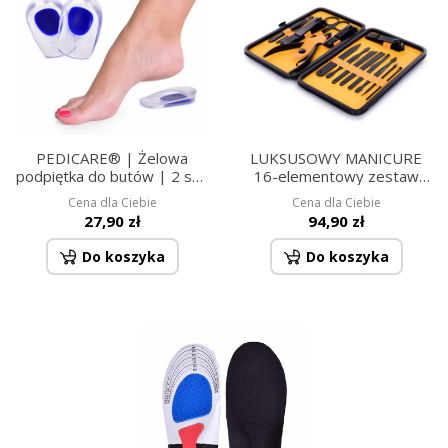
PEDICARE® | Żelowa
LUKSUSOWY MANICURE
podpiętka do butów | 2 szt.
16-elementowy zestaw
| dla ulgi pięt i amortyzacji
żółty
Cena dla Ciebie
Cena dla Ciebie
wstrząsów | przezroczysta
27,90 zł
94,90 zł
Do koszyka
Do koszyka