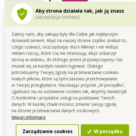
Aby strona działała tak, jak ją znasz
6 szt. Żelowe wkładki do butów dla komfortowego
(akceptacja cookies)
chodzenia
Cena dla Ciebie
14,90 zł
Zależy nam, aby zakupy były dla Ciebie jak najlepszym
doświadczeniem. Abyś na naszej stronie szybko znalazł to,
czego szukasz, oszczędzając dużo kliknięć i nie widząc
reklam rzeczy, które Cię nie interesują. Abyś zobaczył
stronę w widoku, do którego jesteś przyzwyczajony i nie
musiał się za każdym razem logować. Dlatego
potrzebujemy Twojej zgody na przetwarzanie cookies-
małych plików, które są tymczasowo przechowywane
w Twojej przeglądarce. Naciskając przycisk „W porządku”,
zgadzasz się na ustawienie cookies tak, abyśmy świadczyli
Ci konkretne i przydatne usługi na podstawie Twoich
danych. W każdej chwili możesz zmienić swoją zgodę
na stronie przetwarzania danych osobowych.
ŁYŻKA DO ZAKŁADANIA
BOOTS | Pochłaniacz
Więcej informacji
BUTÓW czarna
zapachów i wilgoci z obuwia
| 6 szt. (3 pary)
Cena dla Ciebie
Cena dla Ciebie
Zarządzanie cookies
W porządku
3,49 zł
27,90 zł