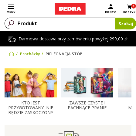
0
Otwórz menu
MENU
KONTO
KOSZYK
Szukaj
Darmowa dostawa przy zamówieniu powyżej 299,00 zł
Procházky
PIELĘGNACJA STÓP
KTO JEST
ZAWSZE CZYSTE I
Z
PRZYGOTOWANY, NIE
PACHNĄCE PRANIE
MĘ
BĘDZIE ZASKOCZONY