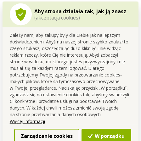
Aby strona działała tak, jak ją znasz
(akceptacja cookies)
LUKSUSOWY MANICURE, 16-częściowy żółty zestaw
z czarnej stali szczotkowanej, w zamykanym skórzanym etui
z tłoczonym logo FC.
Zależy nam, aby zakupy były dla Ciebie jak najlepszym
Wymiary: 9,5 x 5 x 15,5 cm.
doświadczeniem. Abyś na naszej stronie szybko znalazł to,
czego szukasz, oszczędzając dużo kliknięć i nie widząc
SKŁAD ZESTAWU:
reklam rzeczy, które Cię nie interesują. Abyś zobaczył
pęseta, nożyczki, 2x obcinacz do paznokci, 2x cążki do
stronę w widoku, do którego jesteś przyzwyczajony i nie
paznokci lub skórek, pilnik do paznokci,
musiał się za każdym razem logować. Dlatego
radełko do skórek, 2x dwustronny przyrząd (kopytko) do
potrzebujemy Twojej zgody na przetwarzanie cookies-
usuwania skórek, skrobaczka (czyścik uszu),
małych plików, które są tymczasowo przechowywane
Pryszczex 2w1- przyrząd do trądziku i zaskórników, 3x
w Twojej przeglądarce. Naciskając przycisk „W porządku”,
skalpel do pedicure, zamykane etui.
zgadzasz się na ustawienie cookies tak, abyśmy świadczyli
Ci konkretne i przydatne usługi na podstawie Twoich
danych. W każdej chwili możesz zmienić swoją zgodę
na stronie przetwarzania danych osobowych.
Więcej informacji
Zarządzanie cookies
W porządku