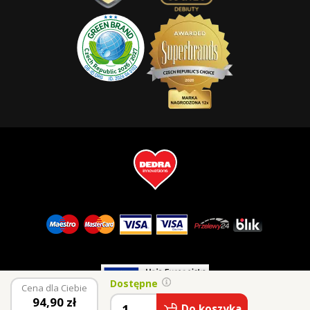
Dostępne
Cena dla Ciebie
94,90
zł
© 2026 Vaše Dedra, s.r.o.
Do koszyka