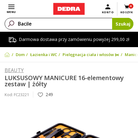
0
Otwórz menu
MENU
KONTO
KOSZYK
Szukaj
Darmowa dostawa przy zamówieniu powyżej 299,00 zł
Dom
Łazienka i WC
Pielęgnacja ciała i włosów ✂️
Manicu
BEAUTY
LUKSUSOWY MANICURE 16-elementowy
zestaw | żółty
249
Kod:
FC23221