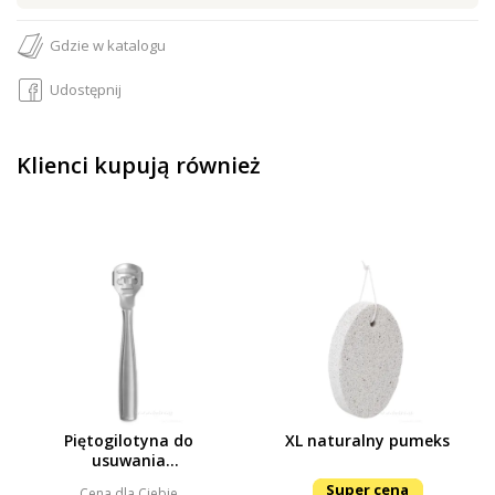
Gdzie w katalogu
Udostępnij
Klienci kupują również
Piętogilotyna do
XL naturalny pumeks
usuwania
zrogowaciałego
Super cena
Cena dla Ciebie