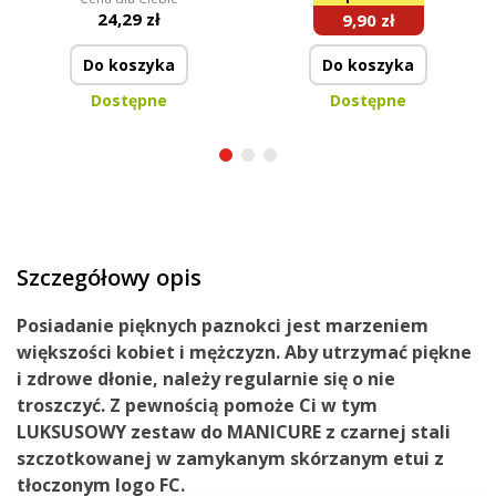
naskórka
24,29 zł
9,90 zł
Do koszyka
Do koszyka
Dostępne
Dostępne
Szczegółowy opis
Posiadanie pięknych paznokci jest marzeniem
większości kobiet i mężczyzn.
Aby utrzymać piękne
i zdrowe dłonie, należy regularnie się o nie
troszczyć. Z pewnością pomoże Ci w tym
LUKSUSOWY zestaw do MANICURE z czarnej stali
szczotkowanej w zamykanym skórzanym etui z
tłoczonym logo FC.