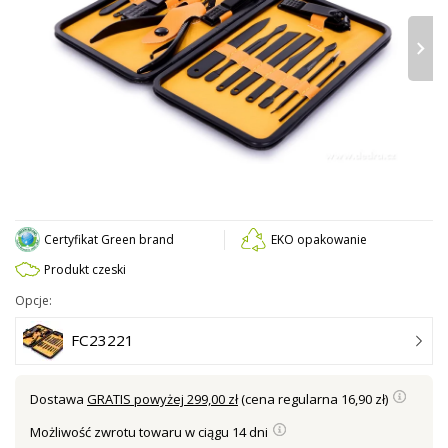
›
Certyfikat Green brand
EKO opakowanie
Produkt czeski
Opcje:
FC23221
Dostawa
GRATIS powyżej 299,00 zł
(cena regularna 16,90 zł)
Możliwość zwrotu towaru w ciągu 14 dni