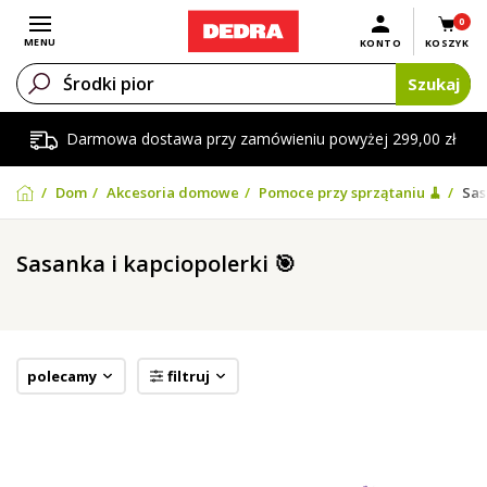
0
Otwórz menu
MENU
KONTO
KOSZYK
Szukaj
Darmowa dostawa przy zamówieniu powyżej 299,00 zł
Dom
Akcesoria domowe
Pomoce przy sprzątaniu 🧹
Sas
Sasanka i kapciopolerki 🎯
polecamy
filtruj