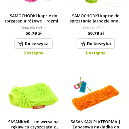
SAMOCHODKI kapcie do
SAMOCHODKI kapcie do
sprzątania różowe | rozmiar
sprzątania jasnozielone |
36–40, długość 25 cm
rozmiar 41–45, długość 28
Cena dla Ciebie
Cena dla Ciebie
cm
50,79 zł
50,79 zł
Do koszyka
Do koszyka
Dostępne
Dostępne
SASANKA® | uniwersalna
SASANKA® PLATFORMA |
rękawica czyszcząca z
Zapasowa nakładka do