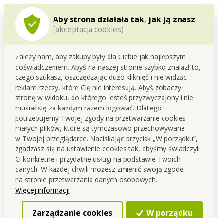
Aby strona działała tak, jak ją znasz
(akceptacja cookies)
Zależy nam, aby zakupy były dla Ciebie jak najlepszym
doświadczeniem. Abyś na naszej stronie szybko znalazł to,
czego szukasz, oszczędzając dużo kliknięć i nie widząc
reklam rzeczy, które Cię nie interesują. Abyś zobaczył
Zapasowa nakładka do
SILI SASANKA® | silikonowe
stronę w widoku, do którego jesteś przyzwyczajony i nie
mopa obrotowego okrągła
rękawice z wypustkami | do
musiał się za każdym razem logować. Dlatego
mycia & prania oraz sierści
ZNIŻKA 10 zł
Cena dla Ciebie
na tapicerce
potrzebujemy Twojej zgody na przetwarzanie cookies-
27,90 zł
46,90 zł
małych plików, które są tymczasowo przechowywane
w Twojej przeglądarce. Naciskając przycisk „W porządku”,
Do koszyka
Do koszyka
zgadzasz się na ustawienie cookies tak, abyśmy świadczyli
Ci konkretne i przydatne usługi na podstawie Twoich
Dostępne
Dostępne
danych. W każdej chwili możesz zmienić swoją zgodę
na stronie przetwarzania danych osobowych.
Więcej informacji
Zarządzanie cookies
W porządku