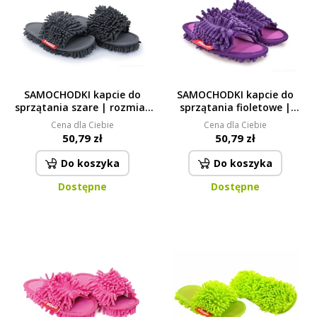
SAMOCHODKI kapcie do
SAMOCHODKI kapcie do
sprzątania szare | rozmiar
sprzątania fioletowe |
41–45, długość 28 cm
rozmiar 36–40, długość 25
Cena dla Ciebie
Cena dla Ciebie
cm
50,79 zł
50,79 zł
Do koszyka
Do koszyka
Dostępne
Dostępne