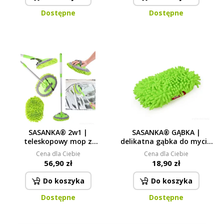
Dostępne
Dostępne
SASANKA® 2w1 |
SASANKA® GĄBKA |
teleskopowy mop z
delikatna gąbka do mycia
regulowanym kątem
auta & domu | 24 × 15 cm
Cena dla Ciebie
Cena dla Ciebie
nachylenia | 55 do 106 cm
56,90 zł
18,90 zł
Do koszyka
Do koszyka
Dostępne
Dostępne