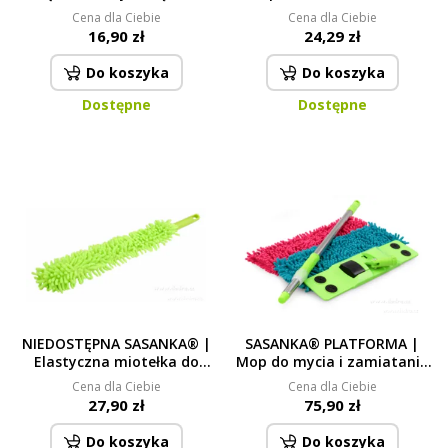
szorstką i miękką stroną |
mopa
Cena dla Ciebie
Cena dla Ciebie
23 × 20 cm
16,90 zł
24,29 zł
Do koszyka
Do koszyka
Dostępne
Dostępne
NIEDOSTĘPNA SASANKA® |
SASANKA® PLATFORMA |
Elastyczna miotełka do
Mop do mycia i zamiatania
kurzu do trudno dostępnych
gładkich powierzchni + 2
Cena dla Ciebie
Cena dla Ciebie
miejsc i grzejników 60 cm
nakładki
27,90 zł
75,90 zł
Do koszyka
Do koszyka