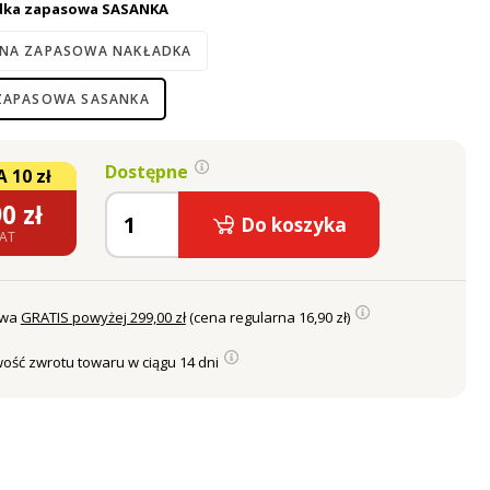
dka zapasowa SASANKA
NA ZAPASOWA NAKŁADKA
ZAPASOWA SASANKA
Dostępne
 10 zł
90
zł
Do koszyka
VAT
awa
GRATIS powyżej 299,00 zł
(cena regularna 16,90 zł)
ość zwrotu towaru w ciągu 14 dni