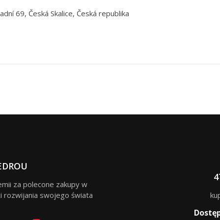
adní 69, Česká Skalice, Česká republika
EDROU
4
remii za polecone zakupy w
i rozwijania swojego świata
ku
Dostę