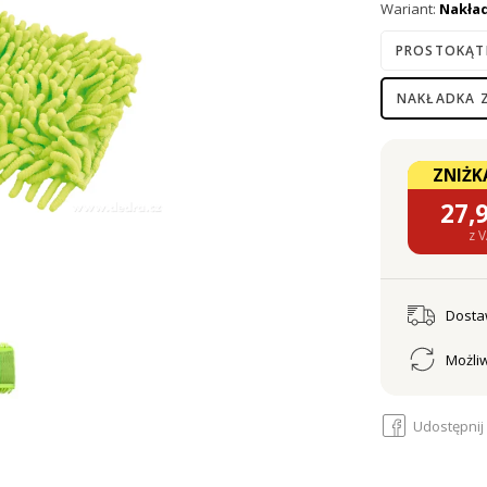
Wariant:
Nakła
PROSTOKĄT
NAKŁADKA 
ZNIŻKA
27,
z 
Dost
Możliw
Udostępnij