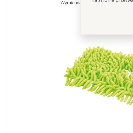
na stronie przetw
Wymienna ściereczka do mopa, ziel