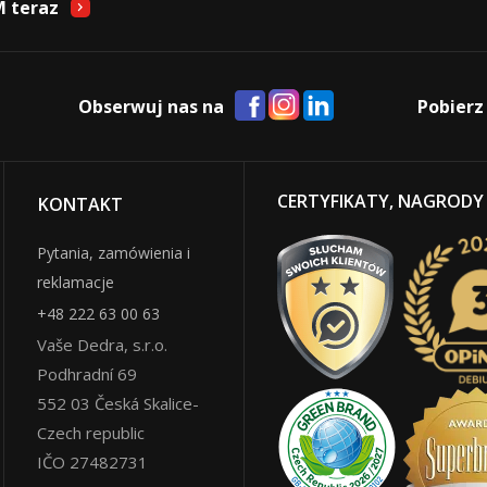
M teraz
Obserwuj nas na
Pobierz
CERTYFIKATY, NAGRODY
KONTAKT
Pytania, zamówienia i
reklamacje
+48 222 63 00 63
Vaše Dedra, s.r.o.
Podhradní 69
552 03
Česká Skalice
-
Czech republic
IČO 27482731