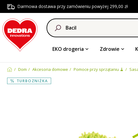
Darmowa dostawa przy zamówieniu powyżej 299,00 zł
EKO drogeria
Zdrowie
Dom
Akcesoria domowe
Pomoce przy sprzątaniu 🧹
Sasa
TURBOZNIŻKA