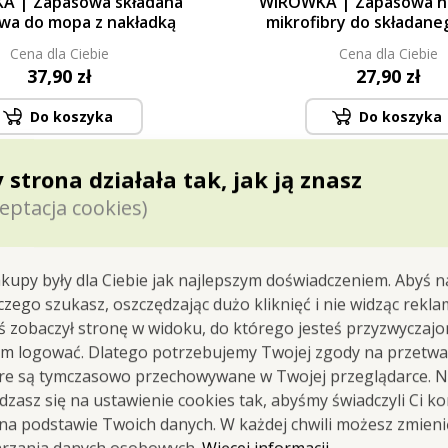
A | Zapasowa składana
WIRÓWKA | Zapasowa na
wa do mopa z nakładką
mikrofibry do składan
Cena dla Ciebie
Cena dla Ciebie
37,90 zł
27,90 zł
Do koszyka
Do koszyka
Dostępne
Dostępne
 strona działała tak, jak ją znasz
eptacja cookies)
kupy były dla Ciebie jak najlepszym doświadczeniem. Abyś n
 czego szukasz, oszczędzając dużo kliknięć i nie widząc rekla
yś zobaczył stronę w widoku, do którego jesteś przyzwyczajon
em logować. Dlatego potrzebujemy Twojej zgody na przetwa
óre są tymczasowo przechowywane w Twojej przeglądarce. Na
 zielona z materiału SASANKA® do mopa. Wymiary: 34 
zasz się na ustawienie cookies tak, abyśmy świadczyli Ci k
 na podstawie Twoich danych. W każdej chwili możesz zmien