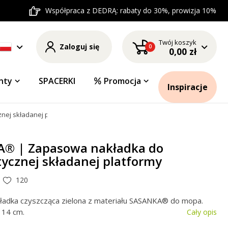
Współpraca z DEDRĄ: rabaty do 30%, prowizja 10%
Twój koszyk
Zaloguj się
0
0,00 zł
nty
SPACERKI
Promocja
Inspiracje
ej składanej platformy
® | Zapasowa nakładka do
ycznej składanej platformy
120
adka czyszcząca zielona z materiału SASANKA® do mopa.
 14 cm.
Cały opis