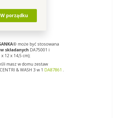
W porządku
ASANKA®
może być stosowana
w składanych
DA75001 i
x 12 x 14,5 cm);
 jeśli masz w domu zestaw
 CENTRI & WASH 3 w 1
DA87861
.