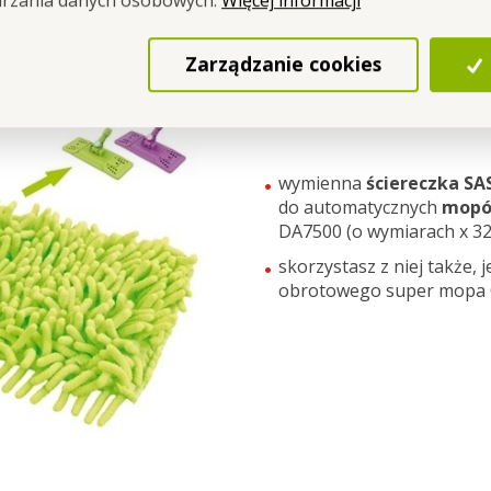
Więcej informacji
arzania danych osobowych.
ona (wymiary: 34 x 14 cm) z materiału SASANKA® .
Zarządzanie cookies
wymienna
ściereczka S
do automatycznych
mopó
DA7500 (o wymiarach x 32 
skorzystasz z niej także,
obrotowego super mopa