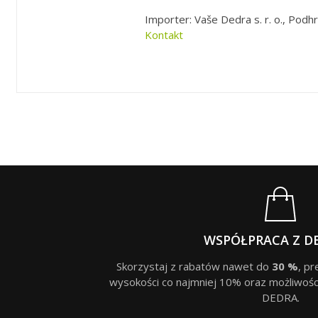
Importer: Vaše Dedra s. r. o., Podhr
Kontakt
WSPÓŁPRACA Z D
Skorzystaj z rabatów nawet do
30 %
, p
wysokości co najmniej 10% oraz możliwośc
DEDRA.