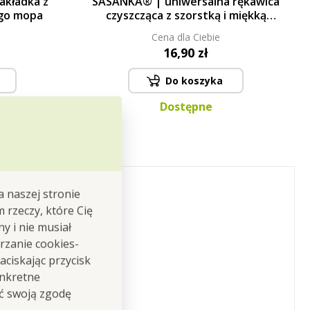
kładka z
SASANKA® | uniwersalna rękawica
ego mopa
czyszcząca z szorstką i miękką
stroną | 23 × 20 cm
Cena dla Ciebie
16,90 zł
Do koszyka
Dostępne
a naszej stronie
m rzeczy, które Cię
y i nie musiał
rzanie cookies-
ciskając przycisk
x 14 cm.
onkretne
ić swoją zgodę