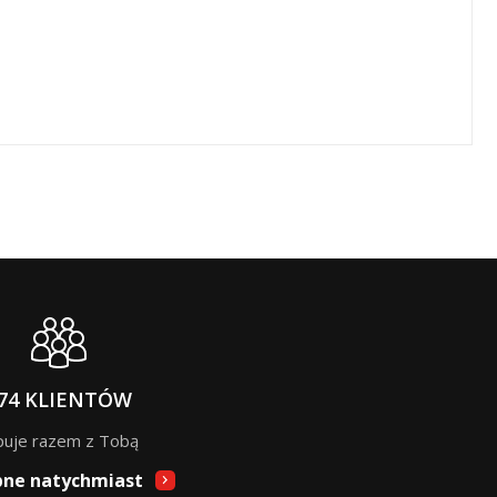
74 KLIENTÓW
puje razem z Tobą
pne natychmiast