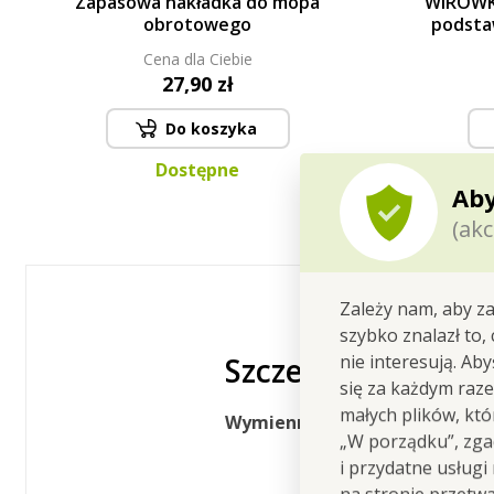
Zapasowa nakładka do mopa
WIRÓWK
obrotowego
podsta
Cena dla Ciebie
27,90 zł
Do koszyka
Dostępne
Aby
(akc
Zależy nam, aby za
szybko znalazł to,
Szczegółowy opis
nie interesują. Ab
się za każdym raz
małych plików, kt
Wymienna nakładka czyszcząca
„W porządku”, zgad
i przydatne usługi