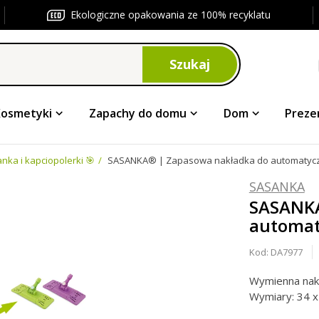
Ekologiczne opakowania ze 100% recyklatu
Szukaj
Kosmetyki
Zapachy do domu
Dom
Preze
nka i kapciopolerki 🎯
SASANKA® | Zapasowa nakładka do automatyczn
SASANKA
SASANKA
automat
Kod:
DA7977
Wymienna nakł
Wymiary: 34 x