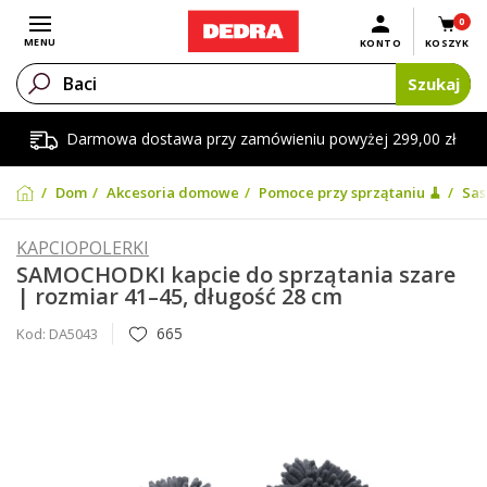
0
Otwórz menu
MENU
KONTO
KOSZYK
Szukaj
Darmowa dostawa przy zamówieniu powyżej 299,00 zł
Dom
Akcesoria domowe
Pomoce przy sprzątaniu 🧹
Sas
KAPCIOPOLERKI
SAMOCHODKI kapcie do sprzątania szare
| rozmiar 41–45, długość 28 cm
665
Kod:
DA5043