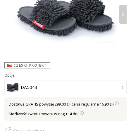
›
CZESKI PROJEKT
Opcje:
DA5043
Dostawa
GRATIS powyżej 299,00 zł
(cena regularna 16,90 zł)
Możliwość zwrotu towaru w ciągu 14 dni
Gdzie w katalogu