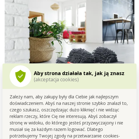
Aby strona działała tak, jak ją znasz
(akceptacja cookies)
Sprzątanie bez wysiłku? Tak, poproszę!
Załóż szare SAMOCHODKI w rozmiarze 41–45 i zamień
Zależy nam, aby zakupy były dla Ciebie jak najlepszym
zwykłe chodzenie po domu w skuteczne sprzątanie.
doświadczeniem. Abyś na naszej stronie szybko znalazł to,
Dzięki spodniej części z wszytą gęstą czyszczącą
czego szukasz, oszczędzając dużo kliknięć i nie widząc
SASANKĄ skutecznie zbierają kurz, brud oraz okruchy ze
reklam rzeczy, które Cię nie interesują. Abyś zobaczył
stronę w widoku, do którego jesteś przyzwyczajony i nie
wszystkich gładkich powierzchni. Bez schylania się i bez
musiał się za każdym razem logować. Dlatego
wysiłku.
potrzebujemy Twojej zgody na przetwarzanie cookies-