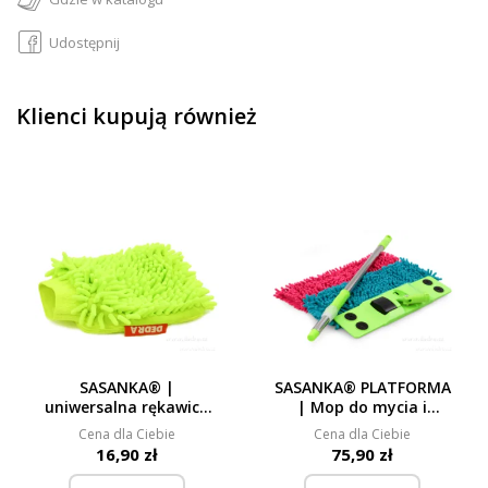
Udostępnij
Klienci kupują również
SASANKA® |
SASANKA® PLATFORMA
uniwersalna rękawica
| Mop do mycia i
czyszcząca z szorstką i
zamiatania gładkich
Cena dla Ciebie
Cena dla Ciebie
miękką stroną |
powierzchni + 2
16,90 zł
75,90 zł
23 × 20 cm
nakładki