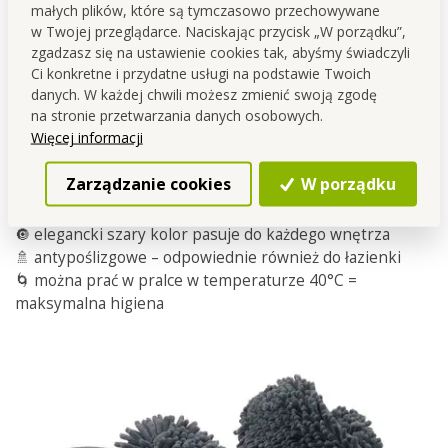
małych plików, które są tymczasowo przechowywane
Dodatkowo nie ślizgają się, dlatego możesz bez obaw
w Twojej przeglądarce. Naciskając przycisk „W porządku”,
nosić je również w łazience.
A co z higieną? Po użyciu
zgadzasz się na ustawienie cookies tak, abyśmy świadczyli
wystarczy wyprać je w pralce w 40°C. Doskonałe
Ci konkretne i przydatne usługi na podstawie Twoich
połączenie praktyczności, czystości oraz wygody.
danych. W każdej chwili możesz zmienić swoją zgodę
na stronie przetwarzania danych osobowych.
Więcej informacji
✅
Dlaczego pokochasz szare SAMOCHODKI:
👟 wygodne kapcie z funkcją sprzątania
Zarządzanie cookies
W porządku
🧽 SASANKA na spodzie skutecznie czyści gładkie
powierzchnie
🔘 elegancki szary kolor pasuje do każdego wnętrza
🚿 antypoślizgowe – odpowiednie również do łazienki
🌀 można prać w pralce w temperaturze 40°C =
maksymalna higiena