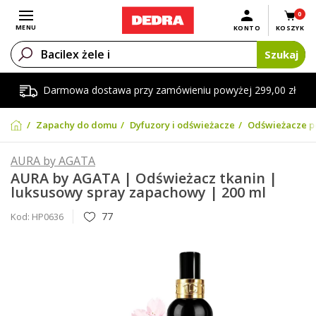
0
Otwórz menu
MENU
KONTO
KOSZYK
Szukaj
Darmowa dostawa przy zamówieniu powyżej 299,00 zł
Zapachy do domu
Dyfuzory i odświeżacze
Odświeżacze po
AURA by AGATA
AURA by AGATA | Odświeżacz tkanin |
luksusowy spray zapachowy | 200 ml
77
Kod:
HP0636