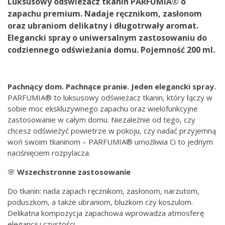
Luksusowy odświeżacz tkanin PARFUMIA® o
zapachu premium. Nadaje ręcznikom, zasłonom
oraz ubraniom delikatny i długotrwały aromat.
Elegancki spray o uniwersalnym zastosowaniu do
codziennego odświeżania domu. Pojemność 200 ml.
Pachnący dom. Pachnące pranie. Jeden elegancki spray.
PARFUMIA® to luksusowy odświeżacz tkanin, który łączy w
sobie moc ekskluzywnego zapachu oraz wielofunkcyjne
zastosowanie w całym domu. Niezależnie od tego, czy
chcesz odświeżyć powietrze w pokoju, czy nadać przyjemną
woń swoim tkaninom – PARFUMIA® umożliwia Ci to jednym
naciśnięciem rozpylacza.
🌸
Wszechstronne zastosowanie
Do tkanin: nada zapach ręcznikom, zasłonom, narzutom,
poduszkom, a także ubraniom, bluzkom czy koszulom.
Delikatna kompozycja zapachowa wprowadza atmosferę
elegancji i czystości.