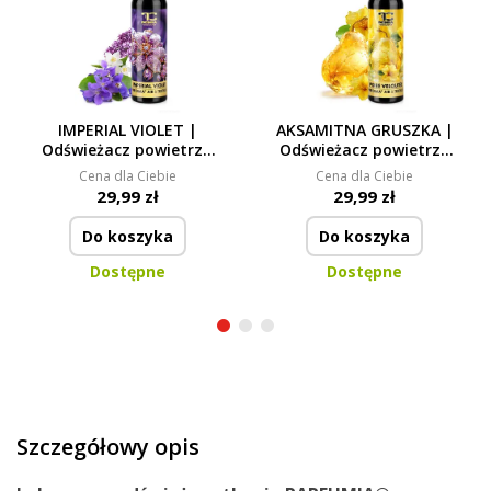
IMPERIAL VIOLET |
AKSAMITNA GRUSZKA |
Odświeżacz powietrza
Odświeżacz powietrza
& tkanin | luksusowy
& tkanin | luksusowy
Cena dla Ciebie
Cena dla Ciebie
spray zapachowy | 200
spray zapachowy | 200
29,99 zł
29,99 zł
ml
ml
Do koszyka
Do koszyka
Dostępne
Dostępne
Szczegółowy opis