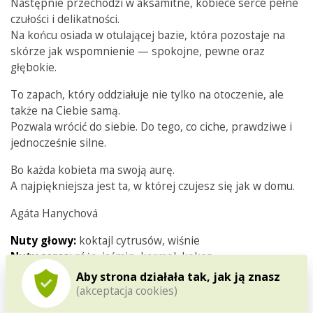
Następnie przechodzi w aksamitne, kobiece serce pełne
czułości i delikatności.
Na końcu osiada w otulającej bazie, która pozostaje na
skórze jak wspomnienie — spokojne, pewne oraz
głębokie.
To zapach, który oddziałuje nie tylko na otoczenie, ale
także na Ciebie samą.
Pozwala wrócić do siebie. Do tego, co ciche, prawdziwe i
jednocześnie silne.
Bo każda kobieta ma swoją aurę.
A najpiękniejsza jest ta, w której czujesz się jak w domu.
Agáta Hanychová
Nuty głowy:
koktajl cytrusów, wiśnie
Nuty serca:
róża, jaśmin, karmel, kokos
Nuty bazy:
wanilia, cedr, piżmo, ambra, sandałowiec,
Aby strona działała tak, jak ją znasz
balsam gurjun
(akceptacja cookies)