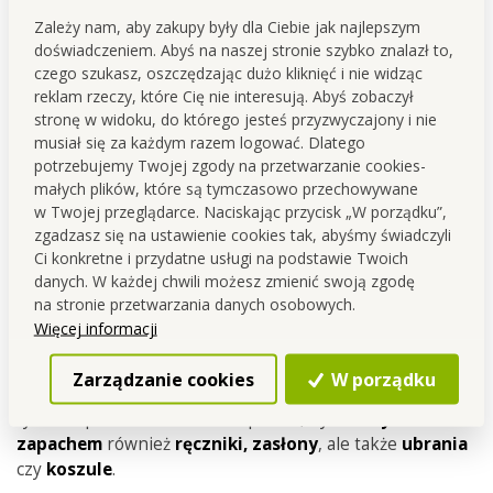
Zależy nam, aby zakupy były dla Ciebie jak najlepszym
doświadczeniem. Abyś na naszej stronie szybko znalazł to,
czego szukasz, oszczędzając dużo kliknięć i nie widząc
reklam rzeczy, które Cię nie interesują. Abyś zobaczył
stronę w widoku, do którego jesteś przyzwyczajony i nie
musiał się za każdym razem logować. Dlatego
potrzebujemy Twojej zgody na przetwarzanie cookies-
małych plików, które są tymczasowo przechowywane
w Twojej przeglądarce. Naciskając przycisk „W porządku”,
zgadzasz się na ustawienie cookies tak, abyśmy świadczyli
Ci konkretne i przydatne usługi na podstawie Twoich
danych. W każdej chwili możesz zmienić swoją zgodę
na stronie przetwarzania danych osobowych.
Więcej informacji
Zarządzanie cookies
W porządku
Odświeżacze mają
wszechstronne zastosowanie
nie
tylko do powietrza. Możesz sprawić, by
otuliły
zapachem
również
ręczniki,
zasłony
, ale także
ubrania
czy
koszule
.