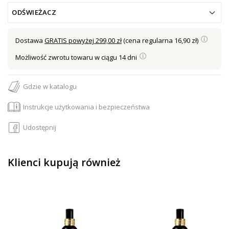
ODŚWIEŻACZ
Dostawa
GRATIS powyżej 299,00 zł
(cena regularna 16,90 zł)
Możliwość zwrotu towaru w ciągu 14 dni
Gdzie w katalogu
Instrukcje użytkowania i bezpieczeństwa
Udostępnij
Klienci kupują również