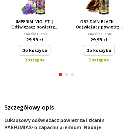
IMPERIAL VIOLET |
OBSIDIAN BLACK |
Odświeżacz powietrza
Odświeżacz powietrza
& tkanin | luksusowy
& tkanin | luksusowy
Cena dla Ciebie
Cena dla Ciebie
spray zapachowy | 200
spray zapachowy | 200
29,99 zł
29,99 zł
ml
ml
Do koszyka
Do koszyka
Dostępne
Dostępne
Szczegółowy opis
Luksusowy odświeżacz powietrza i tkanin
PARFUMIA® o zapachu premium. Nadaje