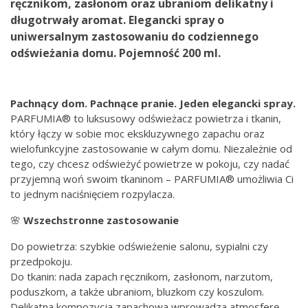
ręcznikom, zasłonom oraz ubraniom delikatny i
długotrwały aromat. Elegancki spray o
uniwersalnym zastosowaniu do codziennego
odświeżania domu. Pojemność 200 ml.
Pachnący dom. Pachnące pranie. Jeden elegancki spray.
PARFUMIA® to luksusowy odświeżacz powietrza i tkanin,
który łączy w sobie moc ekskluzywnego zapachu oraz
wielofunkcyjne zastosowanie w całym domu. Niezależnie od
tego, czy chcesz odświeżyć powietrze w pokoju, czy nadać
przyjemną woń swoim tkaninom – PARFUMIA® umożliwia Ci
to jednym naciśnięciem rozpylacza.
🌸
Wszechstronne zastosowanie
Do powietrza: szybkie odświeżenie salonu, sypialni czy
przedpokoju.
Do tkanin: nada zapach ręcznikom, zasłonom, narzutom,
poduszkom, a także ubraniom, bluzkom czy koszulom.
Delikatna kompozycja zapachowa wprowadza atmosferę