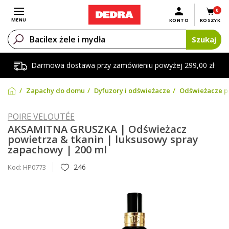
0
Otwórz menu
MENU
KONTO
KOSZYK
Szukaj
Darmowa dostawa przy zamówieniu powyżej 299,00 zł
Zapachy do domu
Dyfuzory i odświeżacze
Odświeżacze po
POIRE VELOUTÉE
AKSAMITNA GRUSZKA | Odświeżacz
powietrza & tkanin | luksusowy spray
zapachowy | 200 ml
246
Kod:
HP0773