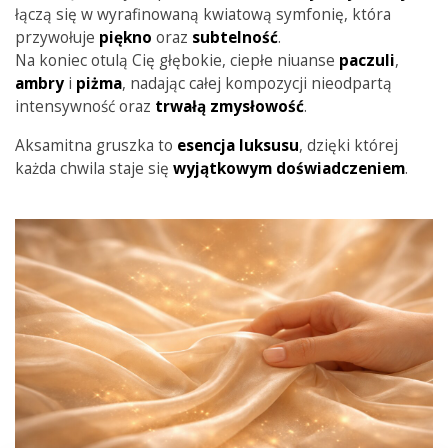
łączą się w wyrafinowaną kwiatową symfonię, która
przywołuje
piękno
oraz
subtelność
.
Na koniec otulą Cię głębokie, ciepłe niuanse
paczuli
,
ambry
i
piżma
, nadając całej kompozycji nieodpartą
intensywność oraz
trwałą
zmysłowość
.
Aksamitna gruszka to
esencja
luksusu
, dzięki której
każda chwila staje się
wyjątkowym
doświadczeniem
.