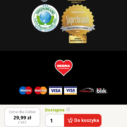
Dostępne
Cena dla Ciebie
29,99
zł
Do koszyka
z VAT
© 2026 Vaše Dedra, s.r.o.