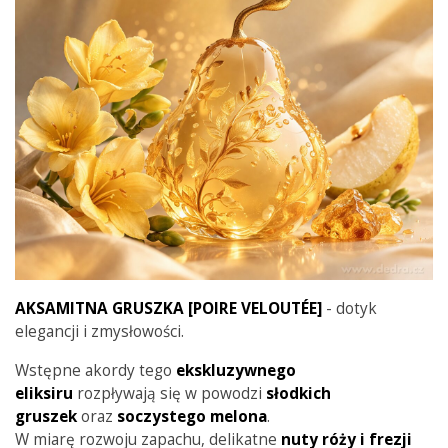
AKSAMITNA GRUSZKA [POIRE VELOUTÉE]
- dotyk
elegancji i zmysłowości.
Wstępne akordy tego
ekskluzywnego
eliksiru
rozpływają się w powodzi
słodkich
gruszek
oraz
soczystego
melona
.
W miarę rozwoju zapachu, delikatne
nuty
róży
i frezji