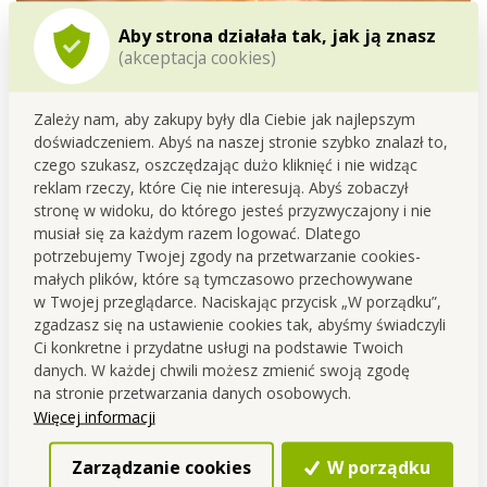
Aby strona działała tak, jak ją znasz
(akceptacja cookies)
Odświeżacze mają
wszechstronne zastosowanie
nie
tylko do powietrza. Możesz sprawić, by
otuliły
Zależy nam, aby zakupy były dla Ciebie jak najlepszym
zapachem
również
ręczniki,
zasłony
, ale także
ubrania
doświadczeniem. Abyś na naszej stronie szybko znalazł to,
czy
koszule
.
czego szukasz, oszczędzając dużo kliknięć i nie widząc
reklam rzeczy, które Cię nie interesują. Abyś zobaczył
stronę w widoku, do którego jesteś przyzwyczajony i nie
musiał się za każdym razem logować. Dlatego
potrzebujemy Twojej zgody na przetwarzanie cookies-
małych plików, które są tymczasowo przechowywane
w Twojej przeglądarce. Naciskając przycisk „W porządku”,
zgadzasz się na ustawienie cookies tak, abyśmy świadczyli
Ci konkretne i przydatne usługi na podstawie Twoich
danych. W każdej chwili możesz zmienić swoją zgodę
na stronie przetwarzania danych osobowych.
Więcej informacji
Zarządzanie cookies
W porządku