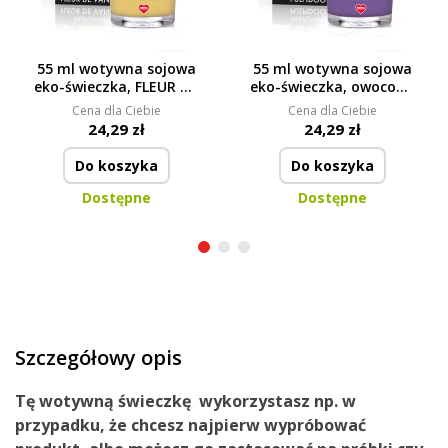
55 ml wotywna sojowa
55 ml wotywna sojowa
eko-świeczka, FLEUR DE
eko-świeczka, owocowy
VANILLE, PARFUMIA®
koktajl PULPIDOO,
Cena dla Ciebie
Cena dla Ciebie
PARFUMIA®
24,29 zł
24,29 zł
Do koszyka
Do koszyka
Dostępne
Dostępne
Szczegółowy opis
Tę wotywną świeczkę
wykorzystasz
np.
w
przypadku
, że chcesz
najpierw wypróbować