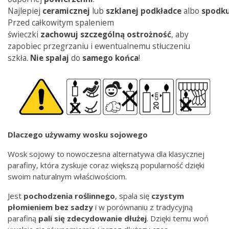
Najlepiej
ceramicznej
lub
szklanej
podkładce
albo
spodk
Przed całkowitym spaleniem
świeczki
zachowuj
szczególną
ostrożność
, aby
zapobiec przegrzaniu i ewentualnemu stłuczeniu
szkła.
Nie spalaj
do
samego
końca
!
Dlaczego używamy wosku sojowego
Wosk sojowy to nowoczesna alternatywa dla klasycznej
parafiny, która zyskuje coraz większą popularność dzięki
swoim naturalnym właściwościom.
Jest
pochodzenia
roślinnego
, spala się
czystym
płomieniem bez
sadzy
i w porównaniu z tradycyjną
parafiną
pali się zdecydowanie dłużej
. Dzięki temu woń