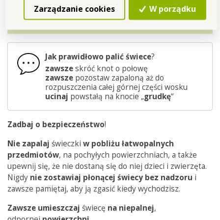
ograniczona.
Zarządzanie cookies
W porządku
Jak prawidłowo palić świece
?
zawsze
skróć knot o połowę
zawsze
pozostaw zapaloną aż do
rozpuszczenia całej górnej części wosku
ucinaj
powstałą na knocie „
grudkę
“
Zadbaj o bezpieczeństwo
!
Nie zapalaj
świeczki
w pobliżu łatwopalnych
przedmiotów
, na pochyłych powierzchniach, a także
upewnij się, że nie dostaną się do niej dzieci i zwierzęta.
Nigdy
nie zostawiaj płonącej świecy bez nadzoru
i
zawsze pamiętaj, aby ją zgasić kiedy wychodzisz.
Zawsze
umieszczaj
świecę
na
niepalnej
,
odpornej
powierzchni
.