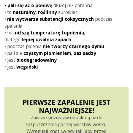
•
pali się aż o połowę
dłużej niż parafina
• to
naturalny
,
roślinny
surowiec
•
nie wytwarza substancji toksycznych
podczas
spalania
• ma
niższą
temperaturę
topnienia
,
dlatego
lepiej
uwalnia
zapach
• podczas palenia
nie tworzy czarnego dymu
• pali się
czystym
płomieniem
,
bez sadzy
• jest
biodegradowalny
• jest
wegański
PIERWSZE ZAPALENIE JEST
NAJWAŻNIEJSZE!
Zawsze pozostaw odpaloną aż do
rozpuszczenia górnej warstwy wosku.
Wyreguluj knot świecy tak, aby przed