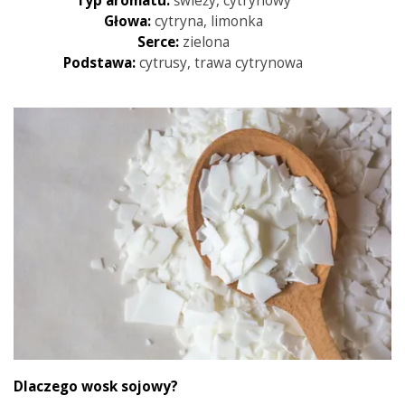
Typ aromatu:
świeży, cytrynowy
Głowa:
cytryna, limonka
Serce:
zielona
Podstawa:
cytrusy, trawa cytrynowa
Dlaczego wosk sojowy?