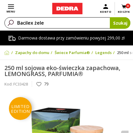
0
Otwórz menu
MENU
KONTO
KOSZYK
Szukaj
Darmowa dostawa przy zamówieniu powyżej 299,00 zł
Zapachy do domu
Świece Parfumia®
Legends
250 ml 
250 ml sojowa eko-świeczka zapachowa,
LEMONGRASS, PARFUMIA®
79
Kod:
FC33428
LIMITED
EDITION