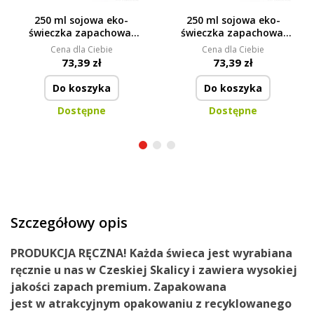
250 ml sojowa eko-
250 ml sojowa eko-
świeczka zapachowa,
świeczka zapachowa,
MAGNOLIA WOOD,
PLATINUM, PARFUMIA®
Cena dla Ciebie
Cena dla Ciebie
PARFUMIA®
73,39 zł
73,39 zł
Do koszyka
Do koszyka
Dostępne
Dostępne
Szczegółowy opis
PRODUKCJA RĘCZNA!
Każda świeca jest wyrabiana
ręcznie u nas
w Czeskiej Skalicy
i zawiera
wysokiej
jakości zapach premium.
Zapakowana
jest
w
atrakcyjnym opakowaniu
z recyklowanego