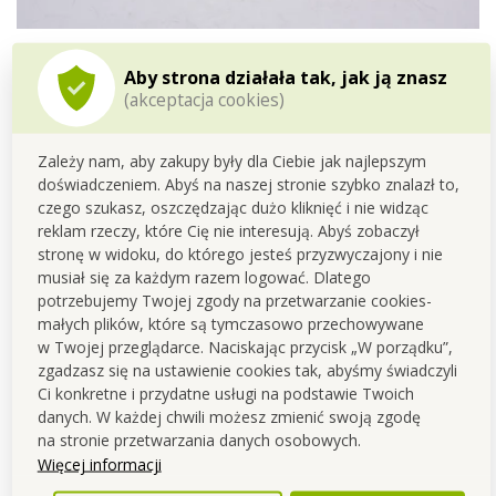
SOJOWA EKO świeca ZAPACHOWA
PARFUMIA®,
250 ml
Aby strona działała tak, jak ją znasz
(akceptacja cookies)
-
eko
sojowy
wosk
-
eko
bawełniany
knot
-
eko opakowanie
z nadającego się do recyklingu szkła z
Zależy nam, aby zakupy były dla Ciebie jak najlepszym
bambusowym wieczkiem
doświadczeniem. Abyś na naszej stronie szybko znalazł to,
czego szukasz, oszczędzając dużo kliknięć i nie widząc
Czas
palenia do 60 GODZIN
reklam rzeczy, które Cię nie interesują. Abyś zobaczył
stronę w widoku, do którego jesteś przyzwyczajony i nie
Wymiary
: świeca- średnica 8 cm, wysokość 10 cm,
musiał się za każdym razem logować. Dlatego
opakowanie (kartonowe pudełko)- 8,5 x 8,5 x 10,5 cm.
potrzebujemy Twojej zgody na przetwarzanie cookies-
małych plików, które są tymczasowo przechowywane
w Twojej przeglądarce. Naciskając przycisk „W porządku”,
zgadzasz się na ustawienie cookies tak, abyśmy świadczyli
Ci konkretne i przydatne usługi na podstawie Twoich
danych. W każdej chwili możesz zmienić swoją zgodę
Ponieważ jest to produkcja
na stronie przetwarzania danych osobowych.
ręczna, ilość
Więcej informacji
wyprodukowanych sztuk jest