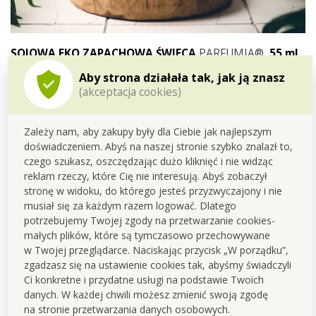
SOJOWA EKO ZAPACHOWA ŚWIECA
PARFUMIA®,
55 ml
Aby strona działała tak, jak ją znasz
-
eko
sojowy
wosk
(akceptacja cookies)
-
eko
bawełniany
knot
-
eko opakowanie
z nadającego się do recyklingu szkła
Zależy nam, aby zakupy były dla Ciebie jak najlepszym
Czas
palenia powyżej 12 godzin
doświadczeniem. Abyś na naszej stronie szybko znalazł to,
czego szukasz, oszczędzając dużo kliknięć i nie widząc
Wymiary
: świeca- średnica 5 cm, wysokość 5 cm,
reklam rzeczy, które Cię nie interesują. Abyś zobaczył
opakowanie (kartonowe pudełko)- 5,5 x 5,5 x 5,5 cm.
stronę w widoku, do którego jesteś przyzwyczajony i nie
musiał się za każdym razem logować. Dlatego
potrzebujemy Twojej zgody na przetwarzanie cookies-
małych plików, które są tymczasowo przechowywane
w Twojej przeglądarce. Naciskając przycisk „W porządku”,
zgadzasz się na ustawienie cookies tak, abyśmy świadczyli
Ponieważ jest to produkcja
Ci konkretne i przydatne usługi na podstawie Twoich
ręczna, ilość
danych. W każdej chwili możesz zmienić swoją zgodę
wyprodukowanych sztuk jest
na stronie przetwarzania danych osobowych.