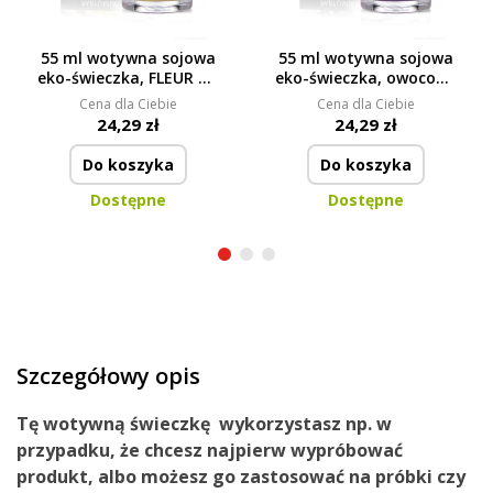
55 ml wotywna sojowa
55 ml wotywna sojowa
eko-świeczka, FLEUR DE
eko-świeczka, owocowy
VANILLE, PARFUMIA®
koktajl PULPIDOO,
Cena dla Ciebie
Cena dla Ciebie
PARFUMIA®
24,29 zł
24,29 zł
Do koszyka
Do koszyka
Dostępne
Dostępne
Szczegółowy opis
Tę wotywną świeczkę
wykorzystasz
np.
w
przypadku
, że chcesz
najpierw wypróbować
produkt
,
albo
możesz go zastosować
na próbki
czy