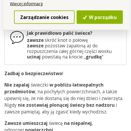
ograniczona.
Więcej informacji
Zarządzanie cookies
W porządku
Jak prawidłowo palić świece?
zawsze
skróć knot o połowę
zawsze
pozostaw zapaloną aż do
rozpuszczenia całej górnej części wosku
ucinaj
powstałą na knocie „
grudkę
“
Zadbaj o bezpieczeństwo
!
Nie zapalaj
świeczki
w pobliżu łatwopalnych
przedmiotów
, na pochyłych powierzchniach, a także
upewnij się, że nie dostaną się do niej dzieci i zwierzęta.
Nigdy
nie zostawiaj płonącej świecy bez nadzoru
i
zawsze pamiętaj, aby ją zgasić kiedy wychodzisz.
Zawsze
umieszczaj
świecę
na
niepalnej
,
odpornej
powierzchni
.