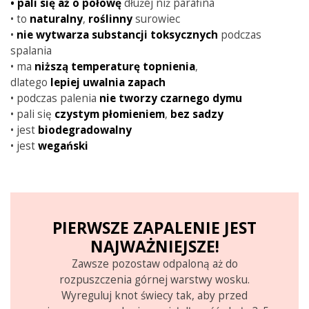
•
pali się aż o połowę
dłużej niż parafina
• to
naturalny
,
roślinny
surowiec
•
nie wytwarza substancji toksycznych
podczas
spalania
• ma
niższą
temperaturę
topnienia
,
dlatego
lepiej
uwalnia
zapach
• podczas palenia
nie tworzy czarnego dymu
• pali się
czystym
płomieniem
,
bez sadzy
• jest
biodegradowalny
• jest
wegański
PIERWSZE ZAPALENIE JEST
NAJWAŻNIEJSZE!
Zawsze pozostaw odpaloną aż do
rozpuszczenia górnej warstwy wosku.
Wyreguluj knot świecy tak, aby przed