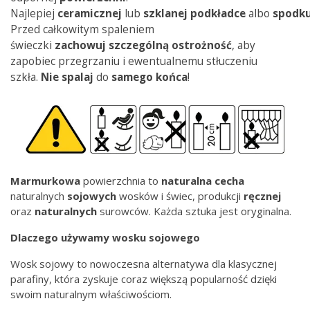
Najlepiej
ceramicznej
lub
szklanej
podkładce
albo
spodk
Przed całkowitym spaleniem
świeczki
zachowuj
szczególną
ostrożność
, aby
zapobiec przegrzaniu i ewentualnemu stłuczeniu
szkła.
Nie spalaj
do
samego
końca
!
Marmurkowa
powierzchnia to
naturalna
cecha
naturalnych
sojowych
wosków i świec, produkcji
ręcznej
oraz
naturalnych
surowców. Każda sztuka jest oryginalna.
Dlaczego używamy wosku sojowego
Wosk sojowy to nowoczesna alternatywa dla klasycznej
parafiny, która zyskuje coraz większą popularność dzięki
swoim naturalnym właściwościom.