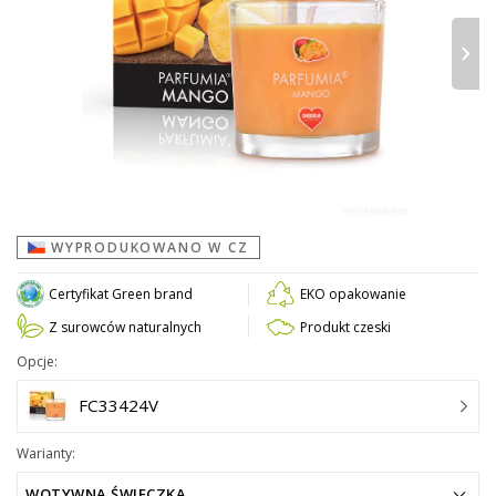
›
WYPRODUKOWANO W CZ
Certyfikat Green brand
EKO opakowanie
Z surowców naturalnych
Produkt czeski
Opcje:
FC33424V
Warianty:
WOTYWNA ŚWIECZKA