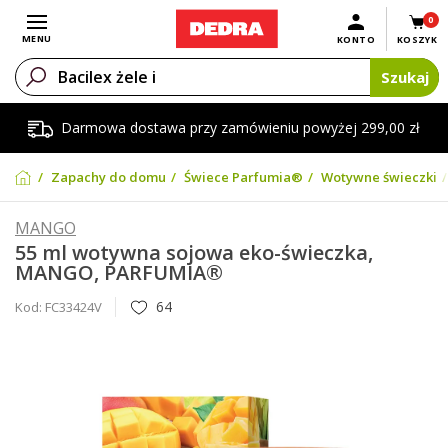
0
Otwórz menu
MENU
KONTO
KOSZYK
Szukaj
Darmowa dostawa przy zamówieniu powyżej 299,00 zł
Zapachy do domu
Świece Parfumia®
Wotywne świeczki
MANGO
55 ml wotywna sojowa eko-świeczka,
MANGO, PARFUMIA®
64
Kod:
FC33424V