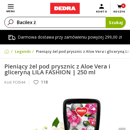
0
Otwórz menu
MENU
KONTO
KOSZYK
Szukaj
Darmowa dostawa przy zamówieniu powyżej 299,00 zł
Legends
Pieniący żel pod prysznic z Aloe Vera i gliceryną L
Pieniący żel pod prysznic z Aloe Vera i
gliceryną LILA FASHION | 250 ml
118
Kod:
FC0544