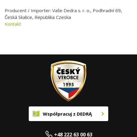
Producent / Importer: Vaše Dedra s. r. o., Podhradní 69,
Česká Skalice, Republika Czeska
Kontakt
Współpracuj z DEDRĄ
+48 222 63 00 63