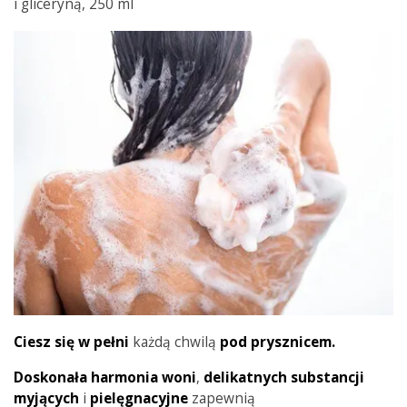
i gliceryną, 250 ml
Ciesz się w pełni
każdą chwilą
pod prysznicem.
Doskonała
harmonia
woni
,
delikatnych substancji
myjących
i
pielęgnacyjne
zapewnią