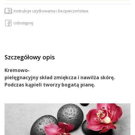
Instrukcje użytkowania i bezpieczeństwa
Udostępnij
Szczegółowy opis
Kremowo
-
pielęgnacyjny
skład
zmiękcza
i
nawilża
skórę.
Podczas kąpieli
tworzy
bogatą
pianę
.