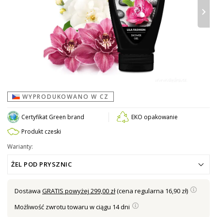
›
WYPRODUKOWANO W CZ
Certyfikat Green brand
EKO opakowanie
Produkt czeski
Warianty:
ŻEL POD PRYSZNIC
Dostawa
GRATIS powyżej 299,00 zł
(cena regularna 16,90 zł)
Możliwość zwrotu towaru w ciągu 14 dni