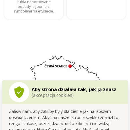
kubła na sortowane
odpady, zgodnie z
symbolami na etykiecie.
Aby strona działała tak, jak ją znasz
(akceptacja cookies)
Zależy nam, aby zakupy były dla Ciebie jak najlepszym
doświadczeniem. Abyś na naszej stronie szybko znalazł to,
Opracowujemy i produkujemy w Czechach
czego szukasz, oszczędzając dużo kliknięć i nie widząc
reklam rzeczy, które Cię nie interesują. Abyś zobaczył