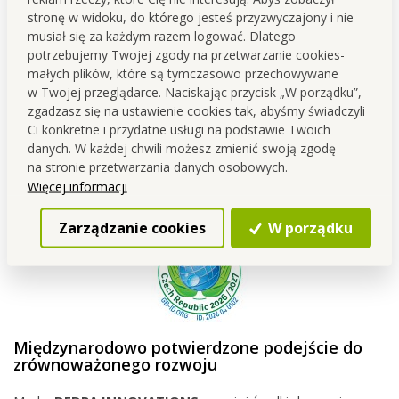
Ten produkt powstaje w naszym własnym zapleczu
stronę w widoku, do którego jesteś przyzwyczajony i nie
produkcyjnym w
Czeskiej
Skalicy
.
musiał się za każdym razem logować. Dlatego
Już od
1995
roku zajmujemy się rozwojem oraz produkcją
potrzebujemy Twojej zgody na przetwarzanie cookies-
drogerii i kosmetyków.
małych plików, które są tymczasowo przechowywane
w Twojej przeglądarce. Naciskając przycisk „W porządku”,
Podczas opracowywania stawiamy na
funkcjonalność,
zgadzasz się na ustawienie cookies tak, abyśmy świadczyli
jakość oraz troskę o ludzi i dom
.
Ci konkretne i przydatne usługi na podstawie Twoich
danych. W każdej chwili możesz zmienić swoją zgodę
na stronie przetwarzania danych osobowych.
Więcej informacji
Zarządzanie cookies
W porządku
Międzynarodowo potwierdzone podejście do
zrównoważonego rozwoju