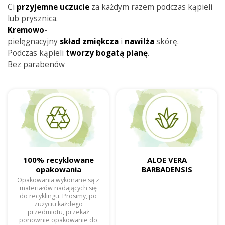
Ci
przyjemne
uczucie
za każdym razem podczas kąpieli
lub prysznica.
Kremowo
-
pielęgnacyjny
skład
zmiękcza
i
nawilża
skórę.
Podczas kąpieli
tworzy
bogatą
pianę
.
Bez parabenów
100% recyklowane
ALOE VERA
opakowania
BARBADENSIS
Opakowania wykonane są z
materiałów nadających się
do recyklingu. Prosimy, po
zużyciu każdego
przedmiotu, przekaż
ponownie opakowanie do