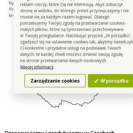
by się wyrzuciło.
reklam rzeczy, które Cię nie interesują. Abyś zobaczył
Po co pozbywać się czegoś, kiedy wystarczy tylko kilka
stronę w widoku, do którego jesteś przyzwyczajony i nie
kropli Parfum Essence i Pot-Pourri nadal pachnie?
musiał się za każdym razem logować. Dlatego
potrzebujemy Twojej zgody na przetwarzanie cookies-
małych plików, które są tymczasowo przechowywane
w Twojej przeglądarce. Naciskając przycisk „W porządku”,
zgadzasz się na ustawienie cookies tak, abyśmy świadczyli
Ci konkretne i przydatne usługi na podstawie Twoich
danych. W każdej chwili możesz zmienić swoją zgodę
na stronie przetwarzania danych osobowych.
Więcej informacji
Zarządzanie cookies
W porządku