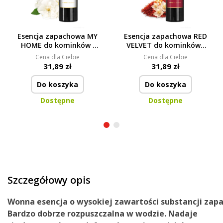
Esencja zapachowa MY
Esencja zapachowa RED
HOME do kominków i
VELVET do kominków i
dyfuzorów ESSENCE A
dyfuzorów ESSENCE A
Cena dla Ciebie
Cena dla Ciebie
L'INTÉRIEUR
L'INTÉRIEUR
31,89 zł
31,89 zł
Do koszyka
Do koszyka
Dostępne
Dostępne
Szczegółowy opis
Wonna
esencja
o
wysokiej
zawartości
substancji
zap
Bardzo dobrze rozpuszczalna w wodzie. Nadaje