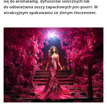
się
do aromalamp
,
dyfuzorów
sonicznych lub
do
odświeżania suszy zapachowych
pot-pourri
.
W
atrakcyjnym opakowaniu
ze złotym tłoczeniem.