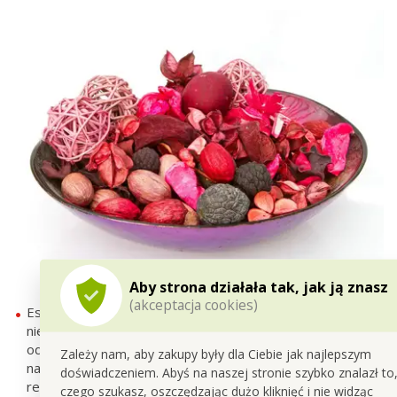
Aby strona działała tak, jak ją znasz
(akceptacja cookies)
Esencję perfum możesz użyć też
na Pot-Pourri
, które już
nie pachnie. Nie musisz go wyrzucać. Zaaplikuj
odpowiednią ilość esencji do pot-pourri. Możesz ponownie
Zależy nam, aby zakupy były dla Ciebie jak najlepszym
nawonić wybraną kompozycją zapachową. To właściwie
doświadczeniem. Abyś na naszej stronie szybko znalazł to
recykling/ ponowne użycie czegoś, co w przeciwnym razie
czego szukasz, oszczędzając dużo kliknięć i nie widząc