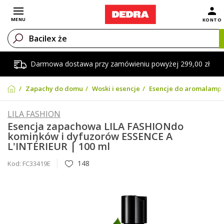
Otwórz menu
MENU
KONTO
Darmowa dostawa przy zamówieniu powyżej 299,00 zł
Zapachy do domu
Woski i esencje
Esencje do aromalamp
LILA FASHION
Esencja zapachowa LILA FASHIONdo
kominków i dyfuzorów ESSENCE A
L'INTÉRIEUR | 100 ml
148
Kod:
FC33419E