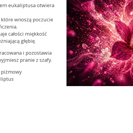
em eukaliptusa otwiera
, które wnoszą poczucie
ńczenia.
adaje całości miękkość
żniającą głębię.
pracowana i pozostawia
yjmiesz pranie z szafy.
, piżmowy
liptus