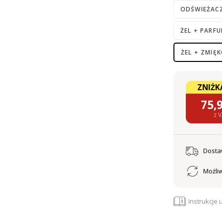
ODŚWIEŻAC
ŻEL + PARF
ŻEL + ZMIĘ
ZNIŻKA
75,
z 
Dost
Możliw
Instrukcje