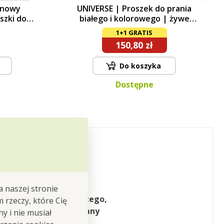
onowy
UNIVERSE | Proszek do prania
szki do
białego i kolorowego | żywe
®
barwy & aktywne wybielanie &
1+1 GRATIS
enzymy | ECORAPID | 90 prań +
150,80 zł
puszka gratis
Do koszyka
Dostępne
a naszej stronie
cy dla idealnie czystego,
m rzeczy, które Cię
każde pranie w przyjemny
y i nie musiał
tyliów.