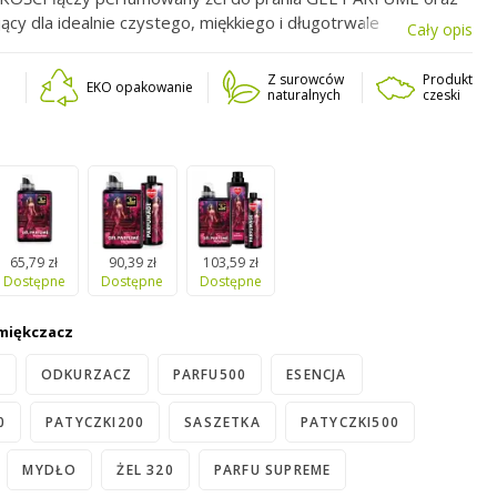
ący dla idealnie czystego, miękkiego i długotrwale
Cały opis
nia. Elegancki zapach lila fashion zamienia każde pranie w
hnący rytuał. Idealny zestaw do codziennej pielęgnacji ubrań
Z surowców
Produkt
EKO opakowanie
 tekstyliów.
naturalnych
czeski
65,79 zł
90,39 zł
103,59 zł
Dostępne
Dostępne
Dostępne
zmiękczacz
Z
ODKURZACZ
PARFU500
ESENCJA
0
PATYCZKI200
SASZETKA
PATYCZKI500
MYDŁO
ŻEL 320
PARFU SUPREME