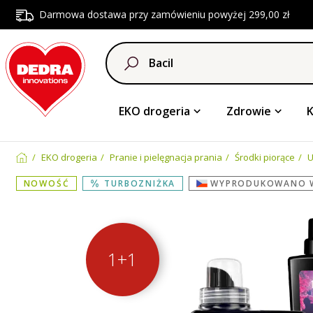
Darmowa dostawa przy zamówieniu powyżej 299,00 zł
EKO drogeria
Zdrowie
EKO drogeria
Pranie i pielęgnacja prania
Środki piorące
U
NOWOŚĆ
TURBOZNIŻKA
WYPRODUKOWANO 
1+1