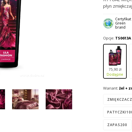
płyn zmiękczaj
pachnącego pra
przyjemny pac
Certyfikat
Green
oraz domowych
brand
Opcje:
TS0613A
75,90 zł
Dostępne
Wariant:
żel + 
ZMIĘKCZAC
PATYCZKI10
ZAPAS200