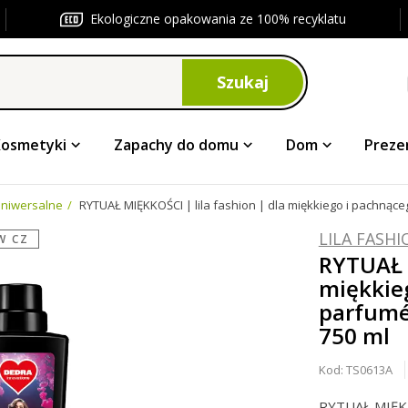
Ekologiczne opakowania ze 100% recyklatu
Szukaj
Kosmetyki
Zapachy do domu
Dom
Preze
niwersalne
RYTUAŁ MIĘKKOŚCI | lila fashion | dla miękkiego i pachnąceg
LILA FASH
W CZ
RYTUAŁ M
miękkieg
parfumé
750 ml
Kod:
TS0613A
RYTUAŁ MIĘKK