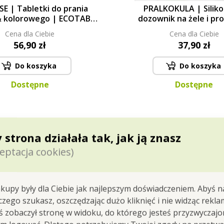
E | Tabletki do prania
PRALKOKULA | Silik
& kolorowego | ECOTABS
dozownik na żele i pro
| 26 prań
prania | GoEco
Cena dla Ciebie
Cena dla Ciebie
56,90 zł
37,90 zł
Do koszyka
Do koszyka
Dostępne
Dostępne
 strona działała tak, jak ją znasz
eptacja cookies)
kupy były dla Ciebie jak najlepszym doświadczeniem. Abyś n
mowany żel do prania GEL PARFUMÉ oraz płyn zmiękczają
 czego szukasz, oszczędzając dużo kliknięć i nie widząc rekla
ącego prania. Elegancki zapach lila fashion zamienia 
yś zobaczył stronę w widoku, do którego jesteś przyzwyczajon
aw do codziennej pielęgnacji ubrań oraz domowych teks