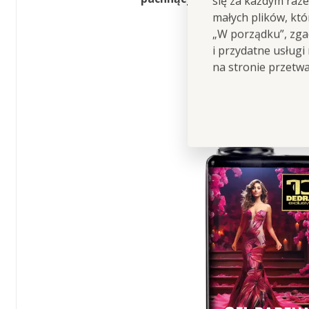
się za każdym raz
małych plików, kt
„W porządku”, zgad
i przydatne usługi
na stronie przetw