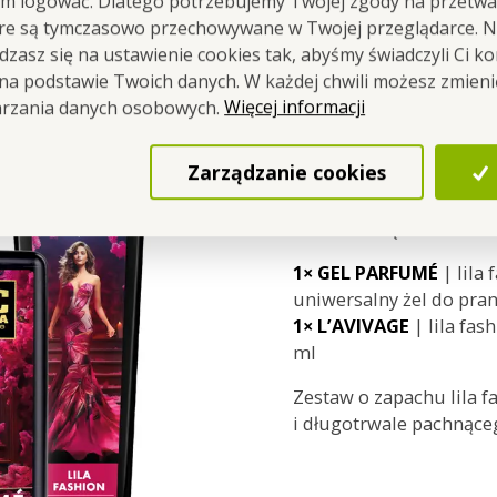
em logować. Dlatego potrzebujemy Twojej zgody na przetwa
óre są tymczasowo przechowywane w Twojej przeglądarce. Na
zasz się na ustawienie cookies tak, abyśmy świadczyli Ci k
 na podstawie Twoich danych. W każdej chwili możesz zmien
Więcej informacji
arzania danych osobowych.
Zarządzanie cookies
RYTUAŁ MIĘKKOŚCI - ze
1× GEL PARFUMÉ
| lila
uniwersalny żel do pran
1× L’AVIVAGE
| lila fas
ml
Zestaw o zapachu lila f
i długotrwale pachnące