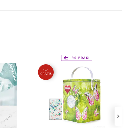
90 PRAŃ
1+1
GRATIS
›