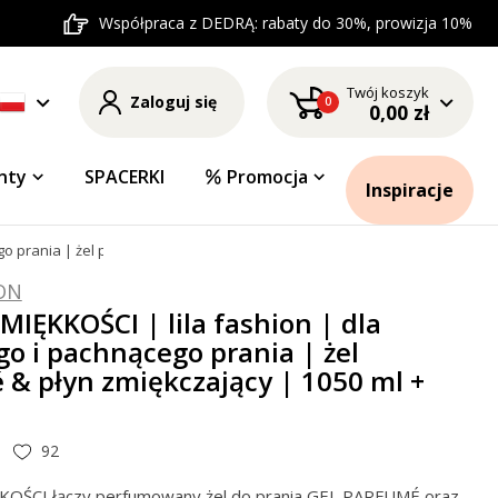
Współpraca z DEDRĄ: rabaty do 30%, prowizja 10%
Twój koszyk
Zaloguj się
0
0,00 zł
nty
SPACERKI
Promocja
Inspiracje
o prania | żel parfumé & płyn zmiękczający | 1050 ml + 750 ml
ION
IĘKKOŚCI | lila fashion | dla
o i pachnącego prania | żel
 & płyn zmiękczający | 1050 ml +
92
OŚCI łączy perfumowany żel do prania GEL PARFUMÉ oraz