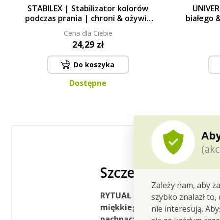
STABILEX | Stabilizator kolorów
UNIVERS
podczas prania | chroni & ożywia
białego 
barwy | ECO | 500 ml
Cena dla Ciebie
24,29 zł
Do koszyka
Dostępne
Aby
(akc
Szczegółowy opis
Zależy nam, aby za
RYTUAŁ MIĘKKOŚCI łączy perfu
szybko znalazł to,
miękkiego i długotrwale pachn
nie interesują. Ab
pachnący rytuał. Idealny zest