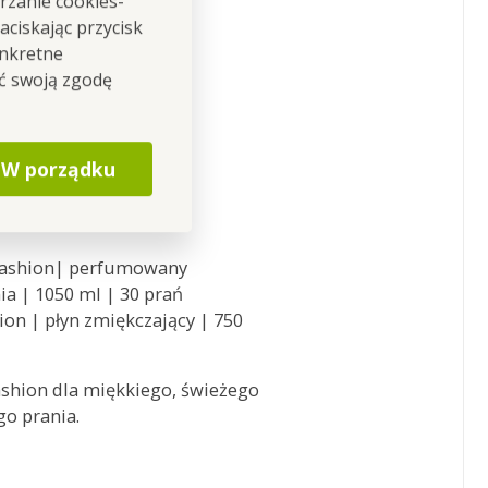
rzanie cookies-
ciskając przycisk
onkretne
ić swoją zgodę
W porządku
staw zawiera:
 fashion| perfumowany
ia | 1050 ml | 30 prań
hion | płyn zmiękczający | 750
ashion dla miękkiego, świeżego
go prania.