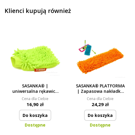
Klienci kupują również
SASANKA® |
SASANKA® PLATFORMA
uniwersalna rękawica
| Zapasowa nakładka
czyszcząca z szorstką i
do mopa
Cena dla Ciebie
Cena dla Ciebie
miękką stroną |
16,90 zł
24,29 zł
23 × 20 cm
Do koszyka
Do koszyka
Dostępne
Dostępne