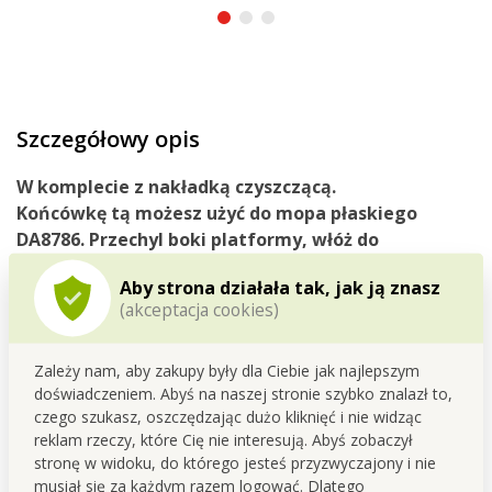
Szczegółowy opis
W komplecie z nakładką czyszczącą.
Końcówkę tą możesz użyć do mopa płaskiego
DA8786. Przechyl boki platformy, włóż do
wewnętrznego kosza mopa, wypierz i wykręć.
Aby strona działała tak, jak ją znasz
Platforma ta jest przeznaczona dla użytkowników,
(akceptacja cookies)
którzy preferują większą powierzchnię ścierającą
podczas mycia podłóg.
Zależy nam, aby zakupy były dla Ciebie jak najlepszym
doświadczeniem. Abyś na naszej stronie szybko znalazł to,
czego szukasz, oszczędzając dużo kliknięć i nie widząc
Przechyl boki, włóż, wypierz, wykręć- gotowe.
reklam rzeczy, które Cię nie interesują. Abyś zobaczył
Może być używany z wiadrem DA8786.
stronę w widoku, do którego jesteś przyzwyczajony i nie
Wiaderko z mechanizmem wirującym nie jest częścią
musiał się za każdym razem logować. Dlatego