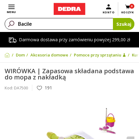
0
Otwórz menu
MENU
KONTO
KOSZYK
Szukaj
Darmowa dostawa przy zamówieniu powyżej 299,00 zł
Dom
Akcesoria domowe
Pomoce przy sprzątaniu 🧹
Kur
WIRÓWKA | Zapasowa składana podstawa
do mopa z nakładką
191
Kod:
DA7500