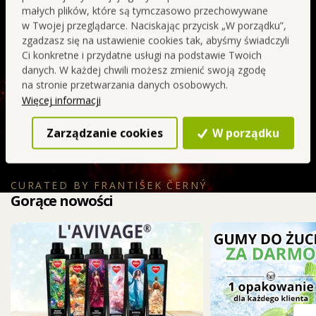
charakter. W połączeniu z truskawką, mandarynką i
małych plików, które są tymczasowo przechowywane
wiśnią tworzy promienny, czerwony owocowy akcent,
w Twojej przeglądarce. Naciskając przycisk „W porządku”,
intensywny, uwodzicielski i elegancki.
zgadzasz się na ustawienie cookies tak, abyśmy świadczyli
Ci konkretne i przydatne usługi na podstawie Twoich
danych. W każdej chwili możesz zmienić swoją zgodę
SIGNATURE
Bez zbędnej
na stronie przetwarzania danych osobowych.
jakość
chemii
Więcej informacji
Zarządzanie cookies
W porządku
Kolejne objawienie
CURATED BY FRANTIŠEK ČERNÝ
Gorące nowości