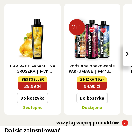
2+1
›
L'AVIVAGE AKSAMITNA
Rodzinne opakowanie
GRUSZKA | Płyn
PARFUMAGE | Perfumy
zmiękczający | 750 ml
do prania | LILA
BESTSELLER
ZNIŻKA 19 zł
FASHION & MOUNTAIN
29,99 zł
94,90 zł
SPIRIT & AMBROSIA |
500 ml × 3
Do koszyka
Do koszyka
Dostępne
Dostępne
wczytaj więcej produktów
Daj się zainspirować