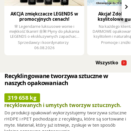
›
AKCJA zmiękczacze LEGENDS w
Akcja! Zdobą
promocyjnych cenach!
ksylitolowe gu
🌸 Legendarne luksusowe wonie i
Na każdego klient
miękkość tkanin! 🌼🌺 Płyny do płukania
DARMOWE opakowanie
LEGENDS o ekskluzywnych zapachach
ksylitolem i naturaln
zamienią każde pranie w doznanie.
Sprzedawcy i koordynatorzy
Promocje i zniżki
Teraz w promocji tylko za 18,90 zł ze
06.08.2026
zniżką 5,39 zł.
Wszystko
Recyklingowane tworzywa sztuczne w
naszych opakowaniach
319 658 kg
recyklowanych i umytych tworzyw sztucznych.
Do produkcji opakowań wykorzystujemy tworzywa sztuczne
rHDPE i rPET pochodzące z recyklingu, które są sortowane i
myte. Materiał, który już istnieje, zyskuje w ten sposób