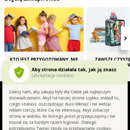
›
KTO JEST PRZYGOTOWANY, NIE
ZAWSZE CZYSTE
BĘDZIE ZASKOCZONY
PRAN
Aby strona działała tak, jak ją znasz
(akceptacja cookies)
Zobacz inne spacerki
SIGNATURE | najwyższy poziom
Zależy nam, aby zakupy były dla Ciebie jak najlepszym
perfumerii
doświadczeniem. Abyś na naszej stronie szybko znalazł to,
BERRIES ABSOLUTE
czego szukasz, oszczędzając dużo kliknięć i nie widząc
reklam rzeczy, które Cię nie interesują. Abyś zobaczył
stronę w widoku, do którego jesteś przyzwyczajony i nie
Malina stanowi serce tej ciemnej, owocowej
musiał się za każdym razem logować. Dlatego
kompozycji, nadając jej słodki, soczysty i zmysłowy
potrzebujemy Twojej zgody na przetwarzanie cookies-