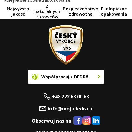
kolejne sensowne zastosowanie.
Z
Najwyższa
Bezpieczeństwo
Ekologiczne
naturalnych
jakość
zdrowotne
opakowania
surowców
Współpracuj z DEDRĄ
+48 222 63 00 63
info@mojadedra.pl
Obserwuj nas na