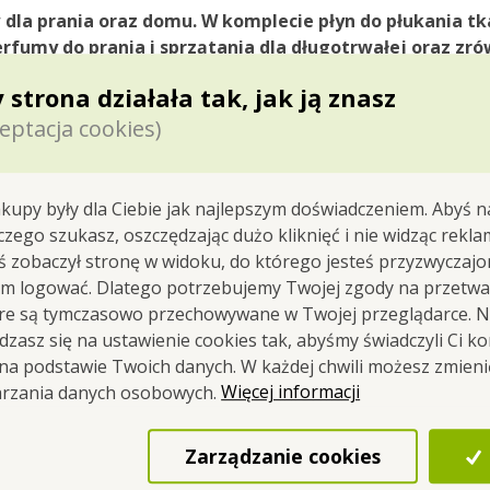
la prania oraz domu. W komplecie płyn do płukania tk
erfumy do prania i sprzątania dla długotrwałej oraz z
tku, które łączy pielęgnację prania z przyjemną atmos
 strona działała tak, jak ją znasz
eptacja cookies)
kupy były dla Ciebie jak najlepszym doświadczeniem. Abyś n
Opracowujemy i p
 czego szukasz, oszczędzając dużo kliknięć i nie widząc rekla
Czechach
yś zobaczył stronę w widoku, do którego jesteś przyzwyczajon
em logować. Dlatego potrzebujemy Twojej zgody na przetwa
Ten produkt powstaje w nasz
óre są tymczasowo przechowywane w Twojej przeglądarce. Na
produkcyjnym w
Czeskiej
Ska
zasz się na ustawienie cookies tak, abyśmy świadczyli Ci k
Już od
1995
roku zajmujemy si
 na podstawie Twoich danych. W każdej chwili możesz zmien
drogerii i kosmetyków.
Więcej informacji
arzania danych osobowych.
Podczas opracowywania staw
oraz troskę o ludzi i dom
.
Zarządzanie cookies