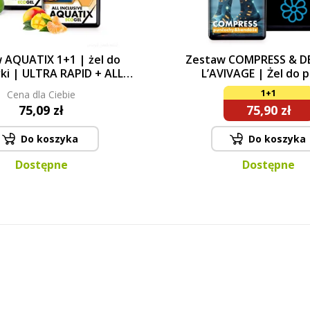
 AQUATIX 1+1 | żel do
Zestaw COMPRESS & 
ki | ULTRA RAPID + ALL
L’AVIVAGE | Żel do p
CLUSIVE | 115 myć
pończoch kompresyjnych
1+1
Cena dla Ciebie
& ortez + probiotyczny
75,09 zł
75,90 zł
płukania tkanin | 500 ml
Do koszyka
Do koszyka
Dostępne
Dostępne