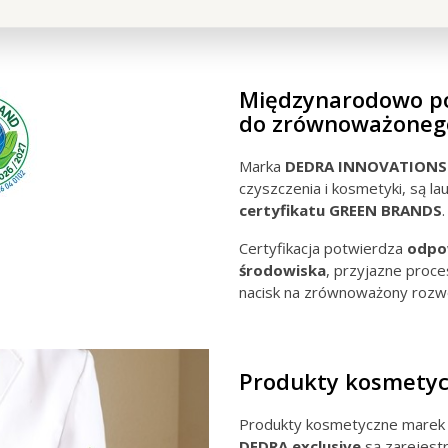
Międzynarodowo po
do zrównoważoneg
Marka
DEDRA INNOVATIONS
czyszczenia i kosmetyki, są l
certyfikatu GREEN BRANDS
.
Certyfikacja potwierdza
odpow
środowiska
, przyjazne proc
nacisk na zrównoważony rozw
Produkty kosmety
Produkty kosmetyczne mare
DEDRA exclusive
są zarejest