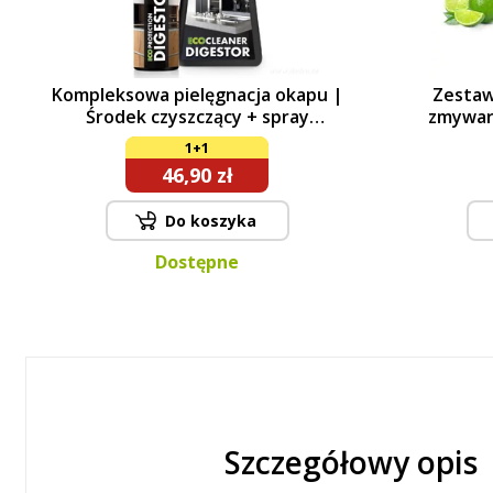
Kompleksowa pielęgnacja okapu |
Zestaw
Środek czyszczący + spray
zmywar
impregnujący | 500 ml + 200 ml
IN
1+1
46,90 zł
Do koszyka
Dostępne
Szczegółowy opis