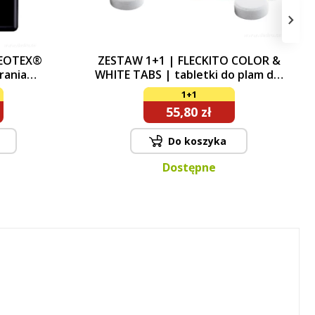
›
DEOTEX®
ZESTAW 1+1 | FLECKITO COLOR &
rania
WHITE TABS | tabletki do plam dla
, bandaży
białego i kolorowego prania | 24
1+1
 płyn do
tabletki
55,80 zł
 + 1000 ml
Do koszyka
Dostępne