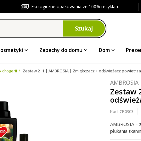
Ekologiczne opakowania ze 100% recyklatu
Szukaj
Kosmetyki
Zapachy do domu
Dom
Preze
 drogerii
Zestaw 2+1 | AMBROSIA | Zmiękczacz + odświeżacz powietrza
AMBROSIA
Zestaw 
odśwież
Kod:
CP0303
AMBROSIA – ze
płukania tkan
perfumy do pr