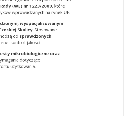
 Rady
(WE) nr
1223/2009
, które
tyków wprowadzanych na rynek UE.
rdzonym, wyspecjalizowanym
Czeskiej Skalicy
. Stosowane
chodzą od
sprawdzonych
rnej kontroli jakości.
esty mikrobiologiczne oraz
 wymagania dotyczące
fortu użytkowania.