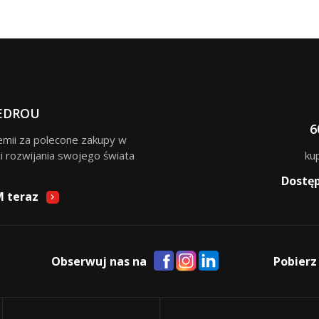
EDROU
6
remii za polecone zakupy w
i rozwijania swojego świata
ku
Dostę
M teraz
Obserwuj nas na
Pobierz