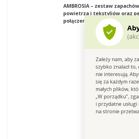
AMBROSIA – zestaw zapachów d
powietrza i tekstyliów oraz p
połączenie do codziennego uży
Aby
(akc
Zależy nam, aby za
szybko znalazł to,
nie interesują. Ab
się za każdym raz
małych plików, kt
„W porządku”, zgad
i przydatne usługi
na stronie przetw