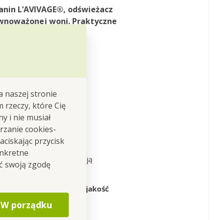
anin L’AVIVAGE®, odświeżacz
równoważonej woni. Praktyczne
ferą wnętrza.
a naszej stronie
rodukujemy w
m rzeczy, które Cię
y i nie musiał
rzanie cookies-
ym własnym zapleczu
ciskając przycisk
licy
.
onkretne
ę rozwojem oraz produkcją
ić swoją zgodę
iamy na
funkcjonalność, jakość
W porządku