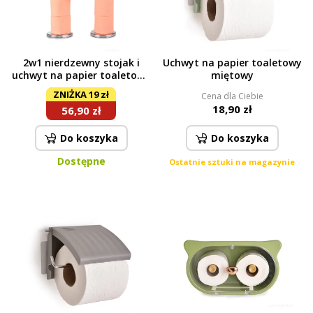
2w1 nierdzewny stojak i
Uchwyt na papier toaletowy
uchwyt na papier toaletowy
miętowy
GoEco®
ZNIŻKA 19 zł
Cena dla Ciebie
18,90 zł
56,90 zł
Do koszyka
Do koszyka
Dostępne
Ostatnie sztuki na magazynie