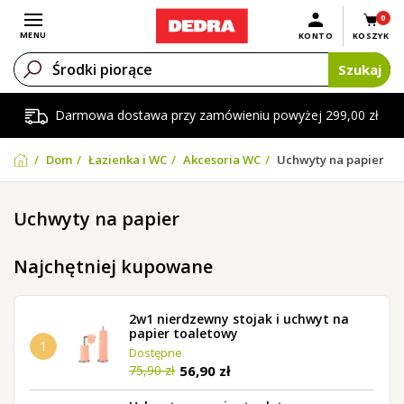
0
Otwórz menu
MENU
KONTO
KOSZYK
Szukaj
Darmowa dostawa przy zamówieniu powyżej 299,00 zł
Dom
Łazienka i WC
Akcesoria WC
Uchwyty na papier
Uchwyty na papier
Najchętniej kupowane
2w1 nierdzewny stojak i uchwyt na
papier toaletowy
1
Dostępne
56,90 zł
75,90 zł