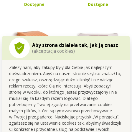
Dostępne
Dostępne
Aby strona działała tak, jak ją znasz
(akceptacja cookies)
Zależy nam, aby zakupy były dla Ciebie jak najlepszym
doświadczeniem. Abyś na naszej stronie szybko znalazł to,
Uchwyt na papier toaletowy
SOWA wisząca szafka na
czego szukasz, oszczędzając dużo kliknięć i nie widząc
morelowy
papier toaletowy biała
reklam rzeczy, które Cię nie interesują. Abyś zobaczył
Cena dla Ciebie
Cena dla Ciebie
stronę w widoku, do którego jesteś przyzwyczajony i nie
18,90 zł
94,90 zł
musiał się za każdym razem logować. Dlatego
Do koszyka
Do koszyka
potrzebujemy Twojej zgody na przetwarzanie cookies-
małych plików, które są tymczasowo przechowywane
Dostępne
Dostępne
w Twojej przeglądarce. Naciskając przycisk „W porządku”,
zgadzasz się na ustawienie cookies tak, abyśmy świadczyli
Ci konkretne i przydatne usługi na podstawie Twoich