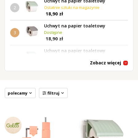
Uchwyt na papier toaletowy
2
Ostatnie sztuki na magazynie
18,90 zł
Uchwyt na papier toaletowy
3
Dostępne
18,90 zł
Uchwyt na papier toaletowy
4
Dostępne
Zobacz więcej
18,90 zł
SOWA wisząca szafka na papier
toaletowy
5
Ostatnie sztuki na magazynie
31,32 zł
polecamy
filtruj
94,90 zł