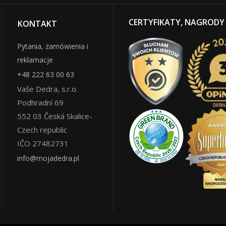
CERTYFIKATY, NAGRODY
KONTAKT
Pytania, zamówienia i
reklamacje
+48 222 63 00 63
Vaše Dedra, s.r.o.
Podhradní 69
552 03
Česká Skalice
-
Czech republic
IČO 27482731
info@mojadedra.pl