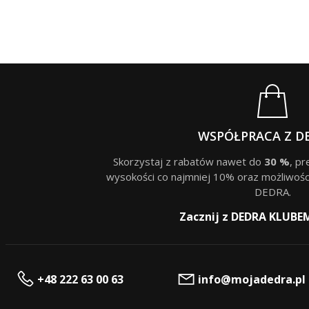
WSPÓŁPRACA Z D
Skorzystaj z rabatów nawet do
30 %
, p
wysokości co najmniej 10% oraz możliwośc
DEDRA.
Zacznij z DEDRA KLUBE
+48 222 63 00 63
info@mojadedra.pl