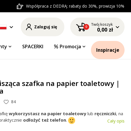
Współpraca z DEDRĄ: rabaty do 30%, prowizja 10%
Twój koszyk
Zaloguj się
0
0,00 zł
nty
SPACERKI
Promocja
Inspiracje
sząca szafka na papier toaletowy |
a
84
afkę
wykorzystasz na papier toaletowy
lub
ręczniczki
, na
raktycznie
odłożyć też telefon
.
Cały opis