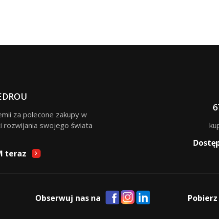
EDROU
6
remii za polecone zakupy w
i rozwijania swojego świata
ku
Dostę
M teraz
Obserwuj nas na
Pobierz