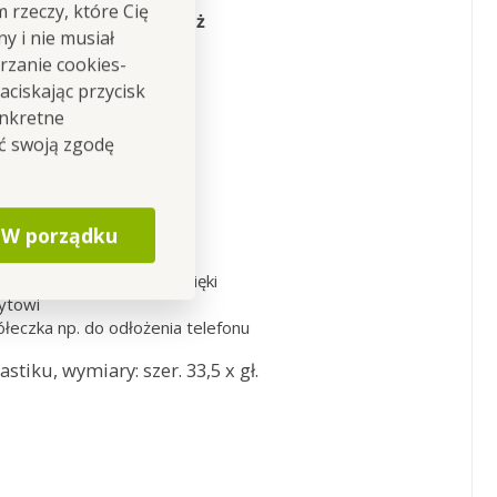
m rzeczy, które Cię
praktycznie
odłożyć też
y i nie musiał
rzanie cookies-
ciskając przycisk
onkretne
ić swoją zgodę
 papiery toaletowe lub
W porządku
letowy lub ręczniczki
adkich powierzchniach dzięki
ytowi
ółeczka np. do odłożenia telefonu
tiku, wymiary: szer. 33,5 x gł.