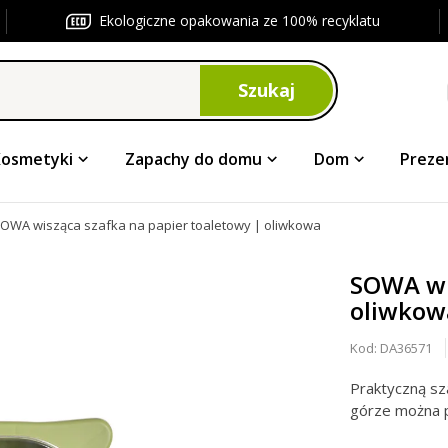
Ekologiczne opakowania ze 100% recyklatu
Szukaj
Kosmetyki
Zapachy do domu
Dom
Preze
OWA wisząca szafka na papier toaletowy | oliwkowa
SOWA wi
oliwkow
Kod:
DA36571
Praktyczną sz
górze można p