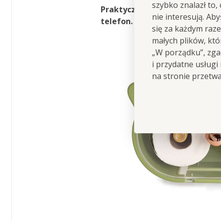
szybko znalazł to,
Praktyczną szafkę
wykorzysta
nie interesują. Ab
telefon
.
się za każdym raz
małych plików, kt
„W porządku”, zgad
i przydatne usługi
na stronie przetw