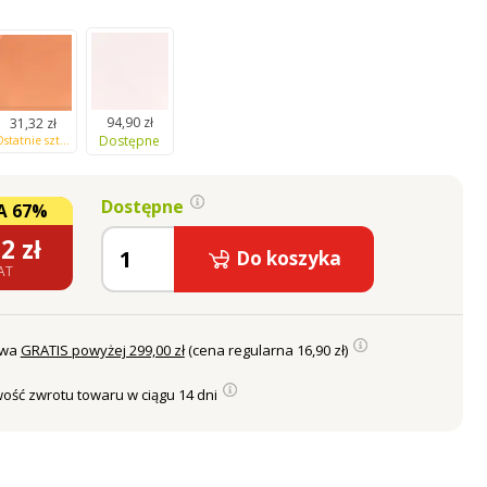
94,90 zł
31,32 zł
Dostępne
Ostatnie sztuki na magazynie
Dostępne
A 67%
32
zł
Do koszyka
AT
awa
GRATIS powyżej 299,00 zł
(cena regularna 16,90 zł)
ość zwrotu towaru w ciągu 14 dni