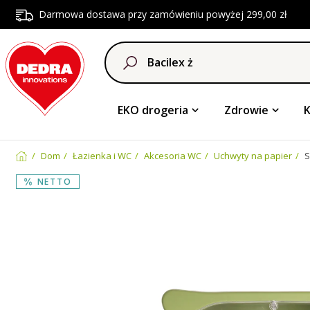
Darmowa dostawa przy zamówieniu powyżej 299,00 zł
EKO drogeria
Zdrowie
Dom
Łazienka i WC
Akcesoria WC
Uchwyty na papier
S
NETTO