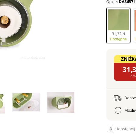
Opcje:
DA36571
31,32 zł
Dostępne
ZNIŻK
31,
z V
Dost
Możliw
Udostępnij