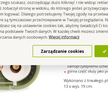
 czego szukasz, oszczędzając dużo kliknięć i nie widząc rekla
sz na papier toaletowy
lub
ręczniczki
, na górze można 
yś zobaczył stronę w widoku, do którego jesteś przyzwyczajon
em logować. Dlatego potrzebujemy Twojej zgody na przetwa
óre są tymczasowo przechowywane w Twojej przeglądarce. Na
zasz się na ustawienie cookies tak, abyśmy świadczyli Ci k
 na podstawie Twoich danych. W każdej chwili możesz zmien
Więcej informacji
arzania danych osobowych.
Wisząca szafka
na dwa
chusteczki.
Zarządzanie cookies
2w1 otwór na papier toa
łatwe umieszczanie na gł
samoprzylepnemu uchw
górna część służy jako p
Wykonano z trwałego plas
13 x wys. 19 cm.