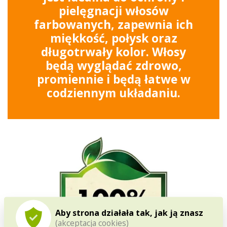
pielęgnacji włosów
farbowanych, zapewnia ich
miękkość, połysk oraz
długotrwały kolor. Włosy
będą wyglądać zdrowo,
promiennie i będą łatwe w
codziennym układaniu.
Aby strona działała tak, jak ją znasz
(akceptacja cookies)