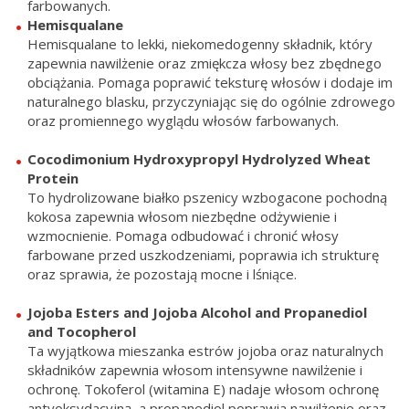
farbowanych.
Hemisqualane
Hemisqualane to lekki, niekomedogenny składnik, który
zapewnia nawilżenie oraz zmiękcza włosy bez zbędnego
obciążania. Pomaga poprawić teksturę włosów i dodaje im
naturalnego blasku, przyczyniając się do ogólnie zdrowego
oraz promiennego wyglądu włosów farbowanych.
Cocodimonium Hydroxypropyl Hydrolyzed Wheat
Protein
To hydrolizowane białko pszenicy wzbogacone pochodną
kokosa zapewnia włosom niezbędne odżywienie i
wzmocnienie. Pomaga odbudować i chronić włosy
farbowane przed uszkodzeniami, poprawia ich strukturę
oraz sprawia, że pozostają mocne i lśniące.
Jojoba Esters and Jojoba Alcohol and Propanediol
and Tocopherol
Ta wyjątkowa mieszanka estrów jojoba oraz naturalnych
składników zapewnia włosom intensywne nawilżenie i
ochronę. Tokoferol (witamina E) nadaje włosom ochronę
antyoksydacyjną, a propanediol poprawia nawilżenie oraz