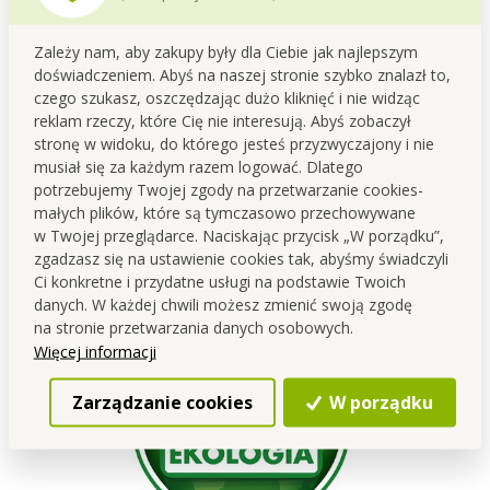
Zależy nam, aby zakupy były dla Ciebie jak najlepszym
doświadczeniem. Abyś na naszej stronie szybko znalazł to,
czego szukasz, oszczędzając dużo kliknięć i nie widząc
reklam rzeczy, które Cię nie interesują. Abyś zobaczył
stronę w widoku, do którego jesteś przyzwyczajony i nie
BUTELKA
GoEco
ZE 100% RECYKLATU
(posegregowany i
musiał się za każdym razem logować. Dlatego
umyty plastik). Wyprodukowana w Polsce.
potrzebujemy Twojej zgody na przetwarzanie cookies-
100% masy tej butelki stanowią tworzywa sztuczne, które
małych plików, które są tymczasowo przechowywane
ludzie posortowali i przekazali do odpadów.
w Twojej przeglądarce. Naciskając przycisk „W porządku”,
zgadzasz się na ustawienie cookies tak, abyśmy świadczyli
Ci konkretne i przydatne usługi na podstawie Twoich
danych. W każdej chwili możesz zmienić swoją zgodę
na stronie przetwarzania danych osobowych.
Więcej informacji
Zarządzanie cookies
W porządku