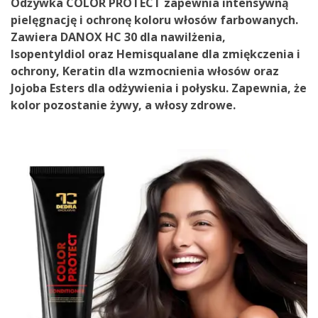
Odżywka
COLOR PROTECT
zapewnia intensywną
pielęgnację i ochronę koloru włosów farbowanych.
Zawiera
DANOX HC 30
dla nawilżenia,
Isopentyldiol
oraz
Hemisqualane
dla zmiękczenia i
ochrony,
Keratin
dla wzmocnienia włosów oraz
Jojoba Esters
dla odżywienia i połysku. Zapewnia, że
kolor pozostanie żywy, a włosy zdrowe.