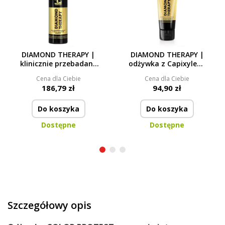
DIAMOND THERAPY |
DIAMOND THERAPY |
klinicznie przebadane
odżywka z Capixylem,
serum do włosów z 5%
Kofeiną, Keratyną &
Cena dla Ciebie
Cena dla Ciebie
CAPIXYL® i 2% kofeiną |
Betainą | dla wzrostu
186,79 zł
94,90 zł
dla wzrostu włosów &
włosów & jedwabistej
ograniczenia
miękkości
wypadania
Do koszyka
Do koszyka
Dostępne
Dostępne
Szczegółowy opis