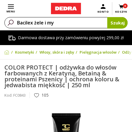
0
Otwórz menu
MENU
KONTO
KOSZYK
Szukaj
Darmowa dostawa przy zamówieniu powyżej 299,00 zł
Kosmetyki
Włosy, skóra i zęby
Pielęgnacja włosów
Odży
COLOR PROTECT | odżywka do włosów
farbowanych z Keratyną, Betainą &
proteinami Pszenicy | ochrona koloru &
jedwabista miękkość | 250 ml
105
Kod:
FC0843