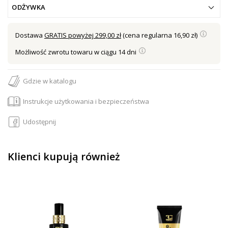
ODŻYWKA
Dostawa
GRATIS powyżej 299,00 zł
(cena regularna 16,90 zł)
Możliwość zwrotu towaru w ciągu 14 dni
Gdzie w katalogu
Instrukcje użytkowania i bezpieczeństwa
Udostępnij
Klienci kupują również