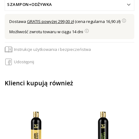
SZAMPON+ODŻYWKA
Dostawa
GRATIS powyżej 299,00 zł
(cena regularna 16,90 zł)
Możliwość zwrotu towaru w ciągu 14 dni
Instrukcje użytkowania i bezpieczeństwa
Udostępnij
Klienci kupują również