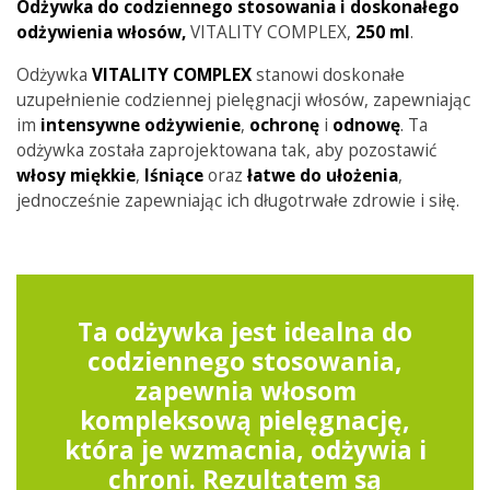
Odżywka do codziennego stosowania i doskonałego
odżywienia włosów,
VITALITY COMPLEX,
250 ml
.
Odżywka
VITALITY
COMPLEX
stanowi doskonałe
uzupełnienie codziennej pielęgnacji włosów, zapewniając
im
intensywne
odżywienie
,
ochronę
i
odnowę
. Ta
odżywka została zaprojektowana tak, aby pozostawić
włosy
miękkie
,
lśniące
oraz
łatwe do ułożenia
,
jednocześnie zapewniając ich długotrwałe zdrowie i siłę.
Ta odżywka jest idealna do
codziennego stosowania,
zapewnia włosom
kompleksową pielęgnację,
która je wzmacnia, odżywia i
chroni. Rezultatem są