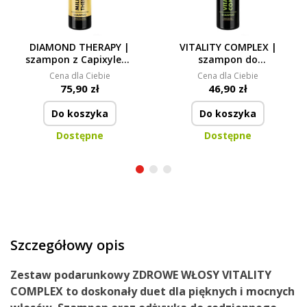
DIAMOND THERAPY |
VITALITY COMPLEX |
szampon z Capixylem,
szampon do
Kofeiną, Keratyną &
codziennego użytku z
Cena dla Ciebie
Cena dla Ciebie
Betainą | dla wzrostu
Keratyną & proteinami
75,90 zł
46,90 zł
włosów
Pszenicy | odżywienie &
wzmocnienie włosów
Do koszyka
Do koszyka
Dostępne
Dostępne
Szczegółowy opis
Zestaw podarunkowy ZDROWE WŁOSY VITALITY
COMPLEX to doskonały duet dla pięknych i mocnych