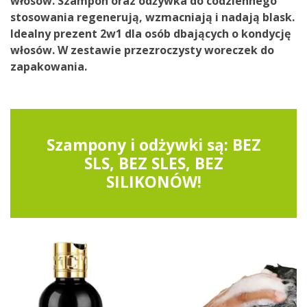
włosów. Szampon oraz odżywka do codziennego
stosowania regenerują, wzmacniają i nadają blask.
Idealny prezent 2w1 dla osób dbających o kondycję
włosów. W zestawie przezroczysty woreczek do
zapakowania.
Szampony i odżywki są: BEZ
SLS, BEZ SLES, BEZ
SILIKONÓW!