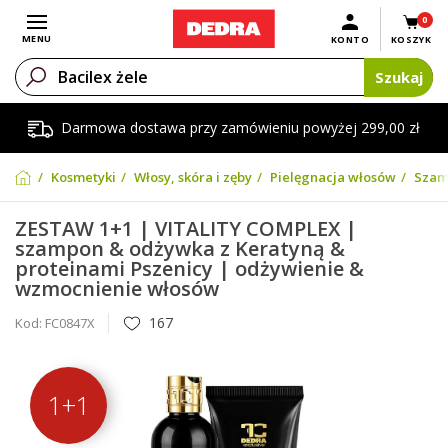
0
Otwórz menu
MENU
KONTO
KOSZYK
Szukaj
Darmowa dostawa przy zamówieniu powyżej 299,00 zł
Kosmetyki
Włosy, skóra i zęby
Pielęgnacja włosów
Szam
ZESTAW 1+1 | VITALITY COMPLEX |
szampon & odżywka z Keratyną &
proteinami Pszenicy | odżywienie &
wzmocnienie włosów
167
Kod:
FC0847X
1+1