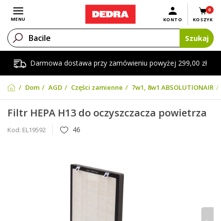
0
Otwórz menu
MENU
KONTO
KOSZYK
Szukaj
Darmowa dostawa przy zamówieniu powyżej 299,00 zł
Dom
AGD
Części zamienne
7w1, 8w1 ABSOLUTIONAIR
Filtr HEPA H13 do oczyszczacza powietrza
46
Kod:
EL19592