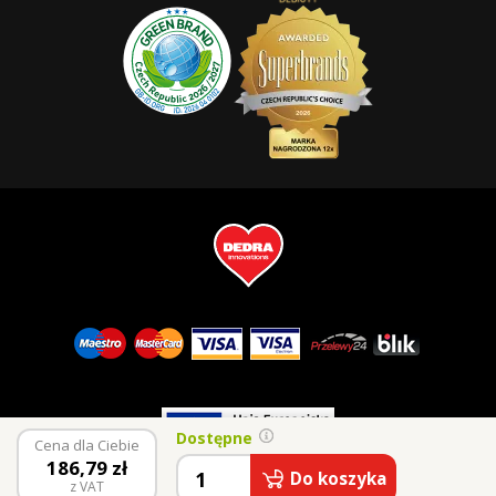
Dostępne
Cena dla Ciebie
186,79
zł
© 2026 Vaše Dedra, s.r.o.
Do koszyka
z VAT