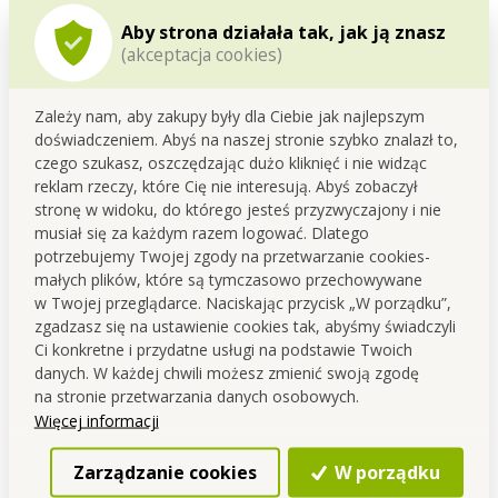
Aby strona działała tak, jak ją znasz
Szczegółowy opis
(akceptacja cookies)
Wymienny filtr HEPA klasy H13 do 8in1
Zależy nam, aby zakupy były dla Ciebie jak najlepszym
AbsolutionAIR
doświadczeniem. Abyś na naszej stronie szybko znalazł to,
połączenia oczyszczacza powietrza, jonizatora i
czego szukasz, oszczędzając dużo kliknięć i nie widząc
nawilżacza w jednym.
reklam rzeczy, które Cię nie interesują. Abyś zobaczył
stronę w widoku, do którego jesteś przyzwyczajony i nie
musiał się za każdym razem logować. Dlatego
Filtr drobnych cząsteczek
HEPA
klasy
H13
przechwyci
do
potrzebujemy Twojej zgody na przetwarzanie cookies-
małych plików, które są tymczasowo przechowywane
99,95% alergenów.
w Twojej przeglądarce. Naciskając przycisk „W porządku”,
Filtr HEPA usunie z powietrza do 99,95% cząstek
zgadzasz się na ustawienie cookies tak, abyśmy świadczyli
zanieczyszczających- drobny pył, bakterie, wirusy i alergeny.
Ci konkretne i przydatne usługi na podstawie Twoich
Wymiary: 29 x 2,5 x 39,5 cm.
danych. W każdej chwili możesz zmienić swoją zgodę
na stronie przetwarzania danych osobowych.
Importer: Vaše Dedra s. r. o., Podhradní 69, Česká Skalice,
Więcej informacji
Česká republika
Kontakt
Zarządzanie cookies
W porządku