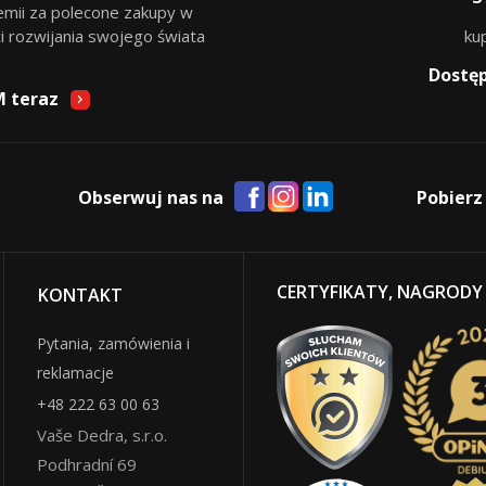
remii za polecone zakupy w
i rozwijania swojego świata
ku
Dostę
M teraz
Obserwuj nas na
Pobierz
CERTYFIKATY, NAGRODY
KONTAKT
Pytania, zamówienia i
reklamacje
+48 222 63 00 63
Vaše Dedra, s.r.o.
Podhradní 69