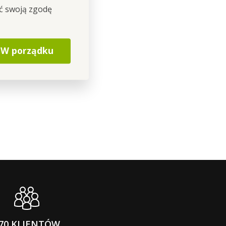
ić swoją zgodę
W porządku
70 KLIENTÓW