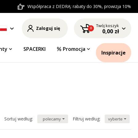
Współpraca z DEDRĄ: rabaty do 30%, prowizja 10%
Twój koszyk
Zaloguj się
0
0,00 zł
nty
SPACERKI
Promocja
Inspiracje
Sortuj według:
Filtruj według:
polecamy
vyberte