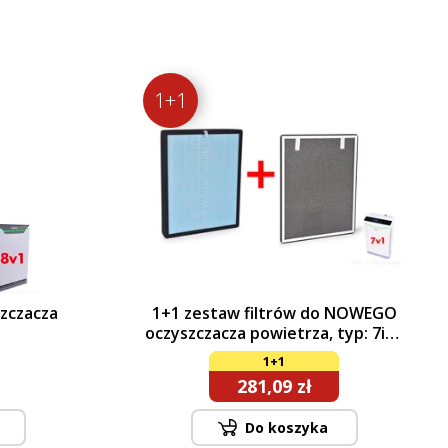
1+1
szczacza
1+1 zestaw filtrów do NOWEGO
oczyszczacza powietrza, typ: 7in1
AbsolutionAIR
1+1
281,09 zł
Do koszyka