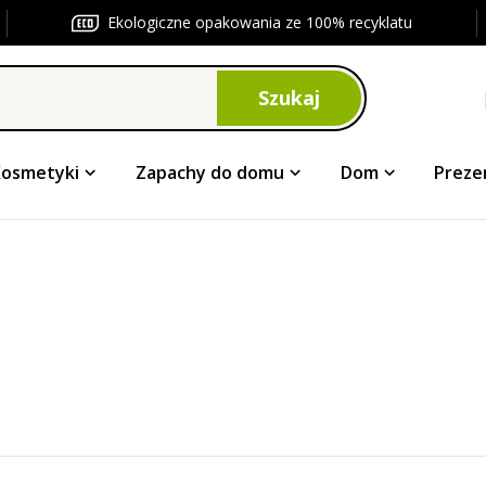
Ekologiczne opakowania ze 100% recyklatu
Szukaj
Kosmetyki
Zapachy do domu
Dom
Preze