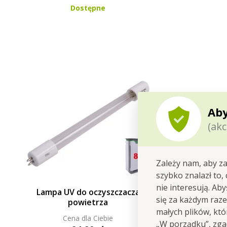
Dostępne
Aby
(akc
Zależy nam, aby za
szybko znalazł to,
nie interesują. Ab
Lampa UV do oczyszczacza
się za każdym raz
powietrza
małych plików, kt
Cena dla Ciebie
„W porządku”, zgad