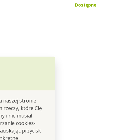
Dostępne
a naszej stronie
m rzeczy, które Cię
y i nie musiał
rzanie cookies-
ciskając przycisk
onkretne