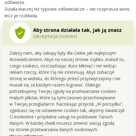
odświeża.
Działa inaczej niż typowe odświeżacze – nie rozprasza woni,
lecz je rozkłada.
Bezpieczny dla tekstyliów oraz odpowiedni do częstego
stosowania.
Aby strona działała tak, jak ją znasz
(akceptacja cookies)
🧴
Stosowanie:
Spryskaj z odległości 20–30 cm na tekstylia lub do
Zależy nam, aby zakupy były dla Ciebie jak najlepszym
powietrza.
doświadczeniem. Abyś na naszej stronie szybko znalazł to,
Pozostaw do działania – preparat zaczyna neutralizować
czego szukasz, oszczędzając dużo kliknięć i nie widząc
zapachy natychmiast.
reklam rzeczy, które Cię nie interesują. Abyś zobaczył
Powtarzaj w razie potrzeby – szczególnie po kontakcie z
stronę w widoku, do którego jesteś przyzwyczajony i nie
dymem, smażeniem, grillowaniem itp.
musiał się za każdym razem logować. Dlatego
potrzebujemy Twojej zgody na przetwarzanie cookies-
🎯
DEOTEX ANTITABAC
– świeży start dla Twojej
małych plików, które są tymczasowo przechowywane
garderoby, salonu i auta.
w Twojej przeglądarce. Naciskając przycisk „W porządku”,
Bez nieprzyjemnych zapachów. Tylko czystość i lekka woń
zgadzasz się na ustawienie cookies tak, abyśmy świadczyli
elegancji.
Ci konkretne i przydatne usługi na podstawie Twoich
danych. W każdej chwili możesz zmienić swoją zgodę
na stronie przetwarzania danych osobowych.