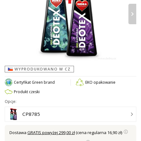
›
WYPRODUKOWANO W CZ
Certyfikat Green brand
EKO opakowanie
Produkt czeski
Opcje:
CP8785
Dostawa
GRATIS powyżej 299,00 zł
(cena regularna 16,90 zł)