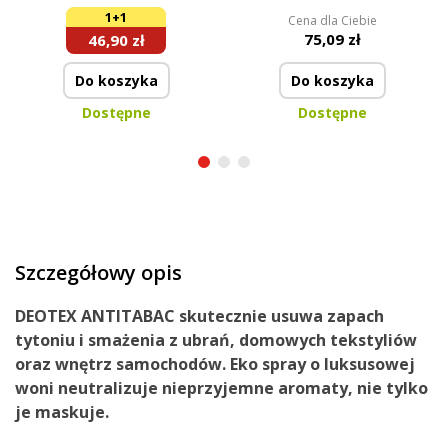
Środek czyszczący +
ULTRA RAPID + ALL
1+1
Cena dla Ciebie
spray impregnujący |
INCLUSIVE | 115 myć
75,09 zł
46,90 zł
500 ml + 200 ml
Do koszyka
Do koszyka
Dostępne
Dostępne
Szczegółowy opis
DEOTEX ANTITABAC skutecznie usuwa zapach
tytoniu i smażenia z ubrań, domowych tekstyliów
oraz wnętrz samochodów. Eko spray o luksusowej
woni neutralizuje nieprzyjemne aromaty, nie tylko
je maskuje.