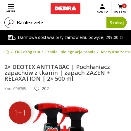
0
Otwórz menu
MENU
KONTO
KOSZYK
Szukaj
Darmowa dostawa przy zamówieniu powyżej 299,00 zł
EKO drogeria
Pranie i pielęgnacja prania
Korzystne zesta
2× DEOTEX ANTITABAC | Pochłaniacz
zapachów z tkanin | zapach ZAZEN +
RELAXATION | 2× 500 ml
202
Kod:
CP8785
1+1