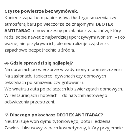
Czyste powietrze bez wymówek.
Koniec z zapachem papierosów, tłustego smażenia czy
atmosferą baru po wieczorze ze znajomymi.
DEOTEX
ANTITABAC
to nowoczesny pochłaniacz zapachów, który
radzi sobie nawet z najbardziej uporczywymi woniami – i co
ważne, nie przykrywa ich, ale neutralizuje cząsteczki
zapachowe bezpośrednio u źródła.
🚗
Gdzie sprawdzi się najlepiej?
Na ubraniach po wieczorze w zadymionym pomieszczeniu.
Na zasłonach, tapicerce, dywanach czy domowych
tekstyliach po smażeniu czy grillowaniu.
We wnętrzu auta po palaczach lub zwierzętach domowych.
W restauracjach i hotelach – do natychmiastowego
odświeżenia przestrzeni.
💡
Dlaczego pokochasz DEOTEX ANTITABAC?
Neutralizuje woń dymu tytoniowego, potu i jedzenia.
Zawiera luksusowy zapach kosmetyczny, który przyjemnie