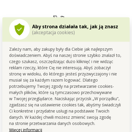
Aby strona działała tak, jak ją znasz
(akceptacja cookies)
Zależy nam, aby zakupy były dla Ciebie jak najlepszym
doświadczeniem. Abyś na naszej stronie szybko znalazł to,
czego szukasz, oszczędzając dużo kliknięć i nie widząc
reklam rzeczy, które Cię nie interesują. Abyś zobaczył
stronę w widoku, do którego jesteś przyzwyczajony i nie
musiał się za każdym razem logować. Dlatego
Opracowujemy i produkujemy w Czechach
potrzebujemy Twojej zgody na przetwarzanie cookies-
małych plików, które są tymczasowo przechowywane
Ten produkt powstaje w naszym własnym zapleczu
w Twojej przeglądarce. Naciskając przycisk „W porządku”,
produkcyjnym w
Czeskiej
Skalicy
.
zgadzasz się na ustawienie cookies tak, abyśmy świadczyli
Już od
1995
roku zajmujemy się rozwojem oraz produkcją
Ci konkretne i przydatne usługi na podstawie Twoich
drogerii i kosmetyków.
danych. W każdej chwili możesz zmienić swoją zgodę
na stronie przetwarzania danych osobowych.
Podczas opracowywania stawiamy na
funkcjonalność,
Więcej informacji
jakość oraz troskę o ludzi i dom
.