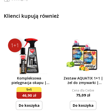
Klienci kupują również
1+1
Kompleksowa
Zestaw AQUATIX 1+1 |
pielęgnacja okapu |
żel do zmywarki |
Środek czyszczący +
ULTRA RAPID + ALL
1+1
Cena dla Ciebie
spray impregnujący |
INCLUSIVE | 115 myć
75,09 zł
46,90 zł
500 ml + 200 ml
Do koszyka
Do koszyka