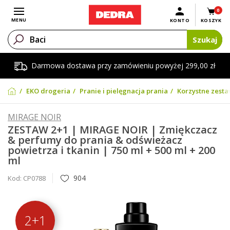
0
Otwórz menu
MENU
KONTO
KOSZYK
Szukaj
Darmowa dostawa przy zamówieniu powyżej 299,00 zł
EKO drogeria
Pranie i pielęgnacja prania
Korzystne zesta
MIRAGE NOIR
ZESTAW 2+1 | MIRAGE NOIR | Zmiękczacz
& perfumy do prania & odświeżacz
powietrza i tkanin | 750 ml + 500 ml + 200
ml
904
Kod:
CP0788
2+1