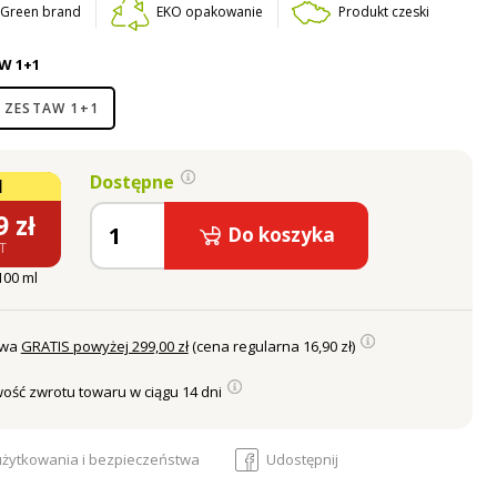
t Green brand
EKO opakowanie
Produkt czeski
W 1+1
ZESTAW 1+1
Dostępne
1
9
zł
Do koszyka
AT
 100 ml
awa
GRATIS powyżej 299,00 zł
(cena regularna 16,90 zł)
ość zwrotu towaru w ciągu 14 dni
 użytkowania i bezpieczeństwa
Udostępnij