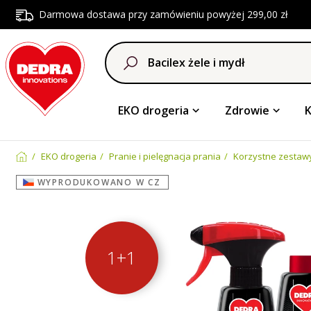
Darmowa dostawa przy zamówieniu powyżej 299,00 zł
EKO drogeria
Zdrowie
EKO drogeria
Pranie i pielęgnacja prania
Korzystne zestawy
WYPRODUKOWANO W CZ
1+1