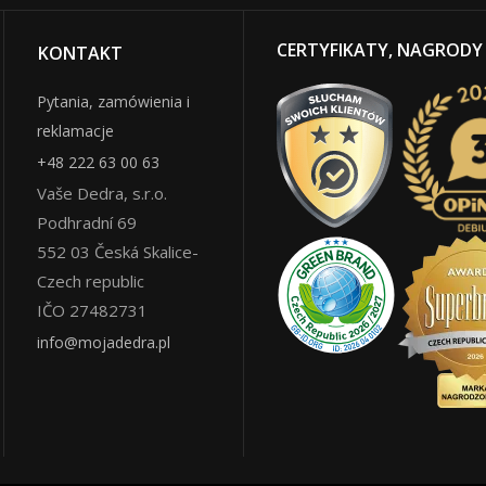
CERTYFIKATY, NAGRODY
KONTAKT
Pytania, zamówienia i
reklamacje
+48 222 63 00 63
Vaše Dedra, s.r.o.
Podhradní 69
552 03
Česká Skalice
-
Czech republic
IČO 27482731
info@mojadedra.pl