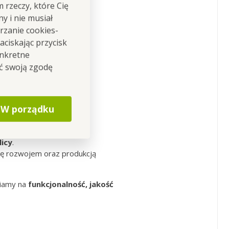
m rzeczy, które Cię
kami podczas
letnich
y i nie musiał
rzanie cookies-
ciskając przycisk
onkretne
ić swoją zgodę
rodukujemy w
W porządku
ym własnym zapleczu
licy
.
ę rozwojem oraz produkcją
iamy na
funkcjonalność, jakość