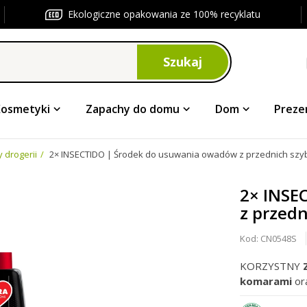
Ekologiczne opakowania ze 100% recyklatu
Szukaj
Kosmetyki
Zapachy do domu
Dom
Preze
 drogerii
2× INSECTIDO | Środek do usuwania owadów z przednich szyb i
2× INSE
z przedn
Kod:
CN0548S
KORZYSTNY
komarami
or