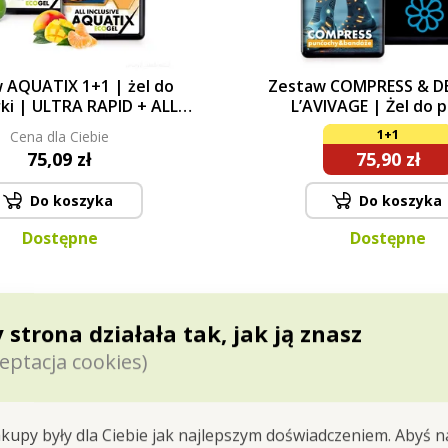
 AQUATIX 1+1 | żel do
Zestaw COMPRESS & 
ki | ULTRA RAPID + ALL
L’AVIVAGE | Żel do p
CLUSIVE | 115 myć
pończoch kompresyjnych
1+1
Cena dla Ciebie
& ortez + probiotyczny
75,09 zł
75,90 zł
płukania tkanin | 500 ml
Do koszyka
Do koszyka
Dostępne
Dostępne
 strona działała tak, jak ją znasz
eptacja cookies)
kupy były dla Ciebie jak najlepszym doświadczeniem. Abyś n