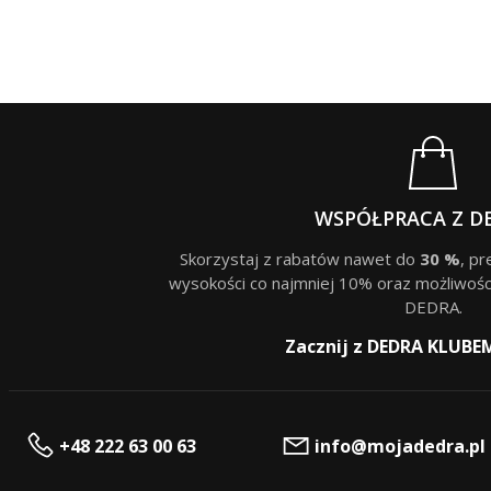
WSPÓŁPRACA Z D
Skorzystaj z rabatów nawet do
30 %
, p
wysokości co najmniej 10% oraz możliwośc
DEDRA.
Zacznij z DEDRA KLUBE
+48 222 63 00 63
info@mojadedra.pl