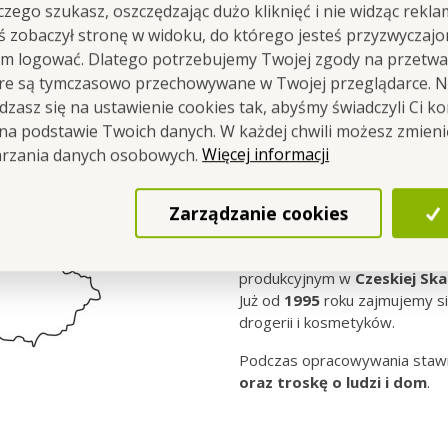
 czego szukasz, oszczędzając dużo kliknięć i nie widząc rekla
WY
EKO
SKŁAD!
Rozwiąże problem
z
komarami
oraz
musz
yś zobaczył stronę w widoku, do którego jesteś przyzwyczajon
em logować. Dlatego potrzebujemy Twojej zgody na przetwa
óre są tymczasowo przechowywane w Twojej przeglądarce. Na
zasz się na ustawienie cookies tak, abyśmy świadczyli Ci k
 na podstawie Twoich danych. W każdej chwili możesz zmien
Więcej informacji
arzania danych osobowych.
Opracowujemy i p
Czechach
Zarządzanie cookies
Ten produkt powstaje w nasz
produkcyjnym w
Czeskiej
Ska
Już od
1995
roku zajmujemy si
drogerii i kosmetyków.
Podczas opracowywania staw
oraz troskę o ludzi i dom
.