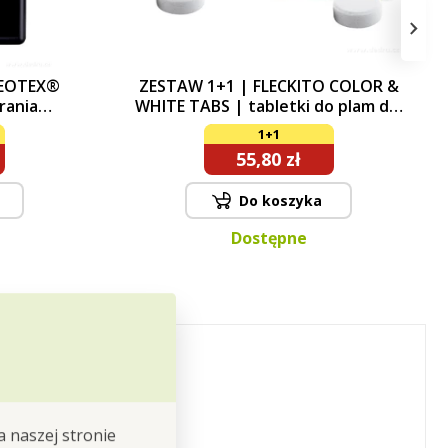
›
DEOTEX®
ZESTAW 1+1 | FLECKITO COLOR &
rania
WHITE TABS | tabletki do plam dla
, bandaży
białego i kolorowego prania | 24
1+1
 płyn do
tabletki
55,80 zł
 + 1000 ml
Do koszyka
Dostępne
a naszej stronie