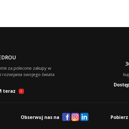
EDROU
3
remii za polecone zakupy w
i rozwijania swojego świata
ku
Dostę
M teraz
Obserwuj nas na
Pobierz