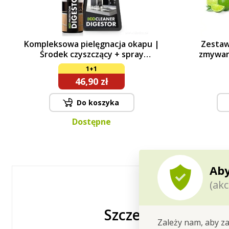
Kompleksowa pielęgnacja okapu |
Zestaw
Środek czyszczący + spray
zmywar
impregnujący | 500 ml + 200 ml
IN
1+1
46,90 zł
Do koszyka
Dostępne
Aby
(akc
Szczegółowy opis
Zależy nam, aby za