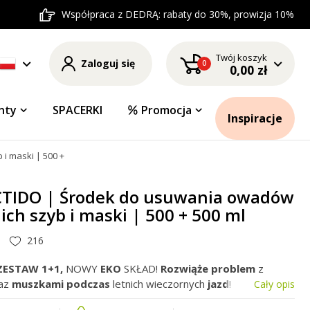
Współpraca z DEDRĄ: rabaty do 30%, prowizja 10%
Twój koszyk
Zaloguj się
0
0,00 zł
nty
SPACERKI
Promocja
Inspiracje
 maski | 500 + 500 ml
CTIDO | Środek do usuwania owadów
ich szyb i maski | 500 + 500 ml
216
ZESTAW 1+1,
NOWY
EKO
SKŁAD!
Rozwiąże problem
z
az
muszkami podczas
letnich wieczornych
jazd
!
Cały opis