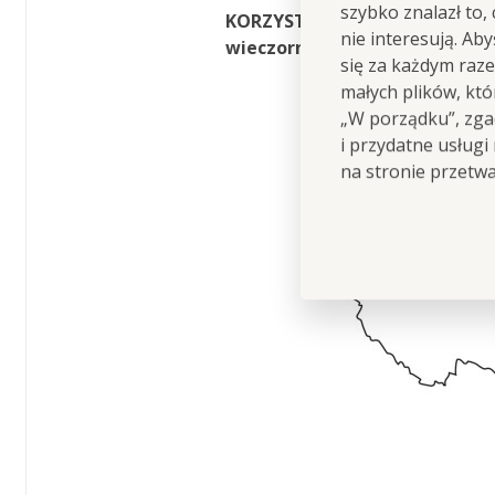
szybko znalazł to,
KORZYSTNY
ZESTAW 1+1,
NO
nie interesują. Ab
wieczornych
jazd
!
się za każdym raz
małych plików, kt
„W porządku”, zgad
i przydatne usługi
na stronie przetw