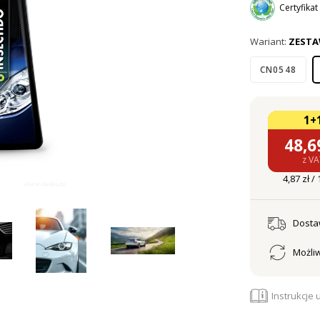
Certyfika
Wariant:
ZESTA
CN0548
1+
48,6
z V
4,87 zł /
Dost
Możliw
Instrukcje