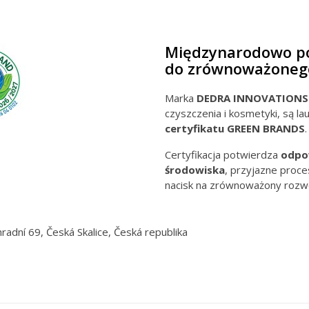
Międzynarodowo po
do zrównoważoneg
Marka
DEDRA INNOVATIONS
czyszczenia i kosmetyki, są l
certyfikatu GREEN BRANDS
.
Certyfikacja potwierdza
odpow
środowiska
, przyjazne proc
nacisk na zrównoważony rozw
radní 69, Česká Skalice, Česká republika