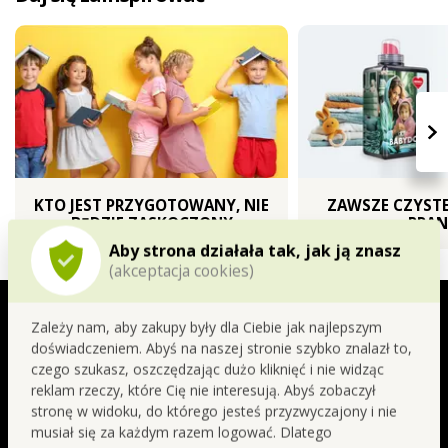
›
KTO JEST PRZYGOTOWANY, NIE
ZAWSZE CZYSTE
BĘDZIE ZASKOCZONY
PRAN
Aby strona działała tak, jak ją znasz
Zobacz inne spacerki
(akceptacja cookies)
SIGNATURE | najwyższy poziom
perfumerii
Zależy nam, aby zakupy były dla Ciebie jak najlepszym
BERRIES ABSOLUTE
doświadczeniem. Abyś na naszej stronie szybko znalazł to,
czego szukasz, oszczędzając dużo kliknięć i nie widząc
reklam rzeczy, które Cię nie interesują. Abyś zobaczył
Malina stanowi serce tej ciemnej, owocowej
stronę w widoku, do którego jesteś przyzwyczajony i nie
kompozycji, nadając jej słodki, soczysty i zmysłowy
musiał się za każdym razem logować. Dlatego