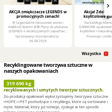
›
AKCJA zmiękczacze LEGENDS w
Akcja! Zdobą
promocyjnych cenach!
ksylitolowe gu
🌸 Legendarne luksusowe wonie i
Na każdego klient
miękkość tkanin! 🌼🌺 Płyny do płukania
DARMOWE opakowanie
LEGENDS o ekskluzywnych zapachach
ksylitolem i naturaln
zamienią każde pranie w doznanie.
Sprzedawcy i koordynatorzy
Promocje i zniżki
Teraz w promocji tylko za 18,90 zł ze
06.08.2026
zniżką 5,39 zł.
Wszystko
Recyklingowane tworzywa sztuczne w
naszych opakowaniach
319 690 kg
recyklowanych i umytych tworzyw sztucznych.
Do produkcji opakowań wykorzystujemy tworzywa sztuczne
rHDPE i rPET pochodzące z recyklingu, które są sortowane i
myte. Materiał, który już istnieje, zyskuje w ten sposób