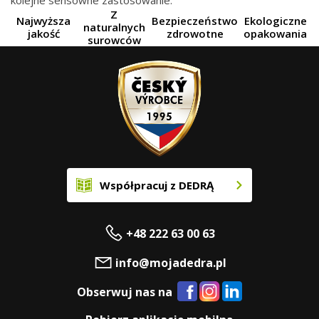
kolejne sensowne zastosowanie.
Z
Najwyższa
Bezpieczeństwo
Ekologiczne
naturalnych
jakość
zdrowotne
opakowania
surowców
Współpracuj z DEDRĄ
+48 222 63 00 63
info@mojadedra.pl
Obserwuj nas na