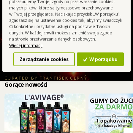
charakter. W połączeniu z truskawką, mandarynką i
potrzebujemy Twojej zgody na przetwarzanie cookies-
małych plików, które są tymczasowo przechowywane
wiśnią tworzy promienny, czerwony owocowy akcent,
w Twojej przeglądarce. Naciskając przycisk „W porządku”,
intensywny, uwodzicielski i elegancki.
zgadzasz się na ustawienie cookies tak, abyśmy świadczyli
Ci konkretne i przydatne usługi na podstawie Twoich
SIGNATURE
Bez zbędnej
danych. W każdej chwili możesz zmienić swoją zgodę
jakość
chemii
na stronie przetwarzania danych osobowych.
Więcej informacji
Kolejne objawienie
Zarządzanie cookies
W porządku
CURATED BY FRANTIŠEK ČERNÝ
Gorące nowości