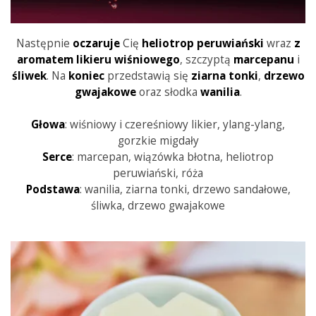
Następnie
oczaruje
Cię
heliotrop peruwiański
wraz
z
aromatem likieru wiśniowego
, szczyptą
marcepanu
i
śliwek
. Na
koniec
przedstawią się
ziarna
tonki
,
drzewo
gwajakowe
oraz słodka
wanilia
.
Głowa
: wiśniowy i czereśniowy likier, ylang-ylang,
gorzkie migdały
Serce
: marcepan, wiązówka błotna, heliotrop
peruwiański, róża
Podstawa
: wanilia, ziarna tonki, drzewo sandałowe,
śliwka, drzewo gwajakowe