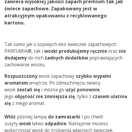
zawiera
wysokiej jakości zapach premium
tak jak
świece zapachowe. Zapakowany jest
w
atrakcyjnym opakowaniu
z recyklowanego
kartonu.
Tak samo jak u sojowych eko świeczek zapachowych
PARFUMIA®, tak i
woski produkujemy ręcznie
oraz
nie
dodajemy
do nich
żadnych dodatków
poprawiających
zachowanie wosku.
Rozpuszczony
wosk zapachowy
szybko wypełni
aromatem
wnętrze. Po zdmuchnięciu świecy
wosk
zestali się
i można go
użyć
ponownie
.
Jego
objętość nie zmniejsza się
, tylko z
czasem ulatnia
się
z niego
aromat.
Włóż
później lampę
do zamrażarki
i po chwili
zużyty
wosk
łatwo
odpadnie
. Następnie możesz
wykorzystać wosk do zrobienia własnych świeczek.