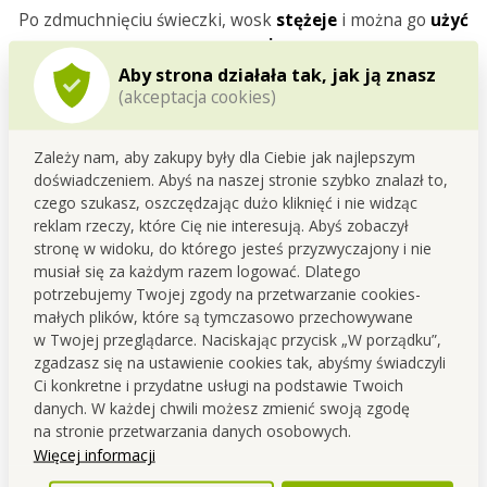
Po zdmuchnięciu świeczki, wosk
stężeje
i można go
użyć
ponownie
.
Aby strona działała tak, jak ją znasz
Jego
objętość nie zmniejsza się
,
z
(akceptacja cookies)
czasem
tylko
wyparuje
z niego
zapach
.
Zależy nam, aby zakupy były dla Ciebie jak najlepszym
doświadczeniem. Abyś na naszej stronie szybko znalazł to,
czego szukasz, oszczędzając dużo kliknięć i nie widząc
reklam rzeczy, które Cię nie interesują. Abyś zobaczył
stronę w widoku, do którego jesteś przyzwyczajony i nie
musiał się za każdym razem logować. Dlatego
potrzebujemy Twojej zgody na przetwarzanie cookies-
małych plików, które są tymczasowo przechowywane
w Twojej przeglądarce. Naciskając przycisk „W porządku”,
zgadzasz się na ustawienie cookies tak, abyśmy świadczyli
Ci konkretne i przydatne usługi na podstawie Twoich
danych. W każdej chwili możesz zmienić swoją zgodę
na stronie przetwarzania danych osobowych.
Więcej informacji