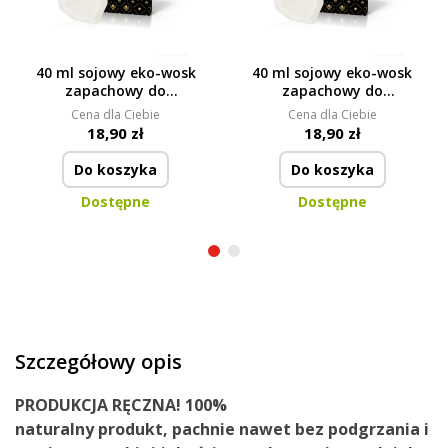
40 ml sojowy eko-wosk
40 ml sojowy eko-wosk
zapachowy do
zapachowy do
aromalampy, MY
aromalampy, RED
Cena dla Ciebie
Cena dla Ciebie
HOME, PARFUMIA®
VELVET, PARFUMIA®
18,90 zł
18,90 zł
Do koszyka
Do koszyka
Dostępne
Dostępne
Szczegółowy opis
PRODUKCJA RĘCZNA!
100%
naturalny
produkt,
pachnie nawet bez podgrzania
i