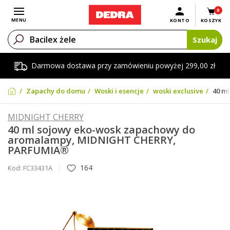
0
Otwórz menu
MENU
KONTO
KOSZYK
Szukaj
Darmowa dostawa przy zamówieniu powyżej 299,00 zł
Zapachy do domu
Woski i esencje
woski exclusive
40 m
MIDNIGHT CHERRY
40 ml sojowy eko-wosk zapachowy do
aromalampy, MIDNIGHT CHERRY,
PARFUMIA®
164
Kod:
FC33431A