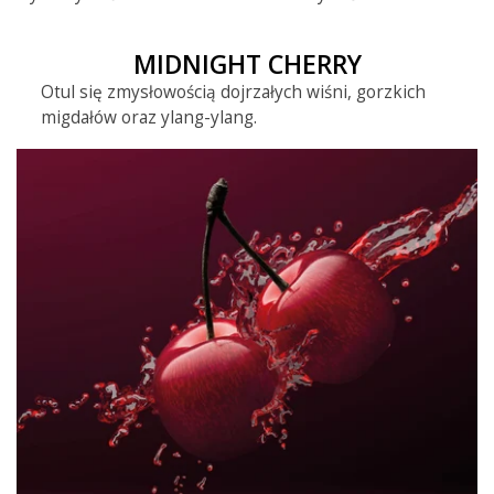
MIDNIGHT CHERRY
Otul się zmysłowością dojrzałych wiśni, gorzkich
migdałów oraz ylang-ylang.