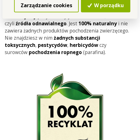
Czy wiesz, że
…
Zarządzanie cookies
W porządku
Wosk sojowy
pozyskiwany jest z nasion soi,
czyli
źródła
odnawialnego
. Jest
100% naturalny
i nie
zawiera żadnych produktów pochodzenia zwierzęcego.
Nie znajdziesz w nim
żadnych substancji
toksycznych
,
pestycydów
,
herbicydów
czy
surowców
pochodzenia
ropnego
(parafina).