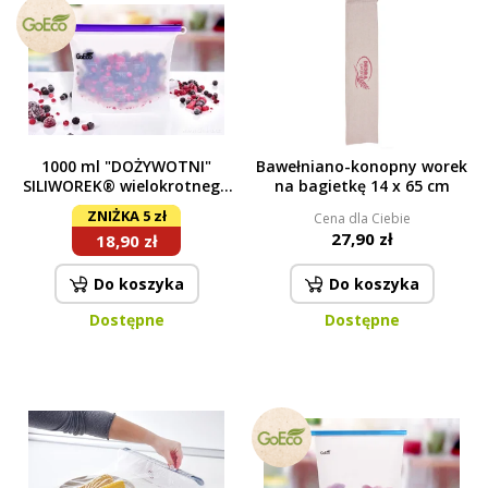
1000 ml "DOŻYWOTNI"
Bawełniano-konopny worek
SILIWOREK® wielokrotnego
na bagietkę 14 x 65 cm
użytku woreczek silikonowt
ZNIŻKA 5 zł
Cena dla Ciebie
na żywność GoEco®
27,90 zł
18,90 zł
fioletowy
Do koszyka
Do koszyka
Dostępne
Dostępne