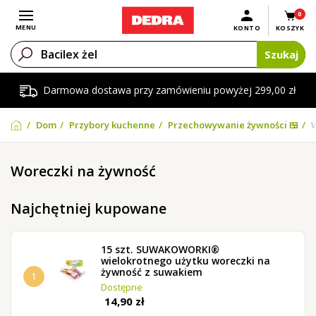
0
Otwórz menu
MENU
KONTO
KOSZYK
Szukaj
Darmowa dostawa przy zamówieniu powyżej 299,00 zł
Dom
Przybory kuchenne
Przechowywanie żywności 🍱
W
Woreczki na żywność
Najchętniej kupowane
15 szt. SUWAKOWORKI®
wielokrotnego użytku woreczki na
żywność z suwakiem
1
Dostępne
14,90 zł