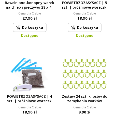
Bawełniano-konopny worek
POWIETRZOZASYSACZ | 5
na chleb i pieczywo 28 x 48
szt. | próżniowe woreczki
cm
strunowe 1,3 L z zaworkiem
Cena dla Ciebie
Cena dla Ciebie
27,90 zł
18,90 zł
Do koszyka
Do koszyka
Dostępne
Dostępne
POWIETRZOZASYSACZ | 4
Zestaw 24 szt. klipsów do
szt. | próżniowe woreczki
zamykania worków
strunowe 3 L z zaworkiem
fioletowe
Cena dla Ciebie
Cena dla Ciebie
18,90 zł
9,90 zł