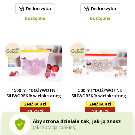
Do koszyka
Do koszyka
Dostępne
Dostępne
1500 ml "DOŻYWOTNI"
500 ml "DOŻYWOTNI:
SILIWOREK® wielokrotnego
SILIWOREK® wielokrotnego
użytku woreczek silikonowy
użytku woreczek silikonowy
ZNIŻKA 8 zł
ZNIŻKA 4 zł
na żywność GoEco® żółty
na żywność GoEco®
24,29 zł
14,90 zł
czerwony
Aby strona działała tak, jak ją znasz
Do koszyka
Do koszyka
(akceptacja cookies)
Dostępne
Dostępne