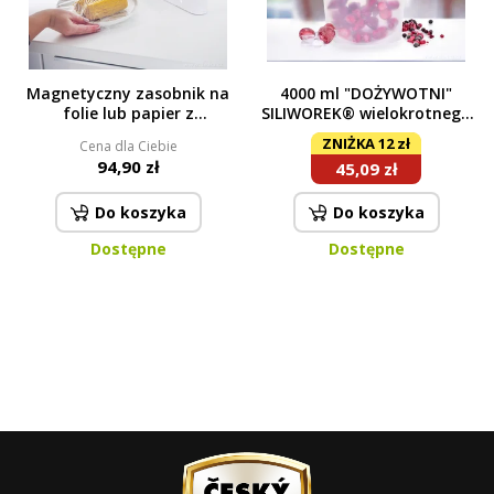
Magnetyczny zasobnik na
4000 ml "DOŻYWOTNI"
folie lub papier z
SILIWOREK® wielokrotnego
przesuwnym nożykiem
użytku woreczek silikonowy
ZNIŻKA 12 zł
Cena dla Ciebie
ROLOKRÓJ
na żywność GoEco®
94,90 zł
45,09 zł
niebieski
Do koszyka
Do koszyka
Dostępne
Dostępne