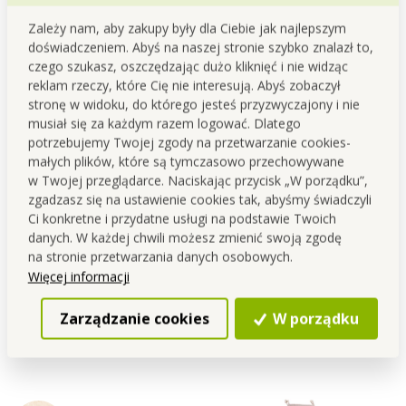
Zależy nam, aby zakupy były dla Ciebie jak najlepszym
doświadczeniem. Abyś na naszej stronie szybko znalazł to,
czego szukasz, oszczędzając dużo kliknięć i nie widząc
reklam rzeczy, które Cię nie interesują. Abyś zobaczył
stronę w widoku, do którego jesteś przyzwyczajony i nie
musiał się za każdym razem logować. Dlatego
potrzebujemy Twojej zgody na przetwarzanie cookies-
małych plików, które są tymczasowo przechowywane
w Twojej przeglądarce. Naciskając przycisk „W porządku”,
zgadzasz się na ustawienie cookies tak, abyśmy świadczyli
POWIETRZOZASYSACZ |
POWIETRZOZASYSACZ | 3
Ci konkretne i przydatne usługi na podstawie Twoich
elektryczna pompka
szt. | próżniowe woreczki
danych. W każdej chwili możesz zmienić swoją zgodę
próżniowa + 4 worki & korek
strunowe 6 L z zaworkiem
Cena dla Ciebie
Cena dla Ciebie
na stronie przetwarzania danych osobowych.
do wina GRATIS | SOUS-VIDE
169,59 zł
18,90 zł
& wielokrotne użycie
Więcej informacji
Do koszyka
Do koszyka
Zarządzanie cookies
W porządku
Dostępne
Dostępne