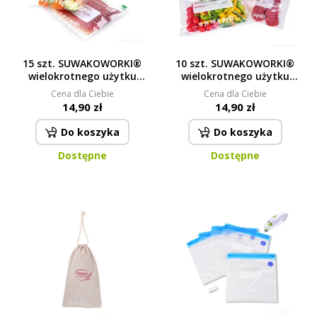
15 szt. SUWAKOWORKI®
10 szt. SUWAKOWORKI®
wielokrotnego użytku
wielokrotnego użytku
woreczki na żywność z
woreczki na żywność z
Cena dla Ciebie
Cena dla Ciebie
suwakiem objętość 1 litr
suwakiem objętość 3 litry
14,90 zł
14,90 zł
Do koszyka
Do koszyka
Dostępne
Dostępne