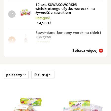
10 szt. SUWAKOWORKI®
wielokrotnego użytku woreczki na
żywność z suwakiem
2
Dostępne
14,90 zł
Bawełniano-konopny worek na chleb i
pieczywo
3
Dostępne
27,90 zł
Zobacz więcej
POWIETRZOZASYSACZ | 4 szt. |
próżniowe woreczki strunowe 3 L z
zaworkiem
4
Dostępne
18,90 zł
polecamy
filtruj
POWIETRZOZASYSACZ | 5 szt. |
próżniowe woreczki strunowe 1,3 L z
zaworkiem
5
Dostępne
18,90 zł