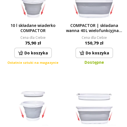
10 l składane wiaderko
COMPACTOR | składana
COMPACTOR
wanna 40 L wielofunkcyjna |
miska, skrzynka, wanienka
Cena dla Ciebie
Cena dla Ciebie
do sprzątania w domu i
75,90 zł
150,79 zł
ogrodzie
Do koszyka
Do koszyka
Dostępne
Ostatnie sztuki na magazynie