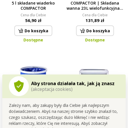
5 l składane wiaderko
COMPACTOR | Składana
COMPACTOR
wanna 23 L wielofunkcyjna |
miska, skrzynka i pojemnik
Cena dla Ciebie
Cena dla Ciebie
do sprzątania w jednym
56,90 zł
131,89 zł
Do koszyka
Do koszyka
Dostępne
Dostępne
Aby strona działała tak, jak ją znasz
(akceptacja cookies)
Zależy nam, aby zakupy były dla Ciebie jak najlepszym
9 L składane wiadro na wodę
15 l składana MISKA do stóp
doświadczeniem. Abyś na naszej stronie szybko znalazł to,
COMPACTOR
z wypustkami masującymi,
czego szukasz, oszczędzając dużo kliknięć i nie widząc
COMPACTOR
Cena dla Ciebie
Cena dla Ciebie
reklam rzeczy, które Cię nie interesują. Abyś zobaczył
37,90 zł
131,89 zł