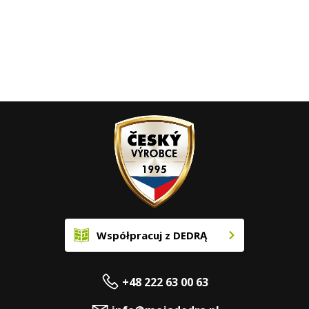
Współpracuj z DEDRĄ
+48 222 63 00 63