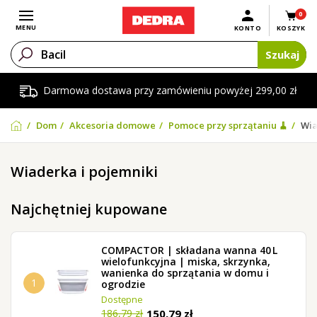
0
Otwórz menu
MENU
KONTO
KOSZYK
Szukaj
Darmowa dostawa przy zamówieniu powyżej 299,00 zł
Dom
Akcesoria domowe
Pomoce przy sprzątaniu 🧹
Wia
Wiaderka i pojemniki
Najchętniej kupowane
COMPACTOR | składana wanna 40 L
wielofunkcyjna | miska, skrzynka,
wanienka do sprzątania w domu i
1
ogrodzie
Dostępne
150,79 zł
186,79 zł