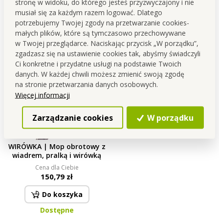
stronę w widoku, do którego jesteś przyzwyczajony i nie
musiał się za każdym razem logować. Dlatego
Do koszyka
Do koszyka
potrzebujemy Twojej zgody na przetwarzanie cookies-
Dostępne
Dostępne
małych plików, które są tymczasowo przechowywane
w Twojej przeglądarce. Naciskając przycisk „W porządku”,
zgadzasz się na ustawienie cookies tak, abyśmy świadczyli
Ci konkretne i przydatne usługi na podstawie Twoich
danych. W każdej chwili możesz zmienić swoją zgodę
na stronie przetwarzania danych osobowych.
Więcej informacji
Zarządzanie cookies
W porządku
WIRÓWKA | Mop obrotowy z
wiadrem, pralką i wirówką
Cena dla Ciebie
150,79 zł
Do koszyka
Dostępne