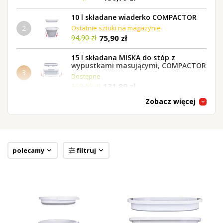
10 l składane wiaderko COMPACTOR
2
Ostatnie sztuki na magazynie
75,90 zł
94,90 zł
15 l składana MISKA do stóp z
wypustkami masującymi, COMPACTOR
3
Dostępne
131,89 zł
169,59 zł
Zobacz więcej
COMPACTOR | Składana wanna 23 L
wielofunkcyjna | miska, skrzynka i
pojemnik do sprzątania w jednym
4
Dostępne
131,89 zł
polecamy
filtruj
WIRÓWKA | Mop obrotowy z wiadrem,
pralką i wirówką
5
Dostępne
150,79 zł