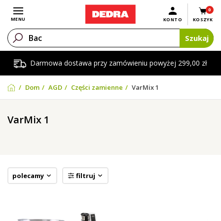
0
Otwórz menu
MENU
KONTO
KOSZYK
Szukaj
Darmowa dostawa przy zamówieniu powyżej 299,00 zł
Dom
AGD
Części zamienne
VarMix 1
VarMix 1
polecamy
filtruj