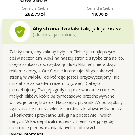
parze VarMix 1
Cena dla Ciebie
Cena dla Ciebie
282,79 zł
18,90 zł
Do koszyka
Do koszyka
Aby strona działała tak, jak ją znasz
(akceptacja cookies)
Dostępne
Ostatnie sztuki na magazynie
Zależy nam, aby zakupy były dla Ciebie jak najlepszym
doświadczeniem. Abyś na naszej stronie szybko znalazł to,
czego szukasz, oszczędzając dużo kliknięć i nie widząc
reklam rzeczy, które Cię nie interesują. Abyś zobaczył
stronę w widoku, do którego jesteś przyzwyczajony i nie
musiał się za każdym razem logować. Dlatego
potrzebujemy Twojej zgody na przetwarzanie cookies-
małych plików, które są tymczasowo przechowywane
w Twojej przeglądarce. Naciskając przycisk „W porządku”,
Uszczelka VarMix 1
zgadzasz się na ustawienie cookies tak, abyśmy świadczyli
Ci konkretne i przydatne usługi na podstawie Twoich
Cena dla Ciebie
danych. W każdej chwili możesz zmienić swoją zgodę
31,89 zł
na stronie przetwarzania danych osobowych.
Więcej informacji