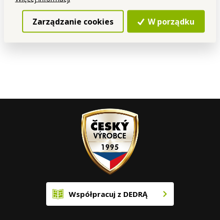
Do koszyka
Dostępne
Zarządzanie cookies
W porządku
Współpracuj z DEDRĄ